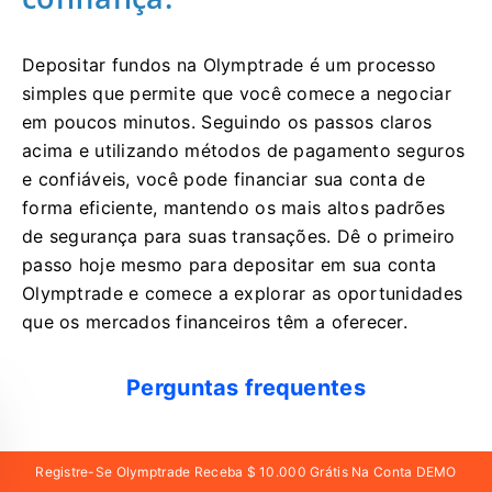
Depositar fundos na Olymptrade é um processo
simples que permite que você comece a negociar
em poucos minutos. Seguindo os passos claros
acima e utilizando métodos de pagamento seguros
e confiáveis, você pode financiar sua conta de
forma eficiente, mantendo os mais altos padrões
de segurança para suas transações. Dê o primeiro
passo hoje mesmo para depositar em sua conta
Olymptrade e comece a explorar as oportunidades
que os mercados financeiros têm a oferecer.
Perguntas frequentes
Qual é o depósito mínimo para Olymptrade e
Registre-Se Olymptrade Receba $ 10.000 Grátis Na Conta DEMO
quais moedas são aceitas?