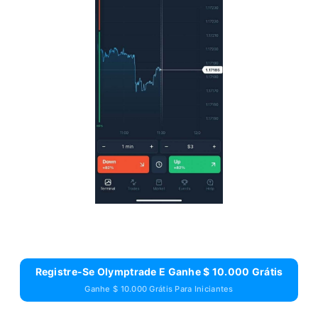
Registre-Se Olymptrade E Ganhe $ 10.000 Grátis
Ganhe $ 10.000 Grátis Para Iniciantes