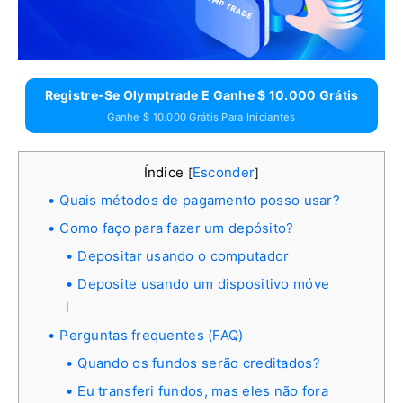
Registre-Se Olymptrade E Ganhe $ 10.000 Grátis
Ganhe $ 10.000 Grátis Para Iniciantes
Índice
Esconder
[
]
Quais métodos de pagamento posso usar?
Como faço para fazer um depósito?
Depositar usando o computador
Deposite usando um dispositivo móve
l
Perguntas frequentes (FAQ)
Quando os fundos serão creditados?
Eu transferi fundos, mas eles não fora