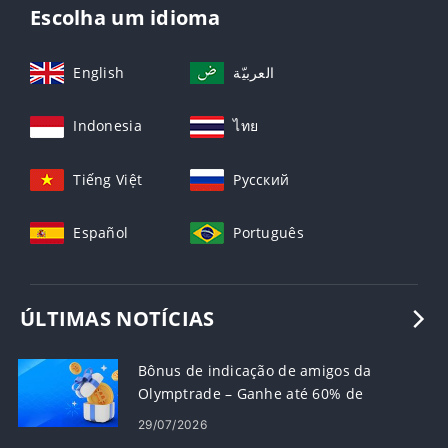
Escolha um idioma
English
العربيّة
Indonesia
ไทย
Tiếng Việt
Русский
Español
Português
ÚLTIMAS NOTÍCIAS
Bônus de indicação de amigos da
Olymptrade – Ganhe até 60% de
comissão sobre indicações
29/07/2026