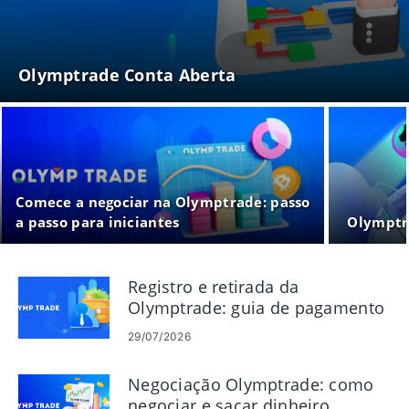
Olymptrade Conta Aberta
Comece a negociar na Olymptrade: passo
a passo para iniciantes
Olymptra
Registro e retirada da
Olymptrade: guia de pagamento
passo a passo
29/07/2026
Negociação Olymptrade: como
negociar e sacar dinheiro