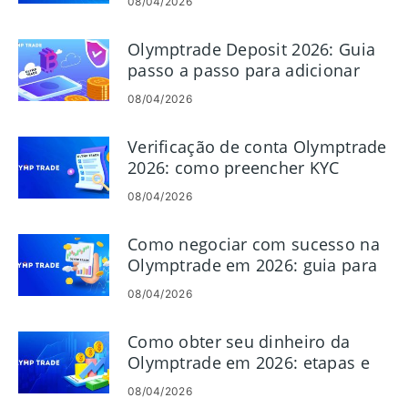
08/04/2026
Olymptrade Deposit 2026: Guia
passo a passo para adicionar
dinheiro, custos e tempo de
08/04/2026
aprovação
Verificação de conta Olymptrade
2026: como preencher KYC
passo a passo
08/04/2026
Como negociar com sucesso na
Olymptrade em 2026: guia para
iniciantes e controle de risco
08/04/2026
Como obter seu dinheiro da
Olymptrade em 2026: etapas e
cobranças de retirada
08/04/2026