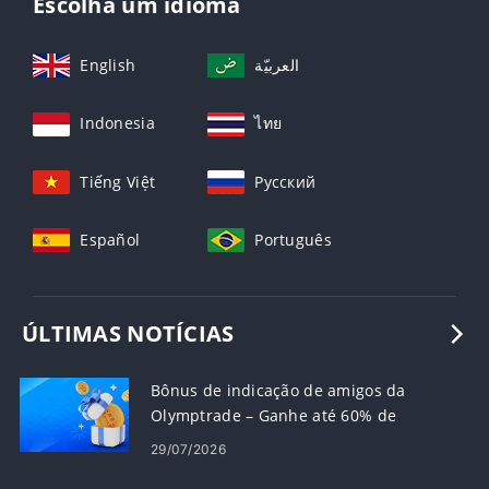
Escolha um idioma
English
العربيّة
Indonesia
ไทย
Tiếng Việt
Русский
Español
Português
ÚLTIMAS NOTÍCIAS
Bônus de indicação de amigos da
Olymptrade – Ganhe até 60% de
comissão sobre indicações
29/07/2026