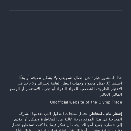
هذا المنشور عبارة عن اتصال تسويقي ولا يشكل نصيحة أو بحثًا
استثماريًا. يمثل محتواه وجهات النظر العامة لخبرائنا ولا يأخذ في
الاعتبار الظروف الشخصية للقراء الأفراد أو تجربة الاستثمار أو الوضع
المالي الحالي.
Unofficial website of the Olymp Trade
إشعار عام بالمخاطر
: تحمل منتجات التداول التي تقدمها الشركة
المدرجة في هذا الموقع درجة عالية من المخاطرة ويمكن أن تؤدي
إلى خسارة جميع أموالك. يجب أن تفكر فيما إذا كنت تستطيع تحمل
مخاطر عالية بفقدان أموالك. قبل اتخاذ قرار بالتداول ، عليك التأكد