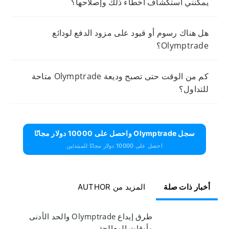
يمكنني استكشاف أخطاء ذلك وإصلاحها؟
هل هناك رسوم أو قيود على مزود الدفع لودائع
Olymptrade؟
كم من الوقت حتى تصبح وديعة Olymptrade متاحة
للتداول؟
سجل Olymptrade واحصل على 10000 دولار مجانًا
احصل على 10000 دولار مجانًا للمبتدئين
أخبار ذات صلة
المزيد من AUTHOR
طرق إيداع Olymptrade والحد الأدنى
وأوقات المعالجة