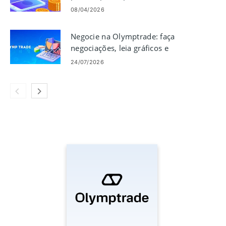
dinheiro, custos e tempo de
08/04/2026
aprovação
Negocie na Olymptrade: faça
negociações, leia gráficos e
gerencie riscos
24/07/2026