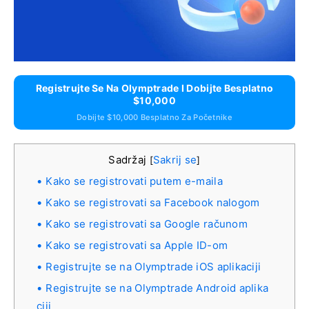
Registrujte Se Na Olymptrade I Dobijte Besplatno
$10,000
Dobijte $10,000 Besplatno Za Početnike
Sadržaj
Sakrij se
[
]
Kako se registrovati putem e-maila
Kako se registrovati sa Facebook nalogom
Kako se registrovati sa Google računom
Kako se registrovati sa Apple ID-om
Registrujte se na Olymptrade iOS aplikaciji
Registrujte se na Olymptrade Android aplika
ciji