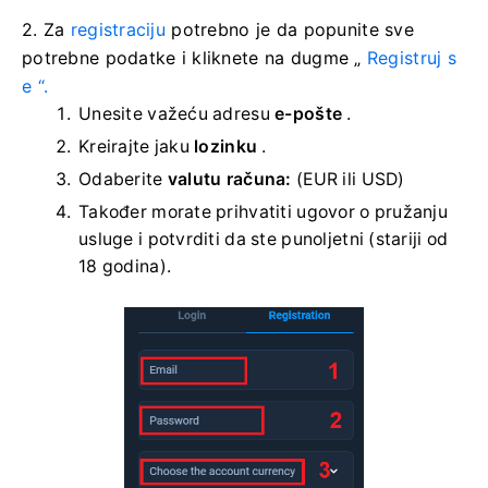
2. Za
registraciju
potrebno je da popunite sve
potrebne podatke i kliknete na
dugme „
Registruj s
e “.
Unesite važeću adresu
e-pošte
.
Kreirajte jaku
lozinku
.
Odaberite
valutu računa:
(EUR ili USD)
Također morate prihvatiti ugovor o pružanju
usluge i potvrditi da ste punoljetni (stariji od
18 godina).