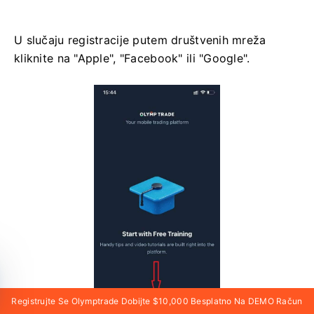
U slučaju registracije putem društvenih mreža
kliknite na "Apple", "Facebook" ili "Google".
Registrujte Se Olymptrade Dobijte $10,000 Besplatno Na DEMO Račun