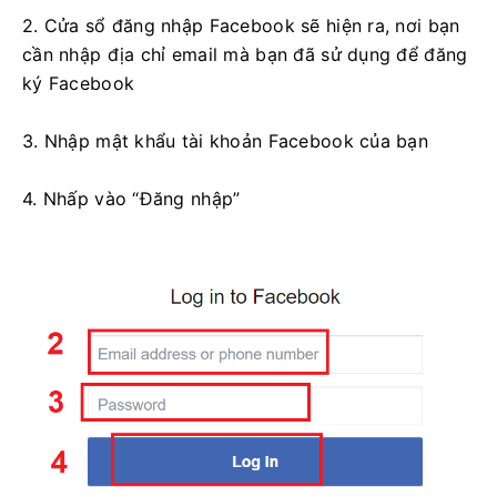
2. Cửa sổ đăng nhập Facebook sẽ hiện ra, nơi bạn
cần nhập địa chỉ email mà bạn đã sử dụng để đăng
ký Facebook
3. Nhập mật khẩu tài khoản Facebook của bạn
4. Nhấp vào “Đăng nhập”