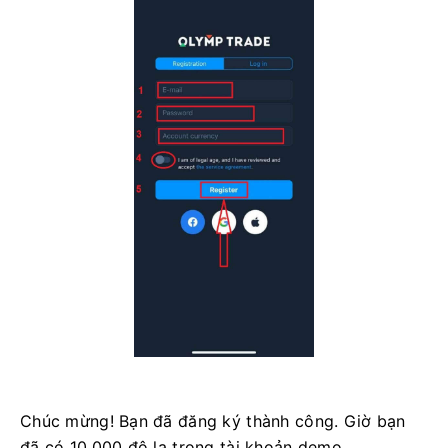
Chúc mừng! Bạn đã đăng ký thành công. Giờ bạn
đã có 10.000 đô la trong tài khoản demo.