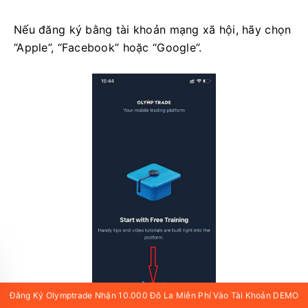
Nếu đăng ký bằng tài khoản mạng xã hội, hãy chọn
“Apple”, “Facebook” hoặc “Google”.
Đăng Ký Olymptrade Nhận 10.000 Đô La Miễn Phí Vào Tài Khoản DEMO