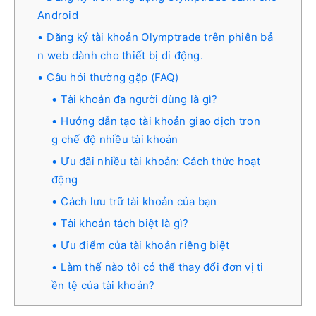
Android
Đăng ký tài khoản Olymptrade trên phiên bả
n web dành cho thiết bị di động.
Câu hỏi thường gặp (FAQ)
Tài khoản đa người dùng là gì?
Hướng dẫn tạo tài khoản giao dịch tron
g chế độ nhiều tài khoản
Ưu đãi nhiều tài khoản: Cách thức hoạt
động
Cách lưu trữ tài khoản của bạn
Tài khoản tách biệt là gì?
Ưu điểm của tài khoản riêng biệt
Làm thế nào tôi có thể thay đổi đơn vị ti
ền tệ của tài khoản?