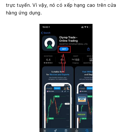
trực tuyến. Vì vậy, nó có xếp hạng cao trên cửa
hàng ứng dụng.