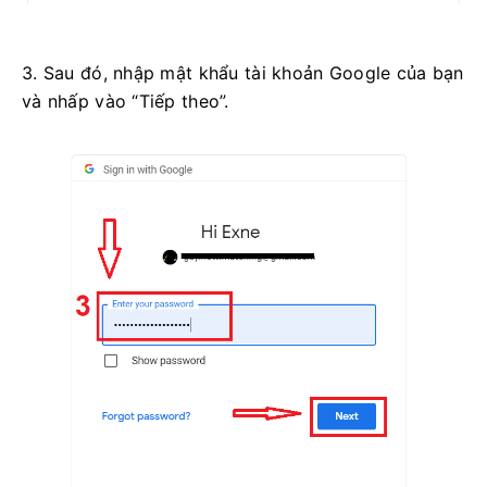
3. Sau đó, nhập mật khẩu tài khoản Google của bạn
và nhấp vào “Tiếp theo”.