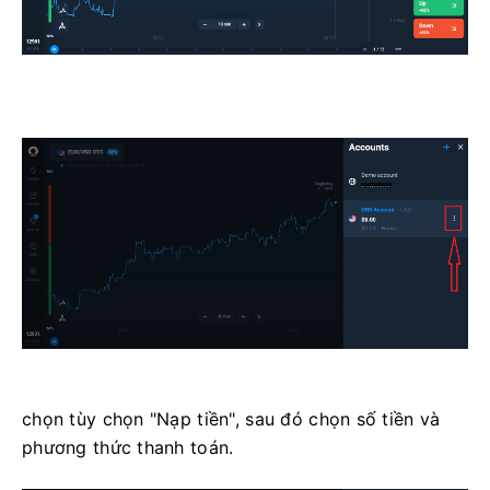
chọn tùy chọn "Nạp tiền", sau đó chọn số tiền và
phương thức thanh toán.