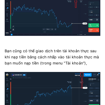
Bạn cũng có thể giao dịch trên tài khoản thực sau
khi nạp tiền bằng cách nhấp vào tài khoản thực mà
bạn muốn nạp tiền (trong menu "Tài khoản"),