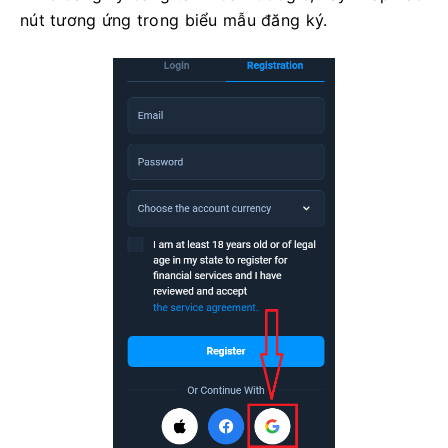
nút tương ứng trong biểu mẫu đăng ký.