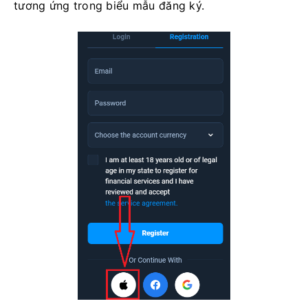
tương ứng trong biểu mẫu đăng ký.