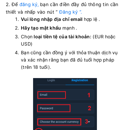
2. Để
đăng ký,
bạn cần điền đầy đủ thông tin cần
thiết và nhấp vào
nút “
Đăng ký ”.
Vui lòng nhập địa chỉ email
hợp lệ
.
Hãy tạo mật khẩu
mạnh
.
Chọn
loại tiền tệ của tài khoản:
(EUR hoặc
USD)
Bạn cũng cần đồng ý với thỏa thuận dịch vụ
và xác nhận rằng bạn đã đủ tuổi hợp pháp
(trên 18 tuổi).