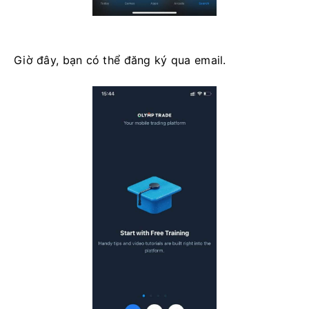
Giờ đây, bạn có thể đăng ký qua email.