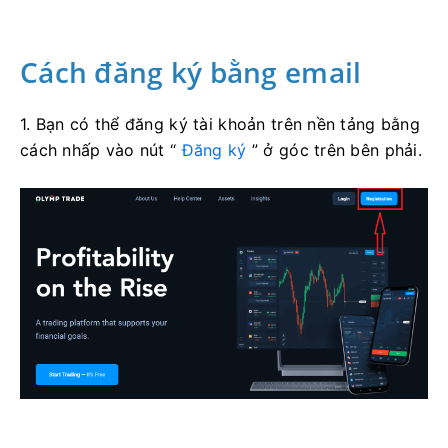
Cách đăng ký bằng email
1. Bạn có thể đăng ký tài khoản trên nền tảng bằng
cách nhấp vào nút “
Đăng ký
” ở góc trên bên phải.