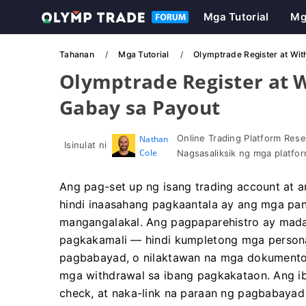
Mga Tutorial
Mg
Tahanan
Mga Tutorial
Olymptrade Register at Wi
Olymptrade Register at W
Gabay sa Payout
Online Trading Platform Rese
Nathan
Isinulat ni
Cole
Nagsasaliksik ng mga platfor
Ang pag-set up ng isang trading account at
hindi inaasahang pagkaantala ay ang mga pa
mangangalakal. Ang pagpaparehistro ay madal
pagkakamali — hindi kumpletong mga persona
pagbabayad, o nilaktawan na mga dokumento
mga withdrawal sa ibang pagkakataon. Ang ib
check, at naka-link na paraan ng pagbabaya