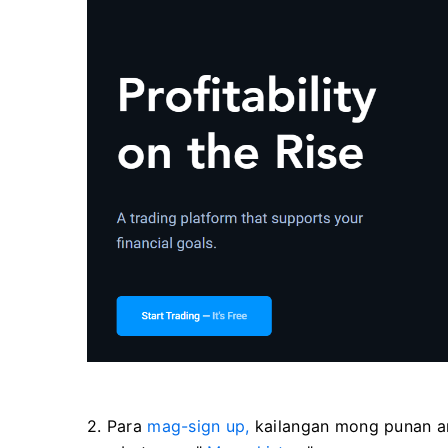
2. Para
mag-sign up,
kailangan mong punan an