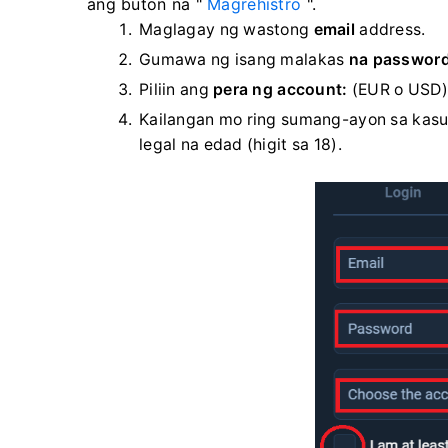
ang buton na "
Magrehistro
".
Maglagay ng wastong
email
address.
Gumawa ng isang malakas
na passwor
Piliin ang
pera ng account:
(EUR o USD)
Kailangan mo ring sumang-ayon sa kasu
legal na edad (higit sa 18).