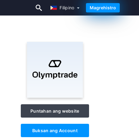
Filipino
Magrehistro
Filipino
Puntahan ang website
Buksan ang Account