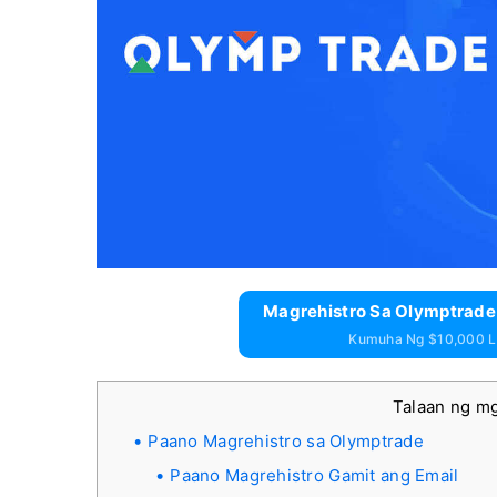
Magrehistro Sa Olymptrade
Kumuha Ng $10,000 Li
Talaan ng m
Paano Magrehistro sa Olymptrade
Paano Magrehistro Gamit ang Email