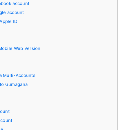
ebook account
gle account
Apple ID
Mobile Web Version
a Multi-Accounts
Ito Gumagana
count
ccount
de