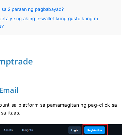
 sa 2 paraan ng pagbabayad?
 detalye ng aking e-wallet kung gusto kong m
d?
ymptrade
Email
count sa platform sa pamamagitan ng pag-click sa
sa itaas.