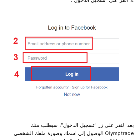
٤. انقر على "تسجيل الدخول".
بعد النقر على زر "تسجيل الدخول"، سيطلب منك
Olymptrade الوصول إلى اسمك وصورة ملفك الشخصي