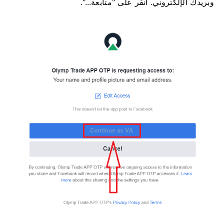
وبريدك الإلكتروني. انقر على "متابعة...".