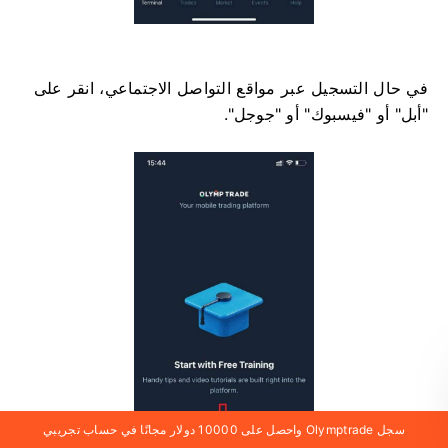
في حال التسجيل عبر مواقع التواصل الاجتماعي، انقر على
"أبل" أو "فيسبوك" أو "جوجل".
سجل Olymptrade واحصل على 10000 دولار مجانًا في حساب تجريبي