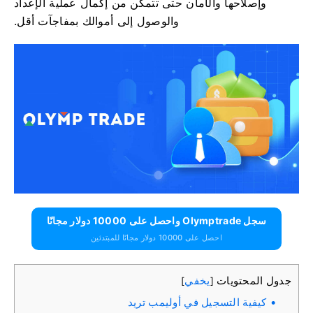
وإصلاحها والأمان حتى تتمكن من إكمال عملية الإعداد
والوصول إلى أموالك بمفاجآت أقل.
سجل Olymptrade واحصل على 10000 دولار مجانًا
احصل على 10000 دولار مجانًا للمبتدئين
جدول المحتويات
يخفي
]
[
كيفية التسجيل في أوليمب تريد