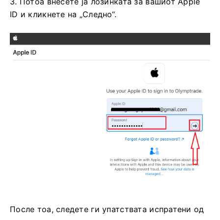
2. Во новоотворениот прозорец внесете го
вашиот Apple ID и кликнете на „Следно“.
3. Потоа внесете ја лозинката за вашиот Apple
ID и кликнете на „Следно“.