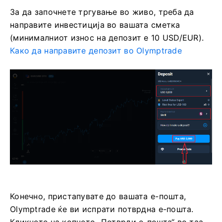
За да започнете тргување во живо, треба да
направите инвестиција во вашата сметка
(минималниот износ на депозит е 10 USD/EUR).
Како да направите депозит во Olymptrade
Конечно, пристапувате до вашата е-пошта,
Olymptrade ќе ви испрати потврдна е-пошта.
Кликнете на копчето „Потврди е-пошта“ во таа