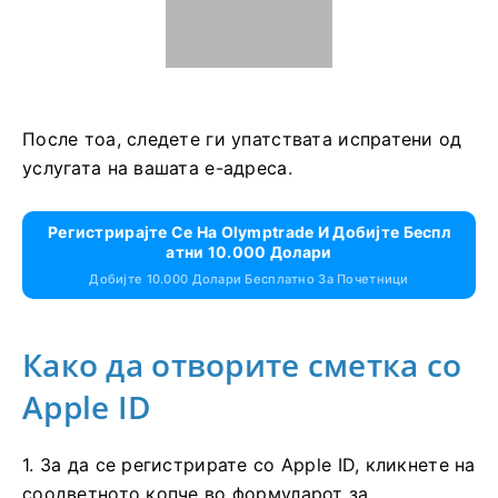
3. Потоа внесете ја лозинката за вашата Google
сметка и кликнете на „Следно“.