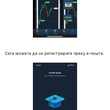
Следствено, нема да има никакви проблеми со
тргувањето и префрлањето средства. Покрај
тоа, апликацијата за тргување Olymptrade за iOS
се смета за најдобра апликација за онлајн
тргување. Затоа, има висок рејтинг во
продавницата.