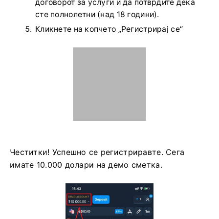
Регистрацијата за мобилната платформа iOS е
достапна и за вас.
Внесете важечка
е-
адреса.
Создадете силна
лозинка
.
Изберете ја
валутата на сметката
(EUR или
USD)
Исто така, треба да се согласите со
договорот за услуги и да потврдите дека
сте полнолетни (над 18 години).