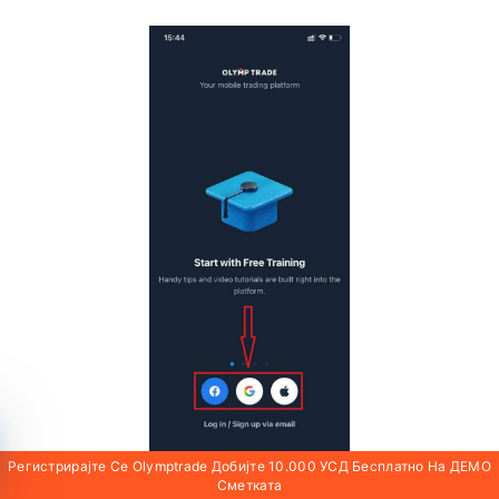
Во случај на регистрација на социјалните
мрежи, кликнете на „Apple“ или „Facebook“ или
„Google“.
Регистрирајте Се Olymptrade Добијте 10.000 УСД Бесплатно На ДЕМО
Сметката