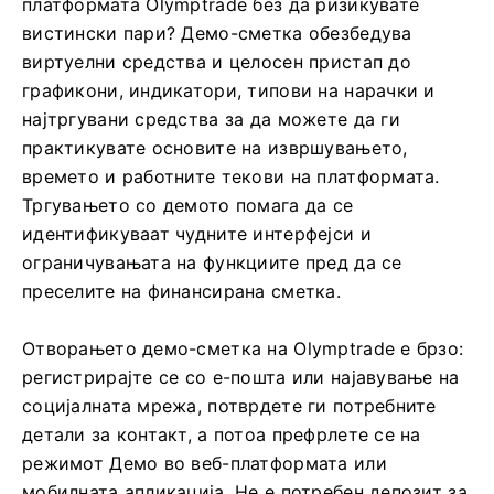
платформата Olymptrade без да ризикувате
вистински пари? Демо-сметка обезбедува
виртуелни средства и целосен пристап до
графикони, индикатори, типови на нарачки и
најтргувани средства за да можете да ги
практикувате основите на извршувањето,
времето и работните текови на платформата.
Тргувањето со демото помага да се
идентификуваат чудните интерфејси и
ограничувањата на функциите пред да се
преселите на финансирана сметка.
Отворањето демо-сметка на Olymptrade е брзо:
регистрирајте се со е-пошта или најавување на
социјалната мрежа, потврдете ги потребните
детали за контакт, а потоа префрлете се на
режимот Демо во веб-платформата или
мобилната апликација. Не е потребен депозит за