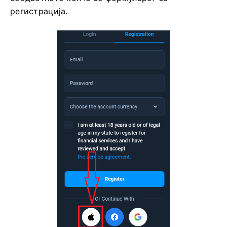
После тоа, следете ги упатствата испратени од
услугата на вашата е-адреса.
Регистрирајте Се На Olymptrade И Добијте Беспл
Атни 10.000 Долари
Добијте 10.000 Долари Бесплатно За Почетници
Како да отворите сметка со
Apple ID
1. За да се регистрирате со Apple ID, кликнете на
соодветното копче во формуларот за
регистрација.