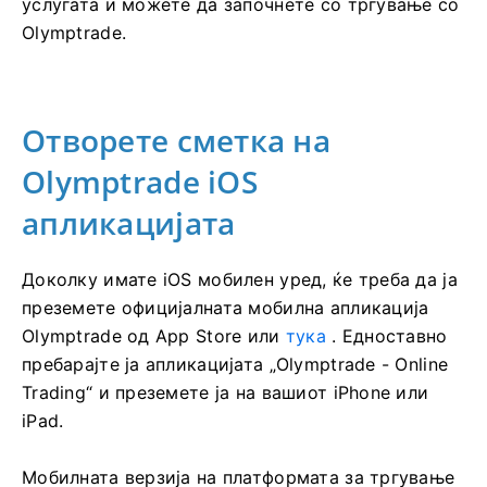
После тоа, следете ги упатствата испратени од
услугата и можете да започнете со тргување со
Olymptrade.