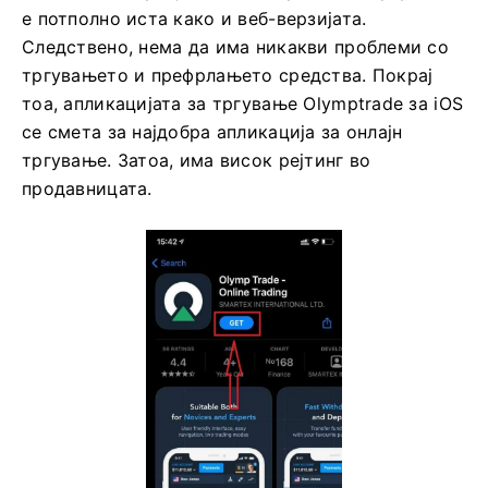
Отворете сметка на
Olymptrade iOS
апликацијата
Доколку имате iOS мобилен уред, ќе треба да ја
преземете официјалната мобилна апликација
Olymptrade од App Store или
тука
. Едноставно
пребарајте ја апликацијата „Olymptrade - Online
Trading“ и преземете ја на вашиот iPhone или
iPad.
Мобилната верзија на платформата за тргување
е потполно иста како и веб-верзијата.