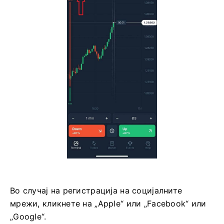
Кликнете на копчето „Регистрирај се“
Честитки! Успешно се регистриравте. Сега
имате 10.000 долари на демо сметка.