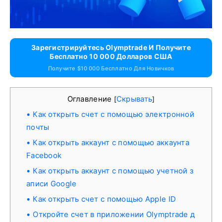
Зарегистрируйтесь Olymptrade И Получите
Бесплатно 10 000 Долларов США
Получите $10 000 Бесплатно Для Новичков
Оглавление
Скрывать
[
]
Как открыть счет с помощью электронной
почты
Как открыть аккаунт с помощью аккаунта
Facebook
Как открыть аккаунт с помощью учетной з
аписи Google
Как открыть счет с помощью Apple ID
Откройте счет в приложении Olymptrade д