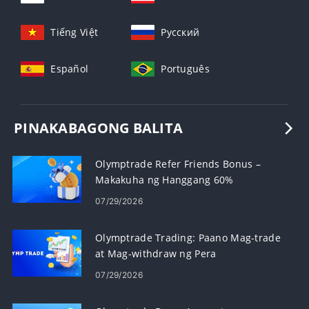
Tiếng Việt
Русский
Español
Português
PINAKABAGONG BALITA
Olymptrade Refer Friends Bonus –
Makakuha ng Hanggang 60%
Commission on Referrals
07/29/2026
Olymptrade Trading: Paano Mag-trade
at Mag-withdraw ng Pera
07/29/2026