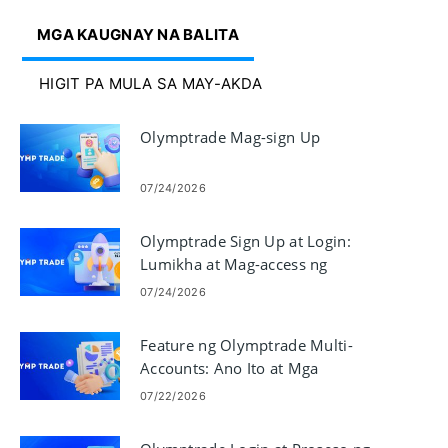
MGA KAUGNAY NA BALITA
HIGIT PA MULA SA MAY-AKDA
Olymptrade Mag-sign Up
07/24/2026
Olymptrade Sign Up at Login:
Lumikha at Mag-access ng
Account
07/24/2026
Feature ng Olymptrade Multi-
Accounts: Ano Ito at Mga
Pangunahing Benepisyo
07/22/2026