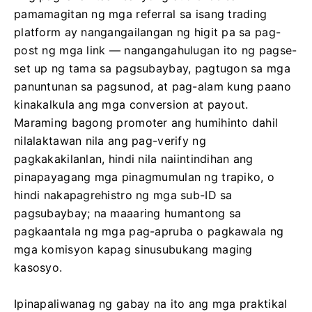
pamamagitan ng mga referral sa isang trading
platform ay nangangailangan ng higit pa sa pag-
post ng mga link — nangangahulugan ito ng pagse-
set up ng tama sa pagsubaybay, pagtugon sa mga
panuntunan sa pagsunod, at pag-alam kung paano
kinakalkula ang mga conversion at payout.
Maraming bagong promoter ang humihinto dahil
nilalaktawan nila ang pag-verify ng
pagkakakilanlan, hindi nila naiintindihan ang
pinapayagang mga pinagmumulan ng trapiko, o
hindi nakapagrehistro ng mga sub-ID sa
pagsubaybay; na maaaring humantong sa
pagkaantala ng mga pag-apruba o pagkawala ng
mga komisyon kapag sinusubukang maging
kasosyo.
Ipinapaliwanag ng gabay na ito ang mga praktikal