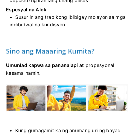
deposito ng kanilang unang beses
Espesyal na Alok
Susuriin ang trapikong ibibigay mo ayon sa mga
indibidwal na kundisyon
Sino ang Maaaring Kumita?
Umunlad kapwa sa pananalapi at
propesyonal
kasama namin.
Kung gumagamit ka ng anumang uri ng bayad