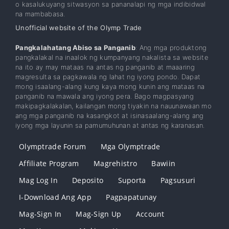
o kasalukuyang sitwasyon sa pananalapi ng mga indibidwal
na mambabasa.
Unofficial website of the Olymp Trade
Pangkalahatang Abiso sa Panganib
: Ang mga produktong
pangkalakal na inaalok ng kumpanyang nakalista sa website
na ito ay may mataas na antas ng panganib at maaaring
magresulta sa pagkawala ng lahat ng iyong pondo. Dapat
mong isaalang-alang kung kaya mong kunin ang mataas na
panganib na mawala ang iyong pera. Bago magpasyang
makipagkalakalan, kailangan mong tiyakin na nauunawaan mo
ang mga panganib na kasangkot at isinasaalang-alang ang
iyong mga layunin sa pamumuhunan at antas ng karanasan.
Olymptrade Forum
Mga Olymptrade
Affiliate Program
Magrehistro
Bawiin
Mag Log In
Deposito
Suporta
Pagsusuri
I-Download Ang App
Pagpapatunay
Mag-Sign In
Mag-Sign Up
Account