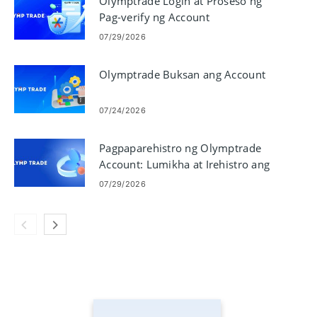
Olymptrade Login at Proseso ng
Pag-verify ng Account
07/29/2026
Olymptrade Buksan ang Account
07/24/2026
Pagpaparehistro ng Olymptrade
Account: Lumikha at Irehistro ang
Iyong Account
07/29/2026