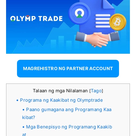
MAGREHISTRO NG PARTNER ACCOUNT
Talaan ng mga Nilalaman
Tago
[
]
Programa ng Kaakibat ng Olymptrade
Paano gumagana ang Programang Kaa
kibat?
Mga Benepisyo ng Programang Kaakib
at