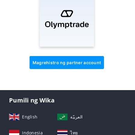
Magrehistro ng partner account
Pumili ng Wika
English
العربيّة
Indonesia
ไทย