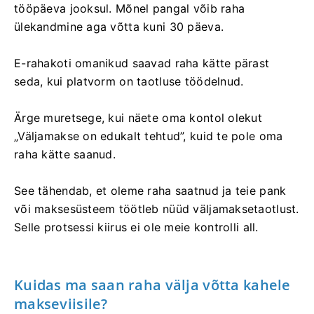
tööpäeva jooksul. Mõnel pangal võib raha
ülekandmine aga võtta kuni 30 päeva.
E-rahakoti omanikud saavad raha kätte pärast
seda, kui platvorm on taotluse töödelnud.
Ärge muretsege, kui näete oma kontol olekut
„Väljamakse on edukalt tehtud”, kuid te pole oma
raha kätte saanud.
See tähendab, et oleme raha saatnud ja teie pank
või maksesüsteem töötleb nüüd väljamaksetaotlust.
Selle protsessi kiirus ei ole meie kontrolli all.
Kuidas ma saan raha välja võtta kahele
makseviisile?