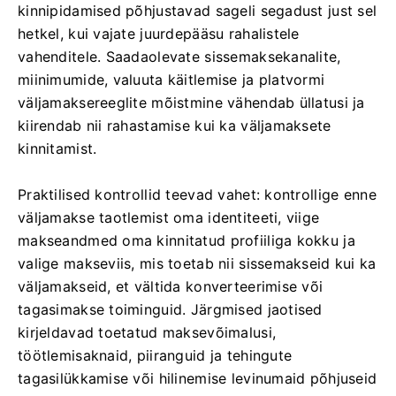
kinnipidamised põhjustavad sageli segadust just sel
hetkel, kui vajate juurdepääsu rahalistele
vahenditele. Saadaolevate sissemaksekanalite,
miinimumide, valuuta käitlemise ja platvormi
väljamaksereeglite mõistmine vähendab üllatusi ja
kiirendab nii rahastamise kui ka väljamaksete
kinnitamist.
Praktilised kontrollid teevad vahet: kontrollige enne
väljamakse taotlemist oma identiteeti, viige
makseandmed oma kinnitatud profiiliga kokku ja
valige makseviis, mis toetab nii sissemakseid kui ka
väljamakseid, et vältida konverteerimise või
tagasimakse toiminguid. Järgmised jaotised
kirjeldavad toetatud maksevõimalusi,
töötlemisaknaid, piiranguid ja tehingute
tagasilükkamise või hilinemise levinumaid põhjuseid