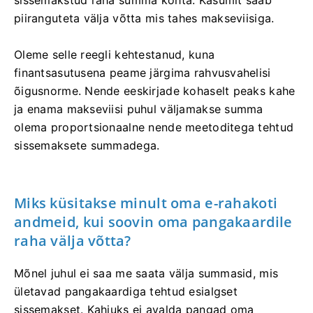
piiranguteta välja võtta mis tahes makseviisiga.
Oleme selle reegli kehtestanud, kuna
finantsasutusena peame järgima rahvusvahelisi
õigusnorme. Nende eeskirjade kohaselt peaks kahe
ja enama makseviisi puhul väljamakse summa
olema proportsionaalne nende meetoditega tehtud
sissemaksete summadega.
Miks küsitakse minult oma e-rahakoti
andmeid, kui soovin oma pangakaardile
raha välja võtta?
Mõnel juhul ei saa me saata välja summasid, mis
ületavad pangakaardiga tehtud esialgset
sissemakset. Kahjuks ei avalda pangad oma