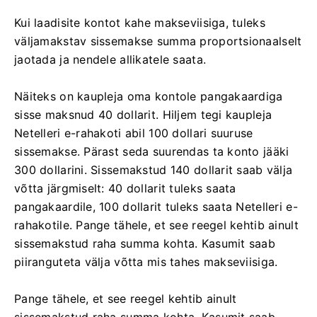
Kui laadisite kontot kahe makseviisiga, tuleks
väljamakstav sissemakse summa proportsionaalselt
jaotada ja nendele allikatele saata.
Näiteks on kaupleja oma kontole pangakaardiga
sisse maksnud 40 dollarit. Hiljem tegi kaupleja
Netelleri e-rahakoti abil 100 dollari suuruse
sissemakse. Pärast seda suurendas ta konto jääki
300 dollarini. Sissemakstud 140 dollarit saab välja
võtta järgmiselt: 40 dollarit tuleks saata
pangakaardile, 100 dollarit tuleks saata Netelleri e-
rahakotile. Pange tähele, et see reegel kehtib ainult
sissemakstud raha summa kohta. Kasumit saab
piiranguteta välja võtta mis tahes makseviisiga.
Pange tähele, et see reegel kehtib ainult
sissemakstud raha summa kohta. Kasumit saab