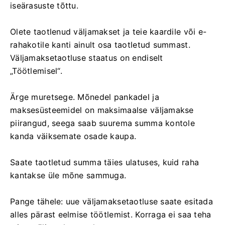
iseärasuste tõttu.
Olete taotlenud väljamakset ja teie kaardile või e-
rahakotile kanti ainult osa taotletud summast.
Väljamaksetaotluse staatus on endiselt
„Töötlemisel“.
Ärge muretsege. Mõnedel pankadel ja
maksesüsteemidel on maksimaalse väljamakse
piirangud, seega saab suurema summa kontole
kanda väiksemate osade kaupa.
Saate taotletud summa täies ulatuses, kuid raha
kantakse üle mõne sammuga.
Pange tähele: uue väljamaksetaotluse saate esitada
alles pärast eelmise töötlemist. Korraga ei saa teha