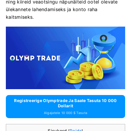
ning kiireid veaotsingu näpunäiteid ootel olevate
ülekannete lahendamiseks ja konto raha
kaitsmiseks.
Registreerige Olymptrade Ja Saate Tasuta 10 000
Dollarit
Algajatele 10 000 $ Tasuta
Sisukord
Peida
[
]