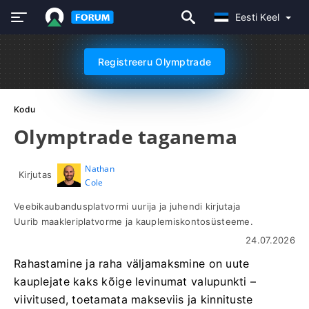
Eesti Keel
Registreeru Olymptrade
Kodu
Olymptrade taganema
Nathan
Kirjutas
Cole
Veebikaubandusplatvormi uurija ja juhendi kirjutaja
Uurib maakleriplatvorme ja kauplemiskontosüsteeme.
24.07.2026
Rahastamine ja raha väljamaksmine on uute
kauplejate kaks kõige levinumat valupunkti –
viivitused, toetamata makseviis ja kinnituste