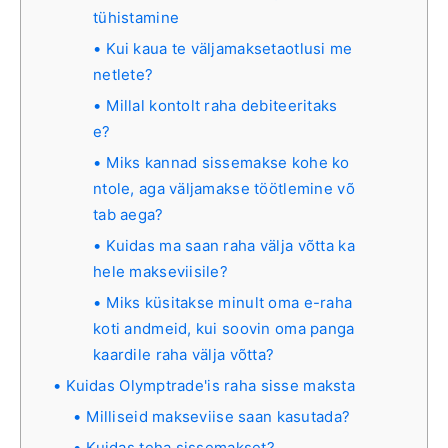
tühistamine
Kui kaua te väljamaksetaotlusi me
netlete?
Millal kontolt raha debiteeritaks
e?
Miks kannad sissemakse kohe ko
ntole, aga väljamakse töötlemine võ
tab aega?
Kuidas ma saan raha välja võtta ka
hele makseviisile?
Miks küsitakse minult oma e-raha
koti andmeid, kui soovin oma panga
kaardile raha välja võtta?
Kuidas Olymptrade'is raha sisse maksta
Milliseid makseviise saan kasutada?
Kuidas teha sissemakset?