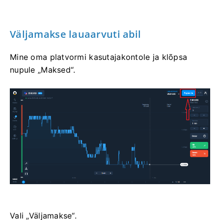
Väljamakse lauaarvuti abil
Mine oma platvormi kasutajakontole ja klõpsa
nupule „Maksed“.
Vali „Väljamakse“.