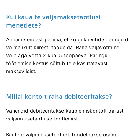
Kui kaua te väljamaksetaotlusi
menetlete?
Anname endast parima, et kõigi klientide päringuid
võimalikult kiiresti töödelda. Raha väljavõtmine
võib aga võtta 2 kuni 5 tööpäeva. Päringu
töötlemise kestus sõltub teie kasutatavast
makseviisist.
Millal kontolt raha debiteeritakse?
Vahendid debiteeritakse kauplemiskontolt pärast
väljamaksetaotluse töötlemist.
Kui teie väljamaksetaotlust töödeldakse osade