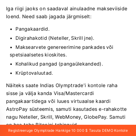
Iga riigi jaoks on saadaval ainulaadne makseviiside
loend. Need saab jagada järgmiselt:
Pangakaardid.
Digirahakotid (Neteller, Skrill jne).
Maksearvete genereerimine pankades või
spetsiaalsetes kioskites.
Kohalikud pangad (pangaülekanded).
Krüptovaluutad.
Näiteks saate Indias Olymptrade'i kontole raha
sisse ja välja kanda Visa/Mastercardi
pangakaartidega või luues virtuaalse kaardi
AstroPay süsteemis, samuti kasutades e-rahakotte
nagu Neteller, Skrill, WebMoney, GlobePay. Samuti
on hea teha Bitcoini tehinguid.
Registreeruge Olymptrade Hankige 10 000 $ Tasuta DEMO Kontole