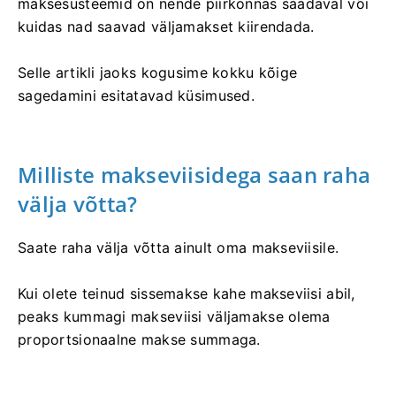
maksesüsteemid on nende piirkonnas saadaval või
kuidas nad saavad väljamakset kiirendada.
Selle artikli jaoks kogusime kokku kõige
sagedamini esitatavad küsimused.
Milliste makseviisidega saan raha
välja võtta?
Saate raha välja võtta ainult oma makseviisile.
Kui olete teinud sissemakse kahe makseviisi abil,
peaks kummagi makseviisi väljamakse olema
proportsionaalne makse summaga.