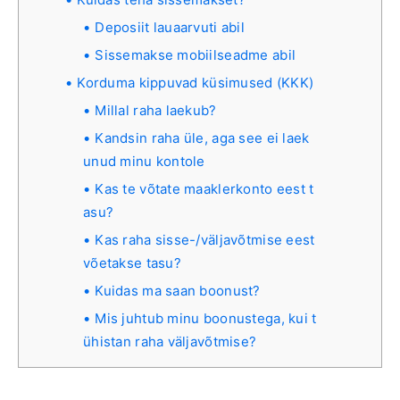
Deposiit lauaarvuti abil
Sissemakse mobiilseadme abil
Korduma kippuvad küsimused (KKK)
Millal raha laekub?
Kandsin raha üle, aga see ei laek
unud minu kontole
Kas te võtate maaklerkonto eest t
asu?
Kas raha sisse-/väljavõtmise eest
võetakse tasu?
Kuidas ma saan boonust?
Mis juhtub minu boonustega, kui t
ühistan raha väljavõtmise?