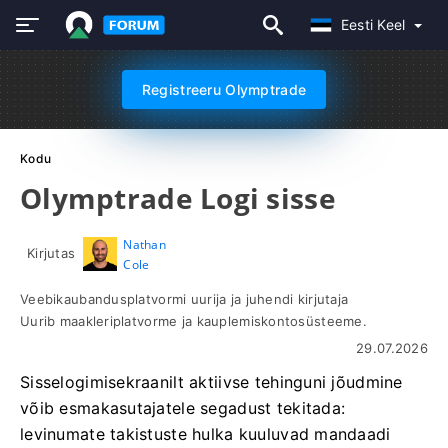
Eesti Keel
Registreeru Olymptrade
Kodu
Olymptrade Logi sisse
Nathan
Kirjutas
Cole
Veebikaubandusplatvormi uurija ja juhendi kirjutaja
Uurib maakleriplatvorme ja kauplemiskontosüsteeme.
29.07.2026
Sisselogimisekraanilt aktiivse tehinguni jõudmine
võib esmakasutajatele segadust tekitada:
levinumate takistuste hulka kuuluvad mandaadi