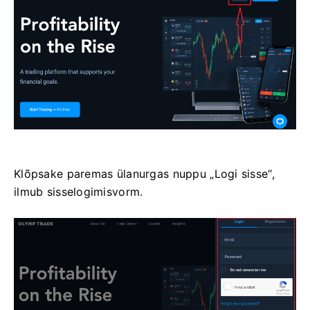
Klõpsake paremas ülanurgas nuppu „Logi sisse“,
ilmub sisselogimisvorm.