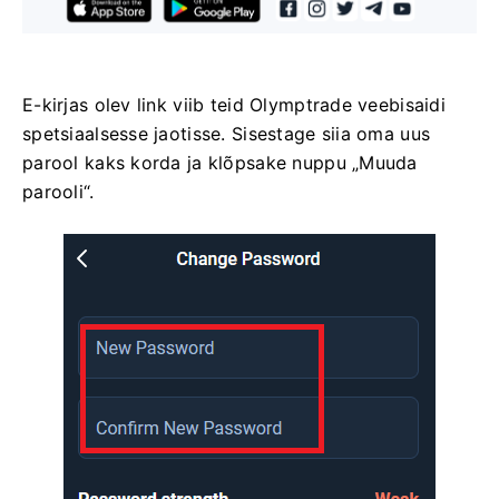
E-kirjas olev link viib teid Olymptrade veebisaidi
spetsiaalsesse jaotisse. Sisestage siia oma uus
parool kaks korda ja klõpsake nuppu „Muuda
parooli“.