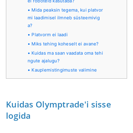
el roboteid kasutada?
Mida peaksin tegema, kui platvor
mi laadimisel ilmneb süsteemivig
a?
Platvorm ei laadi
Miks tehing koheselt ei avane?
Kuidas ma saan vaadata oma tehi
ngute ajalugu?
Kauplemistingimuste valimine
Kuidas Olymptrade'i sisse
logida