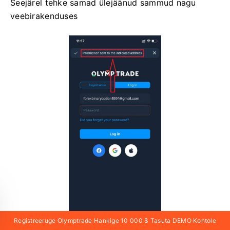
Seejärel tehke samad ülejäänud sammud nagu
veebirakenduses
Registreeruge Olymptrade Hankige 10 000 $ Tasuta DEMO Kontole