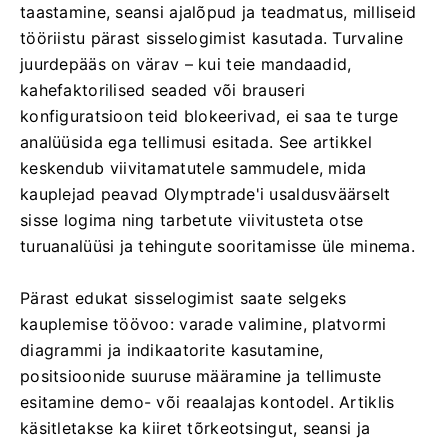
taastamine, seansi ajalõpud ja teadmatus, milliseid
tööriistu pärast sisselogimist kasutada. Turvaline
juurdepääs on värav – kui teie mandaadid,
kahefaktorilised seaded või brauseri
konfiguratsioon teid blokeerivad, ei saa te turge
analüüsida ega tellimusi esitada. See artikkel
keskendub viivitamatutele sammudele, mida
kauplejad peavad Olymptrade'i usaldusväärselt
sisse logima ning tarbetute viivitusteta otse
turuanalüüsi ja tehingute sooritamisse üle minema.
Pärast edukat sisselogimist saate selgeks
kauplemise töövoo: varade valimine, platvormi
diagrammi ja indikaatorite kasutamine,
positsioonide suuruse määramine ja tellimuste
esitamine demo- või reaalajas kontodel. Artiklis
käsitletakse ka kiiret tõrkeotsingut, seansi ja