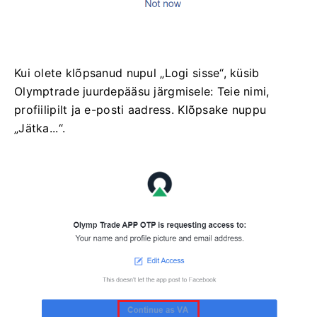
Kui olete klõpsanud nupul „Logi sisse“, küsib
Olymptrade juurdepääsu järgmisele: Teie nimi,
profiilipilt ja e-posti aadress. Klõpsake nuppu
„Jätka...“.