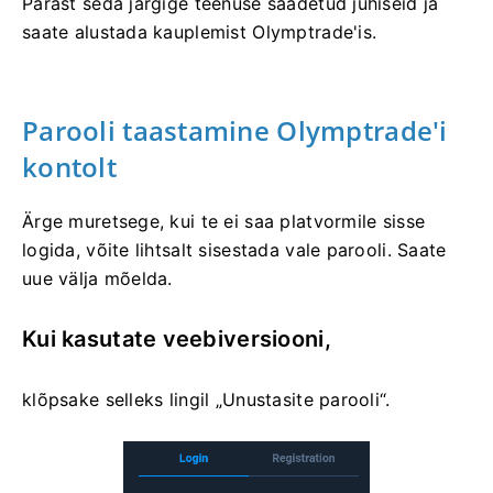
Pärast seda järgige teenuse saadetud juhiseid ja
saate alustada kauplemist Olymptrade'is.
Parooli taastamine Olymptrade'i
kontolt
Ärge muretsege, kui te ei saa platvormile sisse
logida, võite lihtsalt sisestada vale parooli. Saate
uue välja mõelda.
Kui kasutate veebiversiooni,
klõpsake selleks lingil „Unustasite parooli“.