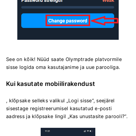
See on kõik! Nüüd saate Olymptrade platvormile
sisse logida oma kasutajanime ja uue parooliga.
Kui kasutate mobiilirakendust
, klõpsake selleks valikul „Logi sisse“, seejärel
sisestage registreerumisel kasutatud e-posti
aadress ja klõpsake lingil „Kas unustasite parooli?“.