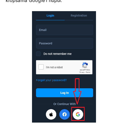
klõpsama Google'i nupul.