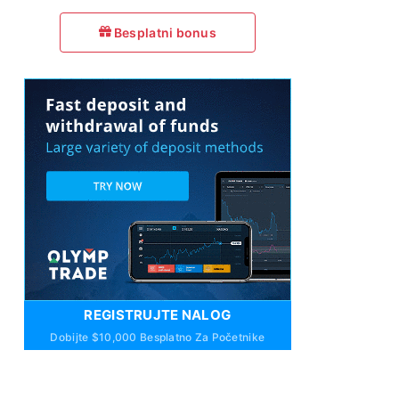
Besplatni bonus
REGISTRUJTE NALOG
Dobijte $10,000 Besplatno Za Početnike