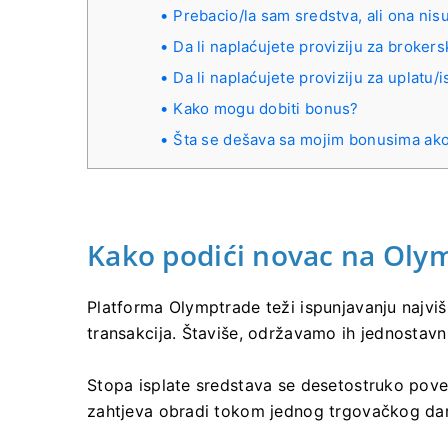
Prebacio/la sam sredstva, ali ona ni
Da li naplaćujete proviziju za brokers
Da li naplaćujete proviziju za uplatu/
Kako mogu dobiti bonus?
Šta se dešava sa mojim bonusima ako
Kako podići novac na Oly
Platforma Olymptrade teži ispunjavanju najviši
transakcija. Štaviše, održavamo ih jednostavn
Stopa isplate sredstava se desetostruko pov
zahtjeva obradi tokom jednog trgovačkog da