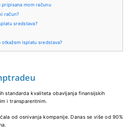
su pripisana mom računu
ki račun?
isplatu sredstava?
 otkažem isplatu sredstava?
mptradeu
h standarda kvaliteta obavljanja finansijskih
im i transparentnim.
ećala od osnivanja kompanije. Danas se više od 90%
na.