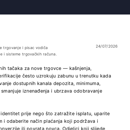
24/07/2026
e trgovanje i pisac vodiča
e i sisteme trgovačkih računa.
olnih tačaka za nove trgovce — kašnjenja,
rifikacije često uzrokuju zabunu u trenutku kada
evanje dostupnih kanala depozita, minimuma,
e smanjuje iznenađenja i ubrzava odobravanje
identitet prije nego što zatražite isplatu, uparite
m i odaberite način plaćanja koji podržava i
nverzije ili povrata novca. Odjeljci koji slijede