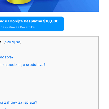
ade I Dobijte Besplatno $10,000
 Besplatno Za Početnike
aj
Sakrij se
[
]
redstva?
e za podizanje sredstava?
oj zahtjev za isplatu?