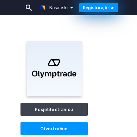
Bosanski
Registrirajte se
Bosanski
Posjetite stranicu
Otvori račun