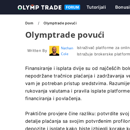
Tutorijali
Bonusi
Dom
Olymptrade povući
Olymptrade povući
Istraživač platforme za onlin
Nathan
Written By
Cole
Istražuje brokerske platform
Finansiranje i isplata dvije su od najčešćih b
nepodržane tračnice plaćanja i zadržavanja ve
vam je potreban pristup sredstvima. Razumij
rukovanja valutama i pravila isplate platform
financiranja i povlačenja.
Praktične provjere čine razliku: potvrdite svoj 
detalje plaćanja sa svojim potvrđenim profilo
depozite i isplate kako biste izbjegli korake ko