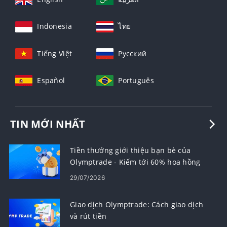
Indonesia
ไทย
Tiếng Việt
Русский
Español
Português
TIN MỚI NHẤT
Tiền thưởng giới thiệu bạn bè của
Olymptrade - Kiếm tới 60% hoa hồng
cho các lượt giới thiệu
29/07/2026
Giao dịch Olymptrade: Cách giao dịch
và rút tiền