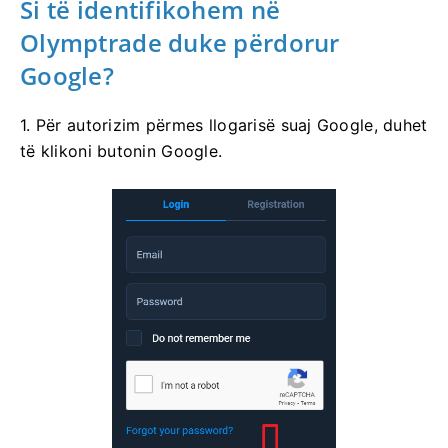
Si të identifikohem në
Olymptrade duke përdorur
Google?
1. Për autorizim përmes llogarisë suaj Google, duhet
të klikoni butonin Google.