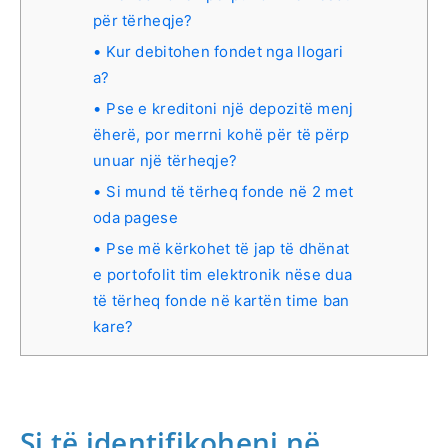
për tërheqje?
Kur debitohen fondet nga llogari
a?
Pse e kreditoni një depozitë menj
ëherë, por merrni kohë për të përp
unuar një tërheqje?
Si mund të tërheq fonde në 2 met
oda pagese
Pse më kërkohet të jap të dhënat
e portofolit tim elektronik nëse dua
të tërheq fonde në kartën time ban
kare?
Si të identifikoheni në