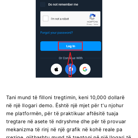
Tani mund të filloni tregtimin, keni 10,000 dollarë
në një llogari demo. Është një mjet për t'u njohur
me platformën, për të praktikuar aftësitë tuaja
tregtare në asete të ndryshme dhe për të provuar
mekanizma të rinj në një grafik në kohë reale pa
rreziqe, gjithashtu mund të tregtoni në një llogari të