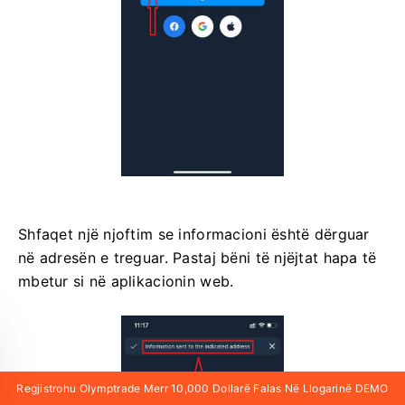
Shfaqet një njoftim se informacioni është dërguar
në adresën e treguar. Pastaj bëni të njëjtat hapa të
mbetur si në aplikacionin web.
Regjistrohu Olymptrade Merr 10,000 Dollarë Falas Në Llogarinë DEMO