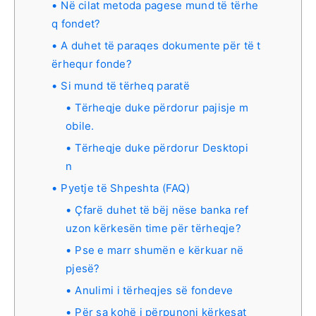
Në cilat metoda pagese mund të tërhe
q fondet?
A duhet të paraqes dokumente për të t
ërhequr fonde?
Si mund të tërheq paratë
Tërheqje duke përdorur pajisje m
obile.
Tërheqje duke përdorur Desktopi
n
Pyetje të Shpeshta (FAQ)
Çfarë duhet të bëj nëse banka ref
uzon kërkesën time për tërheqje?
Pse e marr shumën e kërkuar në
pjesë?
Anulimi i tërheqjes së fondeve
Për sa kohë i përpunoni kërkesat