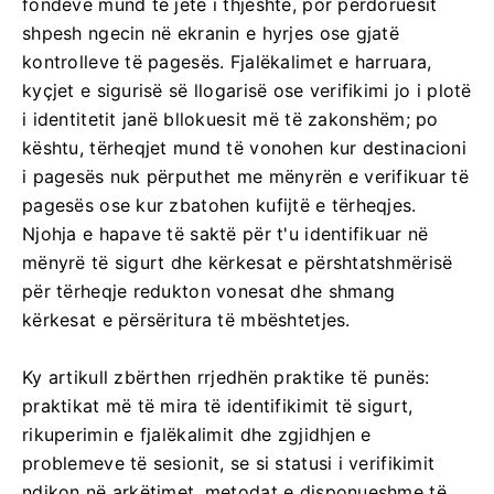
fondeve mund të jetë i thjeshtë, por përdoruesit
shpesh ngecin në ekranin e hyrjes ose gjatë
kontrolleve të pagesës. Fjalëkalimet e harruara,
kyçjet e sigurisë së llogarisë ose verifikimi jo i plotë
i identitetit janë bllokuesit më të zakonshëm; po
kështu, tërheqjet mund të vonohen kur destinacioni
i pagesës nuk përputhet me mënyrën e verifikuar të
pagesës ose kur zbatohen kufijtë e tërheqjes.
Njohja e hapave të saktë për t'u identifikuar në
mënyrë të sigurt dhe kërkesat e përshtatshmërisë
për tërheqje redukton vonesat dhe shmang
kërkesat e përsëritura të mbështetjes.
Ky artikull zbërthen rrjedhën praktike të punës:
praktikat më të mira të identifikimit të sigurt,
rikuperimin e fjalëkalimit dhe zgjidhjen e
problemeve të sesionit, se si statusi i verifikimit
ndikon në arkëtimet, metodat e disponueshme të