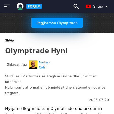
Shqip
Regjistrohu Olymptrade
Shtëpi
Olymptrade Hyni
Nathan
Shkruar nga
Cole
Studiues i Platformës së Tregtisë Online dhe Shkrimtar
udhëzues
Hulumton platformat e ndërmjetësit dhe sistemet e llogarive
tregtare.
2026-07-29
Hyrja në llogarinë tuaj Olymptrade dhe arkëtimi i