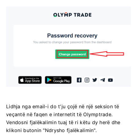
Lidhja nga email-i do t'ju çojë në një seksion të
veçantë në faqen e internetit të Olymptrade.
Vendosni fjalëkalimin tuaj të ri këtu dy herë dhe
klikoni butonin "Ndrysho fjalëkalimin".