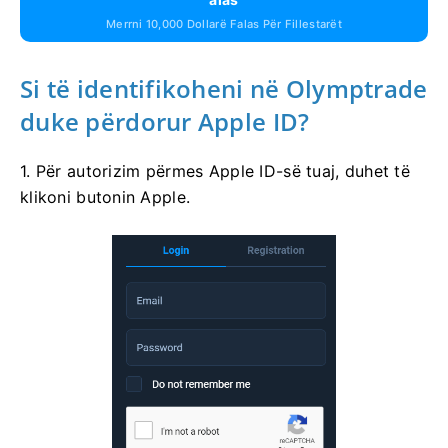
Merrni 10,000 Dollarë Falas Për Fillestarët
Si të identifikoheni në Olymptrade
duke përdorur Apple ID?
1. Për autorizim përmes Apple ID-së tuaj, duhet të
klikoni butonin Apple.