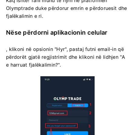
Kaq ishte! Tani mund të hyni në platformën
Olymptrade duke përdorur emrin e përdoruesit dhe
fjalëkalimin e ri.
Nëse përdorni aplikacionin celular
, klikoni në opsionin "Hyr", pastaj futni email-in që
përdorët gjatë regjistrimit dhe klikoni në lidhjen "A
e harruat fjalëkalimin?".