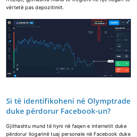
vërtetë pas depozitimit.
Si të identifikoheni në Olymptrade
duke përdorur Facebook-un?
Gjithashtu mund të hyni në faqen e internetit duke
përdorur llogarinë tuaj personale në Facebook duke