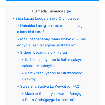
Tusmada Tusmada
Qari
[
]
Sida Lacag Loogala Baxo Olymptrade
Hababka Lacag-bixinta ee aan Lacagah
a kala bixi karo?
Ma u baahanahay inaan bixiyo dukume
entiyo si aan lacagaha ugala baxo?
Sideen Lacag ula bixi karaa
Ka bixitaan iyadoo la isticmaalayo
Aaladda Moobaylka
Ka bixitaan iyadoo la isticmaalayo
Desktop
Su'aalaha Badiya La Weydiiyo (FAQ)
Maxaan Sameeyaa Haddii Bangig
u Diido Codsigayga La-bixista?