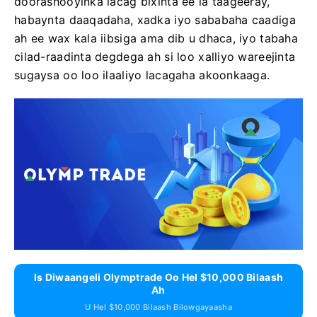
doorashooyinka lacag bixinta ee la taageeray,
habaynta daaqadaha, xadka iyo sababaha caadiga
ah ee wax kala iibsiga ama dib u dhaca, iyo tabaha
cilad-raadinta degdega ah si loo xalliyo wareejinta
sugaysa oo loo ilaaliyo lacagaha akoonkaaga.
Is Diwaangeli Olymptrade Oo Hel $10,000 Bilaash
Ah
U Hel $10,000 Bilaash Bilowgayaasha