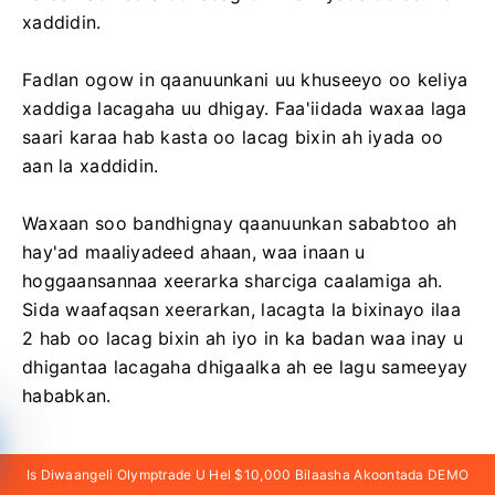
xaddidin.
Fadlan ogow in qaanuunkani uu khuseeyo oo keliya
xaddiga lacagaha uu dhigay. Faa'iidada waxaa laga
saari karaa hab kasta oo lacag bixin ah iyada oo
aan la xaddidin.
Waxaan soo bandhignay qaanuunkan sababtoo ah
hay'ad maaliyadeed ahaan, waa inaan u
hoggaansannaa xeerarka sharciga caalamiga ah.
Sida waafaqsan xeerarkan, lacagta la bixinayo ilaa
2 hab oo lacag bixin ah iyo in ka badan waa inay u
dhigantaa lacagaha dhigaalka ah ee lagu sameeyay
hababkan.
Is Diwaangeli Olymptrade U Hel $10,000 Bilaasha Akoontada DEMO
Maxaa la iiga codsanayaa inaan bixiyo