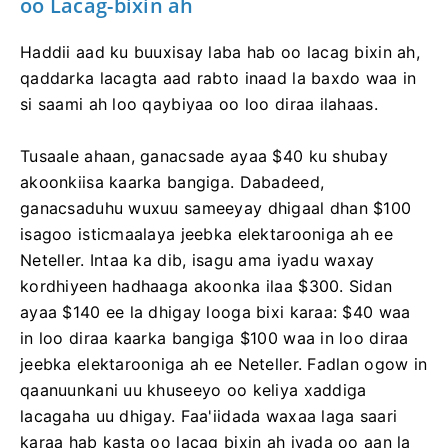
oo Lacag-bixin ah
Haddii aad ku buuxisay laba hab oo lacag bixin ah,
qaddarka lacagta aad rabto inaad la baxdo waa in
si saami ah loo qaybiyaa oo loo diraa ilahaas.
Tusaale ahaan, ganacsade ayaa $40 ku shubay
akoonkiisa kaarka bangiga. Dabadeed,
ganacsaduhu wuxuu sameeyay dhigaal dhan $100
isagoo isticmaalaya jeebka elektarooniga ah ee
Neteller. Intaa ka dib, isagu ama iyadu waxay
kordhiyeen hadhaaga akoonka ilaa $300. Sidan
ayaa $140 ee la dhigay looga bixi karaa: $40 waa
in loo diraa kaarka bangiga $100 waa in loo diraa
jeebka elektarooniga ah ee Neteller. Fadlan ogow in
qaanuunkani uu khuseeyo oo keliya xaddiga
lacagaha uu dhigay. Faa'iidada waxaa laga saari
karaa hab kasta oo lacag bixin ah iyada oo aan la