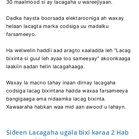
30 maalmood si ay lacagaha u wareejiyaan.
Dadka haysta boorsada elektarooniga ah waxay
helaan lacagta marka codsiga uu madalku
farsameeyo.
Ha welwelin haddii aad aragto xaaladda leh "Lacag
bixinta si guul leh ayaa loo sameeyay" akoonkaaga
laakiin aadan helin lacagahaaga.
Waxay la macno tahay inaan dirnay lacagaha
codsiga lacag bixintana hadda waxaa farsameeya
bangigaaga ama nidaamka lacag bixinta.
Xawaaraha habkan waa mid aan awood u lahayn.
Sideen Lacagaha ugala bixi karaa 2 Hab