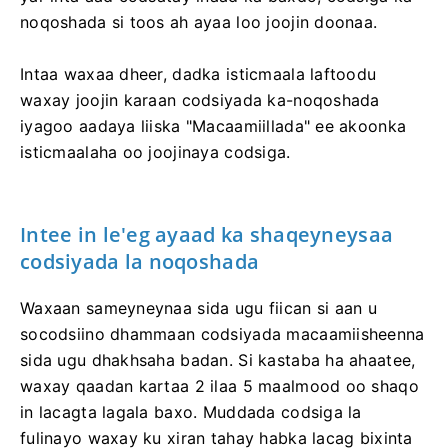
noqoshada si toos ah ayaa loo joojin doonaa.
Intaa waxaa dheer, dadka isticmaala laftoodu
waxay joojin karaan codsiyada ka-noqoshada
iyagoo aadaya liiska "Macaamiillada" ee akoonka
isticmaalaha oo joojinaya codsiga.
Intee in le'eg ayaad ka shaqeyneysaa
codsiyada la noqoshada
Waxaan sameyneynaa sida ugu fiican si aan u
socodsiino dhammaan codsiyada macaamiisheenna
sida ugu dhakhsaha badan. Si kastaba ha ahaatee,
waxay qaadan kartaa 2 ilaa 5 maalmood oo shaqo
in lacagta lagala baxo. Muddada codsiga la
fulinayo waxay ku xiran tahay habka lacag bixinta