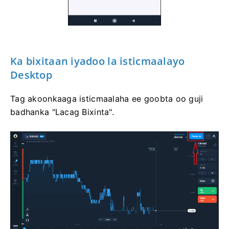
Ka bixitaan iyadoo la isticmaalayo
Desktop
Tag akoonkaaga isticmaalaha ee goobta oo guji
badhanka "Lacag Bixinta".