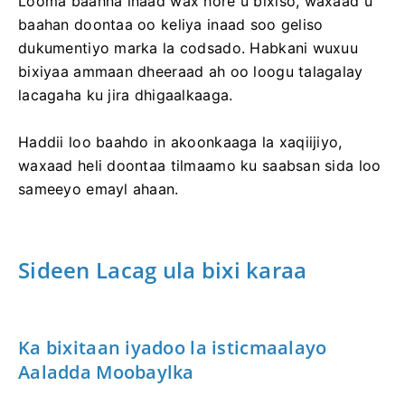
Looma baahna inaad wax hore u bixiso, waxaad u
baahan doontaa oo keliya inaad soo geliso
dukumentiyo marka la codsado. Habkani wuxuu
bixiyaa ammaan dheeraad ah oo loogu talagalay
lacagaha ku jira dhigaalkaaga.
Haddii loo baahdo in akoonkaaga la xaqiijiyo,
waxaad heli doontaa tilmaamo ku saabsan sida loo
sameeyo emayl ahaan.
Sideen Lacag ula bixi karaa
Ka bixitaan iyadoo la isticmaalayo
Aaladda Moobaylka