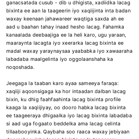
ganacsatada cusub - dib u dhigista, xadiidka lacag
bixinta ee aan la taageerin iyo xaqiijinta inta badan
waxay keenaan jahawareer waqtiga saxda ah ee
aad u baahan tahay inaad hesho lacag. Fahamka
kanaalada deebaajiga ee la heli karo, ugu yaraan,
maaraynta lacagta iyo xeerarka lacag bixinta ee
madal waxay yaraynaysaa yaababka iyo xawaaraha
labadaba maalgelinta iyo oggolaanshaha ka
noqoshada.
Jeegaga la taaban karo ayaa sameeya faraqa:
xaqiiji aqoonsigaga ka hor intaadan dalban lacag
bixin, ku dhig faahfaahinta lacag bixinta profile
kaaga la xaqiijiyay, oo dooro habka lacag bixinta
ee taageeraya dhigaalka iyo lacag bixinta labadaba
si aad uga fogaato beddelka ama lacag celinta
tillaabooyinka. Qaybaha soo raaca waxay jebiyaan