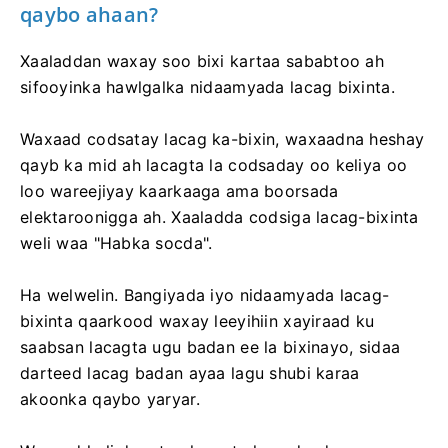
qaybo ahaan?
Xaaladdan waxay soo bixi kartaa sababtoo ah
sifooyinka hawlgalka nidaamyada lacag bixinta.
Waxaad codsatay lacag ka-bixin, waxaadna heshay
qayb ka mid ah lacagta la codsaday oo keliya oo
loo wareejiyay kaarkaaga ama boorsada
elektaroonigga ah. Xaaladda codsiga lacag-bixinta
weli waa "Habka socda".
Ha welwelin. Bangiyada iyo nidaamyada lacag-
bixinta qaarkood waxay leeyihiin xayiraad ku
saabsan lacagta ugu badan ee la bixinayo, sidaa
darteed lacag badan ayaa lagu shubi karaa
akoonka qaybo yaryar.