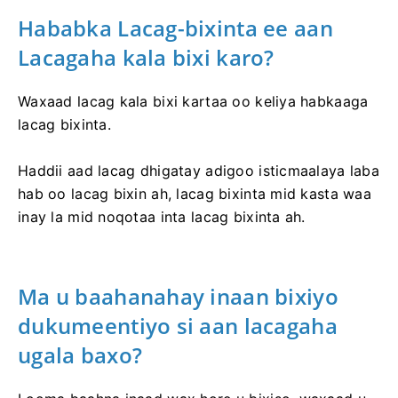
Hababka Lacag-bixinta ee aan
Lacagaha kala bixi karo?
Waxaad lacag kala bixi kartaa oo keliya habkaaga
lacag bixinta.
Haddii aad lacag dhigatay adigoo isticmaalaya laba
hab oo lacag bixin ah, lacag bixinta mid kasta waa
inay la mid noqotaa inta lacag bixinta ah.
Ma u baahanahay inaan bixiyo
dukumeentiyo si aan lacagaha
ugala baxo?