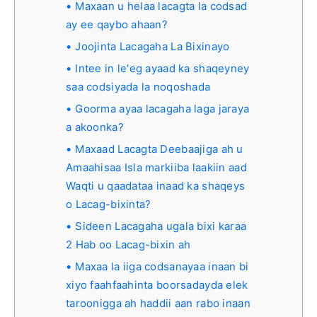
Maxaan u helaa lacagta la codsad
ay ee qaybo ahaan?
Joojinta Lacagaha La Bixinayo
Intee in le'eg ayaad ka shaqeyney
saa codsiyada la noqoshada
Goorma ayaa lacagaha laga jaraya
a akoonka?
Maxaad Lacagta Deebaajiga ah u
Amaahisaa Isla markiiba laakiin aad
Waqti u qaadataa inaad ka shaqeys
o Lacag-bixinta?
Sideen Lacagaha ugala bixi karaa
2 Hab oo Lacag-bixin ah
Maxaa la iiga codsanayaa inaan bi
xiyo faahfaahinta boorsadayda elek
taroonigga ah haddii aan rabo inaan