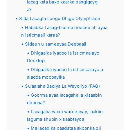
lacag kala baxo kaarka bangigayg
a?
Sida Lacagta Loogu Dhigo Olymptrade
Hababka Lacag-bixinta noocee ah ayaa
n isticmaali karaa?
Sideen u sameeyaa Deebaaji
Dhigaalka iyadoo la isticmaalayo
Desktop
Dhigaalka iyadoo la isticmaalayo a
aladda moobaylka
Su'aalaha Badiya La Weydiiyo (FAQ)
Goorma ayaa lacagaha la xisaabin
doonaa?
Lacagaha waan wareejiyay, laakiin
laguma shubin xisaabtayda
Ma lacag ka qaadataa akoonka dil