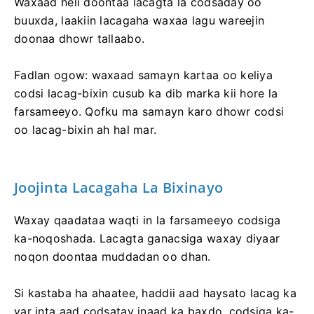
Waxaad heli doontaa lacagta la codsaday oo
buuxda, laakiin lacagaha waxaa lagu wareejin
doonaa dhowr tallaabo.
Fadlan ogow: waxaad samayn kartaa oo keliya
codsi lacag-bixin cusub ka dib marka kii hore la
farsameeyo. Qofku ma samayn karo dhowr codsi
oo lacag-bixin ah hal mar.
Joojinta Lacagaha La Bixinayo
Waxay qaadataa waqti in la farsameeyo codsiga
ka-noqoshada. Lacagta ganacsiga waxay diyaar
noqon doontaa muddadan oo dhan.
Si kastaba ha ahaatee, haddii aad haysato lacag ka
yar inta aad codsatay inaad ka baxdo, codsiga ka-