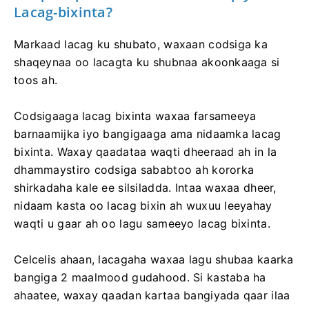
Lacag-bixinta?
Markaad lacag ku shubato, waxaan codsiga ka
shaqeynaa oo lacagta ku shubnaa akoonkaaga si
toos ah.
Codsigaaga lacag bixinta waxaa farsameeya
barnaamijka iyo bangigaaga ama nidaamka lacag
bixinta. Waxay qaadataa waqti dheeraad ah in la
dhammaystiro codsiga sababtoo ah kororka
shirkadaha kale ee silsiladda. Intaa waxaa dheer,
nidaam kasta oo lacag bixin ah wuxuu leeyahay
waqti u gaar ah oo lagu sameeyo lacag bixinta.
Celcelis ahaan, lacagaha waxaa lagu shubaa kaarka
bangiga 2 maalmood gudahood. Si kastaba ha
ahaatee, waxay qaadan kartaa bangiyada qaar ilaa