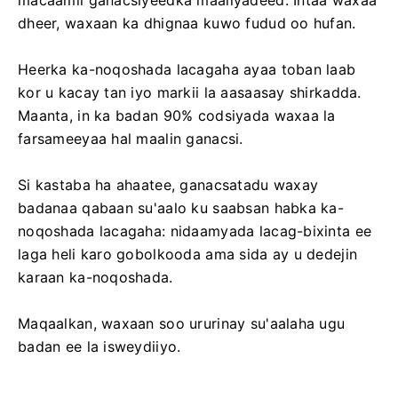
dheer, waxaan ka dhignaa kuwo fudud oo hufan.
Heerka ka-noqoshada lacagaha ayaa toban laab
kor u kacay tan iyo markii la aasaasay shirkadda.
Maanta, in ka badan 90% codsiyada waxaa la
farsameeyaa hal maalin ganacsi.
Si kastaba ha ahaatee, ganacsatadu waxay
badanaa qabaan su'aalo ku saabsan habka ka-
noqoshada lacagaha: nidaamyada lacag-bixinta ee
laga heli karo gobolkooda ama sida ay u dedejin
karaan ka-noqoshada.
Maqaalkan, waxaan soo ururinay su'aalaha ugu
badan ee la isweydiiyo.