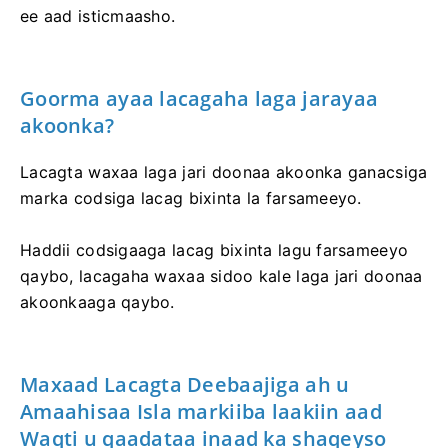
ee aad isticmaasho.
Goorma ayaa lacagaha laga jarayaa
akoonka?
Lacagta waxaa laga jari doonaa akoonka ganacsiga
marka codsiga lacag bixinta la farsameeyo.
Haddii codsigaaga lacag bixinta lagu farsameeyo
qaybo, lacagaha waxaa sidoo kale laga jari doonaa
akoonkaaga qaybo.
Maxaad Lacagta Deebaajiga ah u
Amaahisaa Isla markiiba laakiin aad
Waqti u qaadataa inaad ka shaqeyso