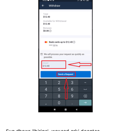
Sug dhowr ilbiriqsi, waxaad arki doontaa