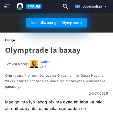
Soomaaliga
Iska diiwaan geli Olymptrade
Guriga
Olymptrade la baxay
Nathan
Waxaa Qoray
Cole
Cilmi-baare Platform Ganacsiga Onlayn ah iyo Qoraa Hagaha
Waxay baartaa goobaha dallaalka iyo nidaamyada xisaabaadka
ganacsiga.
24/07/2026
Maalgelinta iyo lacag bixinta ayaa ah laba ka mid
ah dhibcooyinka xanuunka ugu badan ee