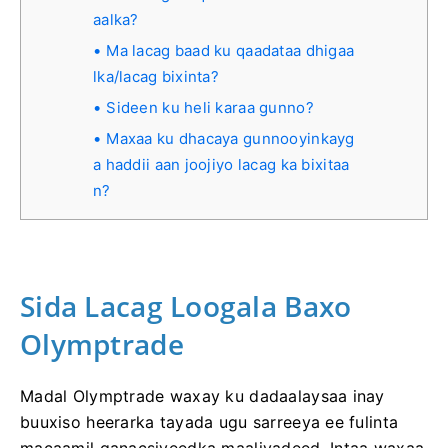
aalka?
Ma lacag baad ku qaadataa dhigaa
lka/lacag bixinta?
Sideen ku heli karaa gunno?
Maxaa ku dhacaya gunnooyinkayg
a haddii aan joojiyo lacag ka bixitaa
n?
Sida Lacag Loogala Baxo
Olymptrade
Madal Olymptrade waxay ku dadaalaysaa inay
buuxiso heerarka tayada ugu sarreeya ee fulinta
macaamil ganacsiyeedka maaliyadeed. Intaa waxaa