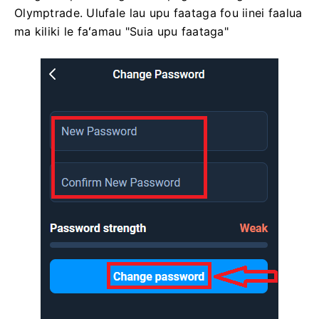
Olymptrade. Ulufale lau upu faataga fou iinei faalua
ma kiliki le faʻamau "Suia upu faataga"