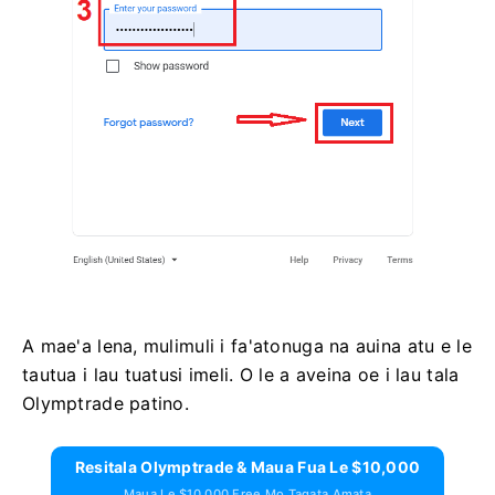
A mae'a lena, mulimuli i fa'atonuga na auina atu e le
tautua i lau tuatusi imeli. O le a aveina oe i lau tala
Olymptrade patino.
Resitala Olymptrade & Maua Fua Le $10,000
Maua Le $10,000 Free Mo Tagata Amata