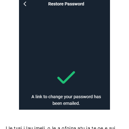
I le tusi i lau imeli, o le a ofoina atu ia te oe e sui