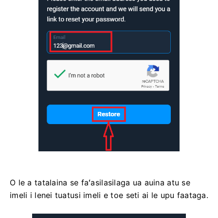
O le a tatalaina se faʻasilasilaga ua auina atu se
imeli i lenei tuatusi imeli e toe seti ai le upu faataga.