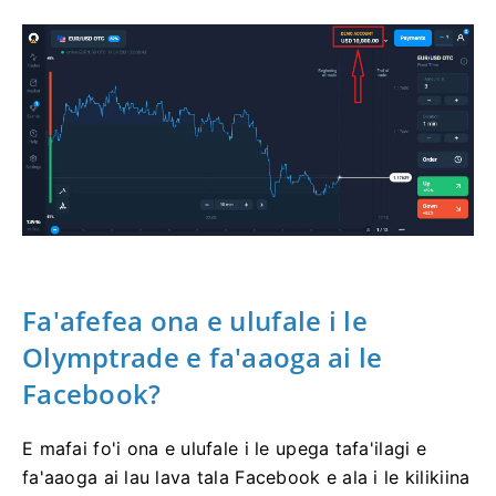
Fa'afefea ona e ulufale i le
Olymptrade e fa'aaoga ai le
Facebook?
E mafai fo'i ona e ulufale i le upega tafa'ilagi e
fa'aaoga ai lau lava tala Facebook e ala i le kilikiina