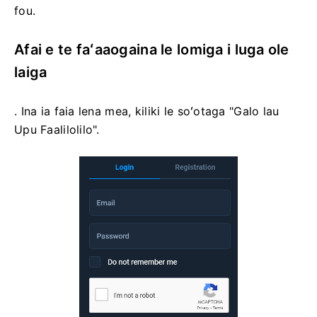
fou.
Afai e te faʻaaogaina le lomiga i luga ole
laiga
. Ina ia faia lena mea, kiliki le soʻotaga "Galo lau
Upu Faalilolilo".