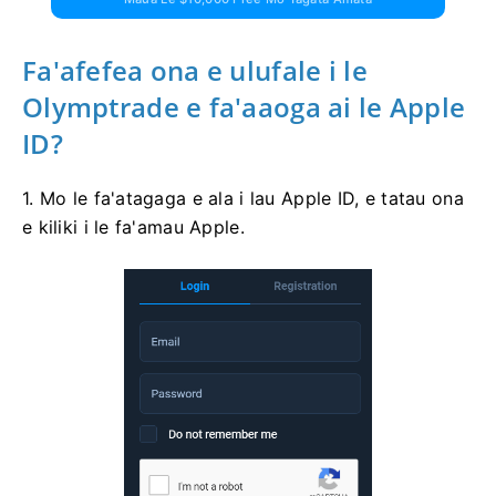
Fa'afefea ona e ulufale i le
Olymptrade e fa'aaoga ai le Apple
ID?
1. Mo le fa'atagaga e ala i lau Apple ID, e tatau ona
e kiliki i le fa'amau Apple.