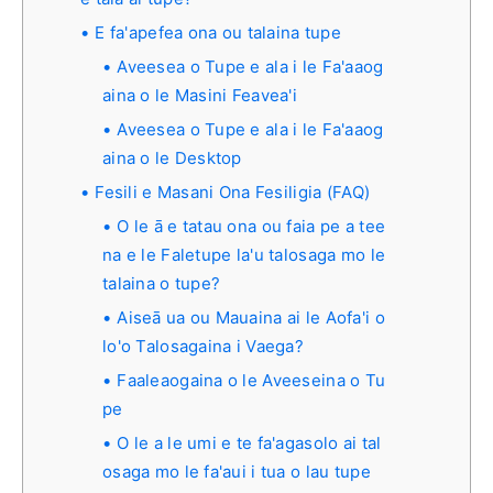
E fa'apefea ona ou talaina tupe
Aveesea o Tupe e ala i le Fa'aaog
aina o le Masini Feavea'i
Aveesea o Tupe e ala i le Fa'aaog
aina o le Desktop
Fesili e Masani Ona Fesiligia (FAQ)
O le ā e tatau ona ou faia pe a tee
na e le Faletupe la'u talosaga mo le
talaina o tupe?
Aiseā ua ou Mauaina ai le Aofa'i o
lo'o Talosagaina i Vaega?
Faaleaogaina o le Aveeseina o Tu
pe
O le a le umi e te fa'agasolo ai tal
osaga mo le fa'aui i tua o lau tupe