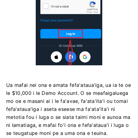
Ua mafai nei ona e amata fefa'ataua'iga, ua ia te oe
le $10,000 i le Demo Account. O se meafaigaluega
mo oe e masani ai i le fa'avae, fa'ata'ita'i ou tomai
fefa'ataua'iga i aseta eseese ma fa'ata'ita'i ni
metotia fou i luga o se siata taimi moni e aunoa ma
ni lamatiaga, e mafai fo'i ona e fefa'ataua'i i luga o
se teugatupe moni pe a uma ona e teuina.