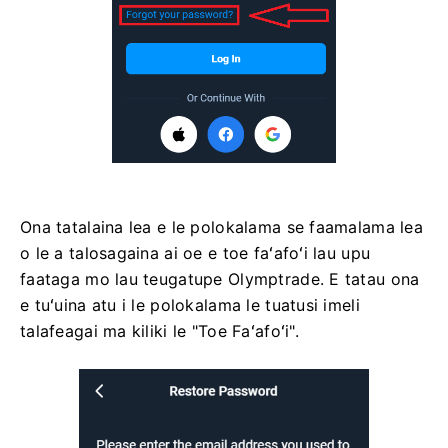
Ona tatalaina lea e le polokalama se faamalama lea
o le a talosagaina ai oe e toe faʻafoʻi lau upu
faataga mo lau teugatupe Olymptrade. E tatau ona
e tuʻuina atu i le polokalama le tuatusi imeli
talafeagai ma kiliki le "Toe Faʻafoʻi".