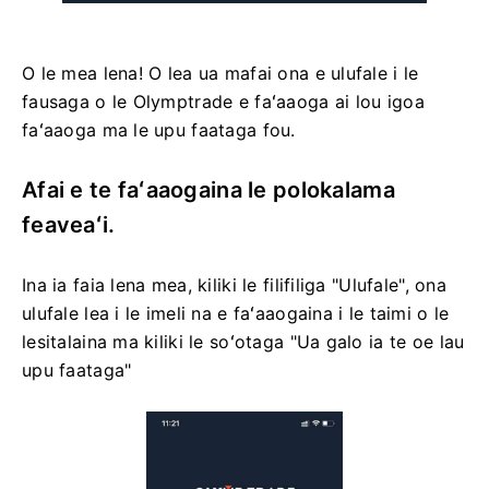
O le mea lena! O lea ua mafai ona e ulufale i le
fausaga o le Olymptrade e faʻaaoga ai lou igoa
faʻaaoga ma le upu faataga fou.
Afai e te faʻaaogaina le polokalama
feaveaʻi.
Ina ia faia lena mea, kiliki le filifiliga "Ulufale", ona
ulufale lea i le imeli na e faʻaaogaina i le taimi o le
lesitalaina ma kiliki le soʻotaga "Ua galo ia te oe lau
upu faataga"