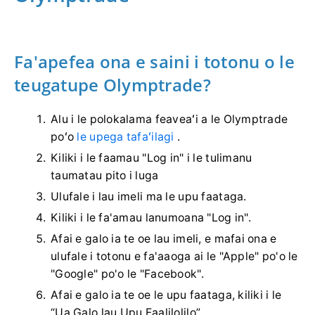
Fa'apefea ona e saini i totonu o le
teugatupe Olymptrade?
Alu i le polokalama feaveaʻi a le Olymptrade
poʻo
le upega tafaʻilagi
.
Kiliki i le faamau "Log in" i le tulimanu
taumatau pito i luga
Ulufale i lau imeli ma le upu faataga.
Kiliki i le fa'amau lanumoana "Log in".
Afai e galo ia te oe lau imeli, e mafai ona e
ulufale i totonu e fa'aaoga ai le "Apple" po'o le
"Google" po'o le "Facebook".
Afai e galo ia te oe le upu faataga, kiliki i le
“Ua Galo lau Upu Faalilolilo”.