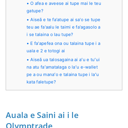
O afea e aveese ai tupe mai le teu
gatupe?
Aiseā e te fa'atupe ai sa'o se tupe
teu ae fa'aalu le taimi e fa'agasolo a
i se talaina o lau tupe?
E fa'apefea ona ou talaina tupe i a
uala e 2 e totogi ai
Aiseā ua talosagaina ai aʻu e tuʻui
na atu faʻamatalaga o laʻu e-wallet
pe a ou manaʻo e talaina tupe i laʻu
kata faletupe?
Auala e Saini ai i le
Olymptrade