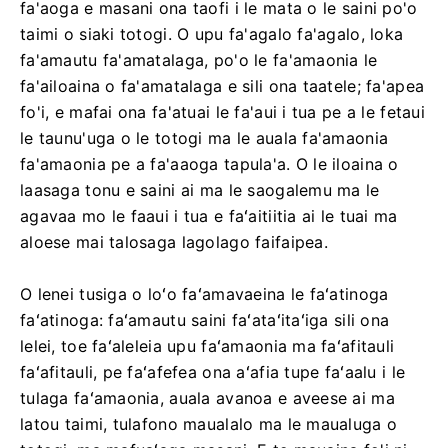
fa'aoga e masani ona taofi i le mata o le saini po'o
taimi o siaki totogi. O upu fa'agalo fa'agalo, loka
fa'amautu fa'amatalaga, po'o le fa'amaonia le
fa'ailoaina o fa'amatalaga e sili ona taatele; fa'apea
fo'i, e mafai ona fa'atuai le fa'aui i tua pe a le fetaui
le taunu'uga o le totogi ma le auala fa'amaonia
fa'amaonia pe a fa'aaoga tapula'a. O le iloaina o
laasaga tonu e saini ai ma le saogalemu ma le
agavaa mo le faaui i tua e faʻaitiitia ai le tuai ma
aloese mai talosaga lagolago faifaipea.
O lenei tusiga o loʻo faʻamavaeina le faʻatinoga
faʻatinoga: faʻamautu saini faʻataʻitaʻiga sili ona
lelei, toe faʻaleleia upu faʻamaonia ma faʻafitauli
faʻafitauli, pe faʻafefea ona aʻafia tupe faʻaalu i le
tulaga faʻamaonia, auala avanoa e aveese ai ma
latou taimi, tulafono maualalo ma le maualuga o