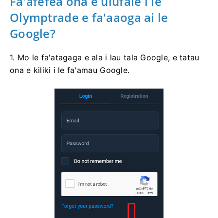
Fa'afefea ona e ulufale i le
Olymptrade e fa'aaoga ai le
Google?
1. Mo le fa'atagaga e ala i lau tala Google, e tatau
ona e kiliki i le fa'amau Google.