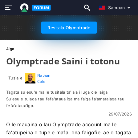
Samoan
Resitala Olymptrade
Aiga
Olymptrade Saini i totonu
Nathan
Tusia e
Cole
Tagata su'esu'e ma le tusitala ta'iala i luga ole laiga
Su'esu'e tulaga tau fefa'ataua'iga ma faiga fa'amatalaga tau
fefa'ataua'iga.
29/07/2026
O le mauaina o lau Olymptrade account ma le
fa'atupeina o tupe e mafai ona faigofie, ae o tagata