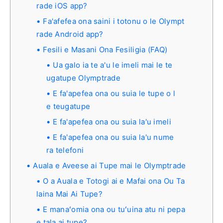
rade iOS app?
Fa'afefea ona saini i totonu o le Olympt
rade Android app?
Fesili e Masani Ona Fesiligia (FAQ)
Ua galo ia te a'u le imeli mai le te
ugatupe Olymptrade
E fa'apefea ona ou suia le tupe o l
e teugatupe
E fa'apefea ona ou suia la'u imeli
E fa'apefea ona ou suia la'u nume
ra telefoni
Auala e Aveese ai Tupe mai le Olymptrade
O a Auala e Totogi ai e Mafai ona Ou Ta
laina Mai Ai Tupe?
E manaʻomia ona ou tuʻuina atu ni pepa
e tala ai tupe?