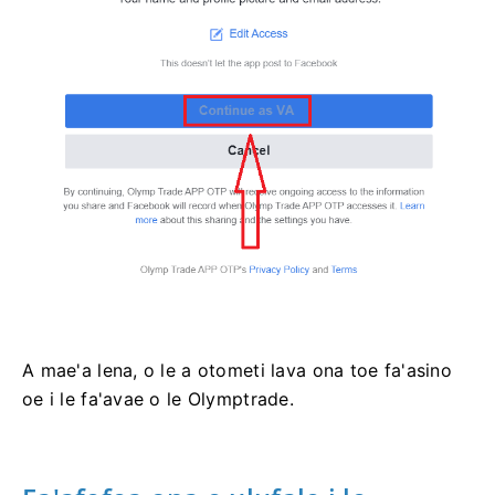
A mae'a lena, o le a otometi lava ona toe fa'asino
oe i le fa'avae o le Olymptrade.