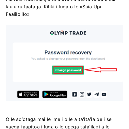
lau upu faataga. Kiliki i luga o le «Suia Upu
Faalilolilo»
O le soʻotaga mai le imeli o le a taʻitaʻia oe i se
vaega faapitoa i luga o le upega tafaʻilagi a le