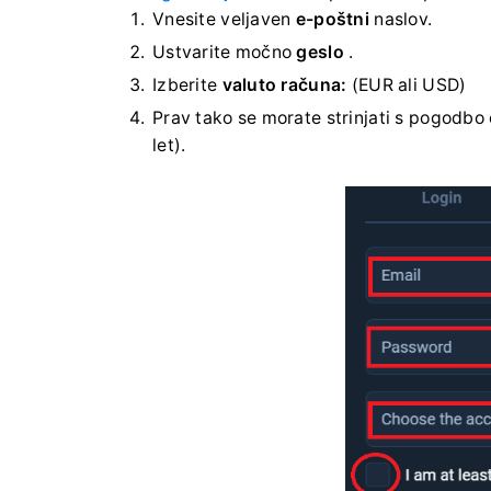
Vnesite veljaven
e-poštni
naslov.
Ustvarite močno
geslo
.
Izberite
valuto računa:
(EUR ali USD)
Prav tako se morate strinjati s pogodbo o s
let).