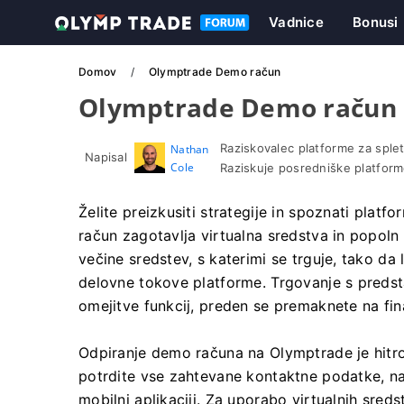
Vadnice
Bonusi
Domov
Olymptrade Demo račun
Olymptrade Demo račun
Raziskovalec platforme za sple
Nathan
Napisal
Cole
Raziskuje posredniške platform
Želite preizkusiti strategije in spoznati plat
račun zagotavlja virtualna sredstva in popoln 
večine sredstev, s katerimi se trguje, tako da
delovne tokove platforme. Trgovanje s preds
omejitve funkcij, preden se premaknete na fin
Odpiranje demo računa na Olymptrade je hitro: 
potrdite vse zahtevane kontaktne podatke, nat
mobilni aplikaciji. Za uporabo virtualnih sred