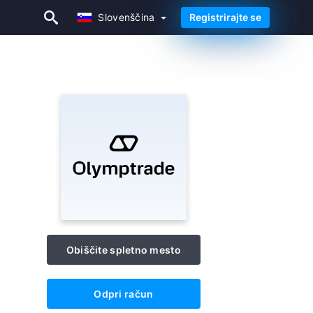
Slovenščina
Registrirajte se
Slovenščina
Obiščite spletno mesto
Odpri račun