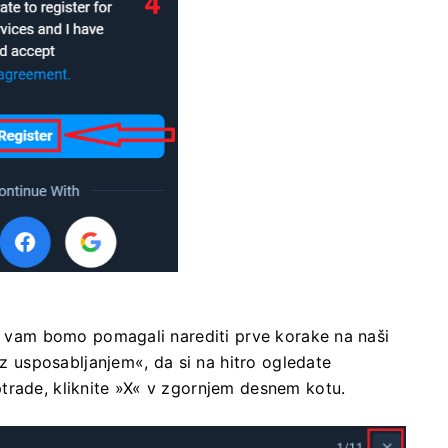
ej vam bomo pomagali narediti prve korake na naši
i z usposabljanjem«, da si na hitro ogledate
trade, kliknite »X« v zgornjem desnem kotu.