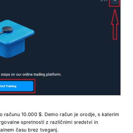
mo računu 10.000 $. Demo račun je orodje, s katerim
ovalne spretnosti z različnimi sredstvi in ​​
ealnem času brez tveganj.