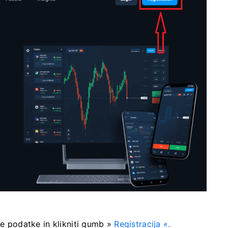
e podatke in klikniti
gumb »
Registracija «.