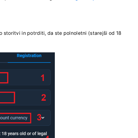
toritvi in ​​potrditi, da ste polnoletni (starejši od 18