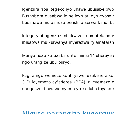
Igenzura riba itegeko iyo uhawe ubusabe bwo
Bushobora gusabwa igihe icyo ari cyo cyose 
busanzwe mu bahuza benshi bizerwa kandi b
Intego y'ubugenzuzi ni ukwizeza umutekano w
ibisabwa mu kurwanya inyerezwa ry'amafara
Menya neza ko uzaba ufite iminsi 14 uherey
ngo urangize ubu buryo.
Kugira ngo wemeze konti yawe, uzakenera koh
3-D, icyemezo cy'aderesi (POA), n'icyemezo 
ubugenzuzi bwawe nyuma yo kuduha inyandik
Nigute narangiza kugenzur