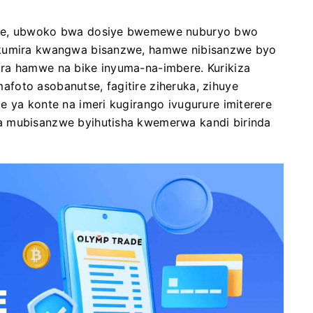
zwe, ubwoko bwa dosiye bwemewe nuburyo bwo
gukumira kwangwa bisanzwe, hamwe nibisanzwe byo
ra hamwe na bike inyuma-na-imbere. Kurikiza
foto asobanutse, fagitire ziheruka, zihuye
e ya konte na imeri kugirango ivugurure imiterere
a mubisanzwe byihutisha kwemerwa kandi birinda