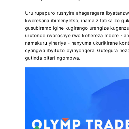
Uru rupapuro rushyira ahagaragara ibyatan
kwerekana ibimenyetso, inama zifatika zo 
gusubiramo igihe kugirango urangize kugenzu
urutonde rworoshye rwo kohereza mbere - ama
namakuru yihariye - hanyuma ukurikirane kont
cyangwa ibyifuzo byinyongera. Gutegura nez
gutinda bitari ngombwa.