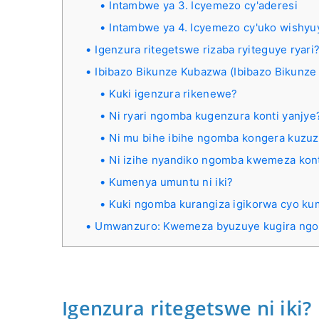
Intambwe ya 3. Icyemezo cy'aderesi
Intambwe ya 4. Icyemezo cy'uko wishyu
Igenzura ritegetswe rizaba ryiteguye ryari
Ibibazo Bikunze Kubazwa (Ibibazo Bikunz
Kuki igenzura rikenewe?
Ni ryari ngomba kugenzura konti yanjye
Ni mu bihe ibihe ngomba kongera kuzuz
Ni izihe nyandiko ngomba kwemeza kont
Kumenya umuntu ni iki?
Kuki ngomba kurangiza igikorwa cyo k
Umwanzuro: Kwemeza byuzuye kugira ngo
Igenzura ritegetswe ni iki?