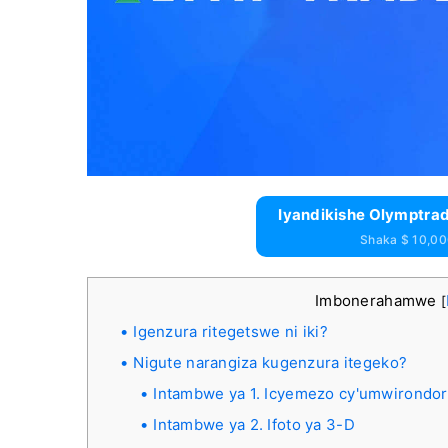
Iyandikishe Olymptra
Shaka $ 10,00
Imbonerahamwe
[
Igenzura ritegetswe ni iki?
Nigute narangiza kugenzura itegeko?
Intambwe ya 1. Icyemezo cy'umwirondo
Intambwe ya 2. Ifoto ya 3-D