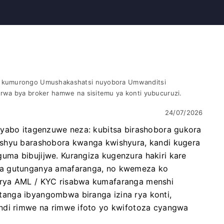
 kumurongo Umushakashatsi nuyobora Umwanditsi
rwa bya broker hamwe na sisitemu ya konti yubucuruzi.
24/07/2026
 yabo itagenzuwe neza: kubitsa birashobora gukora
ishyu barashobora kwanga kwishyura, kandi kugera
ma bibujijwe. Kurangiza kugenzura hakiri kare
ya gutunganya amafaranga, no kwemeza ko
 rya AML / KYC risabwa kumafaranga menshi
anga ibyangombwa biranga izina rya konti,
ndi rimwe na rimwe ifoto yo kwifotoza cyangwa