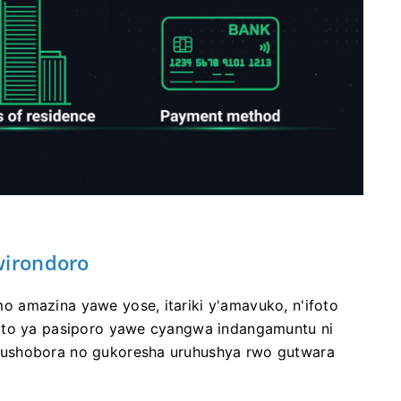
wirondoro
 amazina yawe yose, itariki y'amavuko, n'ifoto
foto ya pasiporo yawe cyangwa indangamuntu ni
 ushobora no gukoresha uruhushya rwo gutwara