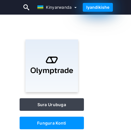
Kinyarwanda
Iyandikishe
Kinyarwanda
Sura Urubuga
Fungura Konti