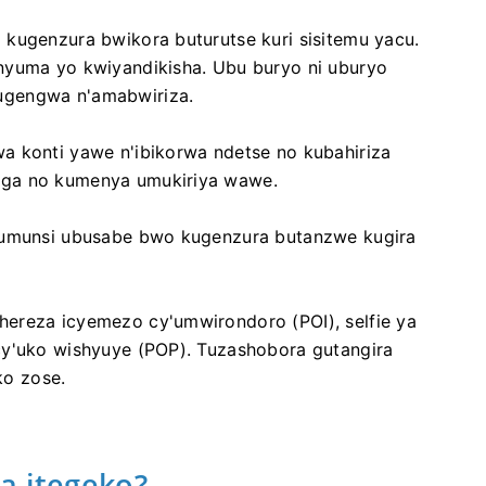
 kugenzura bwikora buturutse kuri sisitemu yacu.
nyuma yo kwiyandikisha. Ubu buryo ni uburyo
ugengwa n'amabwiriza.
a konti yawe n'ibikorwa ndetse no kubahiriza
nga no kumenya umukiriya wawe.
e umunsi ubusabe bwo kugenzura butanzwe kugira
ereza icyemezo cy'umwirondoro (POI), selfie ya
cy'uko wishyuye (POP). Tuzashobora gutangira
o zose.
a itegeko?