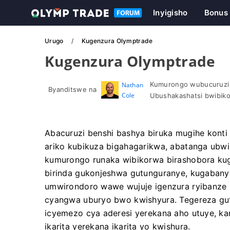
Inyigisho
Bonus
Urugo
Kugenzura Olymptrade
Kugenzura Olymptrade
Kumurongo wubucuruzi
Nathan
Byanditswe na
Cole
Ubushakashatsi bwibiko
Abacuruzi benshi bashya biruka mugihe konti
ariko kubikuza bigahagarikwa, abatanga ubw
kumurongo runaka wibikorwa birashobora kugu
birinda gukonjeshwa gutunguranye, kugaban
umwirondoro wawe wujuje igenzura ryibanze
cyangwa uburyo bwo kwishyura. Tegereza gut
icyemezo cya aderesi yerekana aho utuye, ka
ikarita yerekana ikarita yo kwishura.