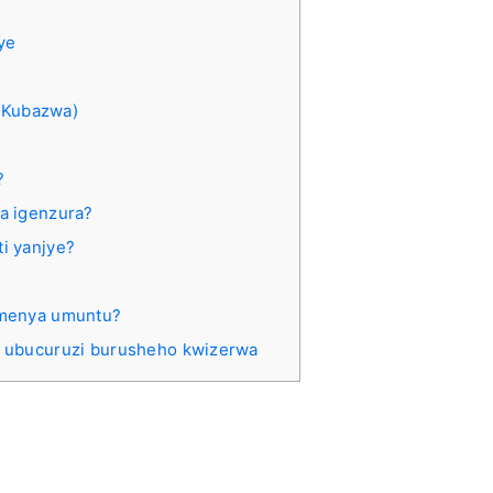
ye
?
e Kubazwa)
?
a igenzura?
i yanjye?
umenya umuntu?
 ubucuruzi burusheho kwizerwa