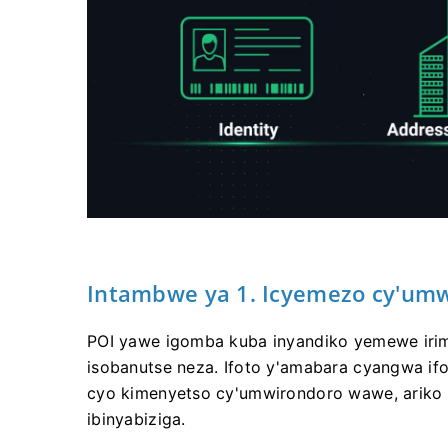
Intambwe ya 1. Icyemezo cy'um
POI yawe igomba kuba inyandiko yemewe irimo
isobanutse neza. Ifoto y'amabara cyangwa i
cyo kimenyetso cy'umwirondoro wawe, ariko
ibinyabiziga.