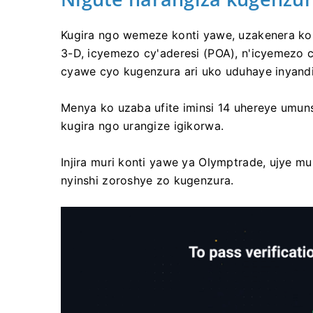
Kugira ngo wemeze konti yawe, uzakenera koh
3-D, icyemezo cy'aderesi (POA), n'icyemezo 
cyawe cyo kugenzura ari uko uduhaye inyand
Menya ko uzaba ufite iminsi 14 uhereye umu
kugira ngo urangize igikorwa.
Injira muri konti yawe ya Olymptrade, ujye 
nyinshi zoroshye zo kugenzura.