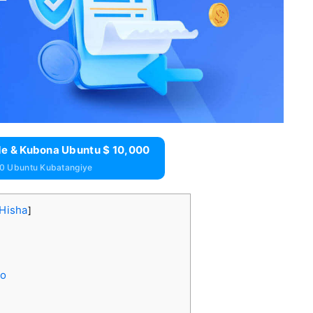
de & Kubona Ubuntu $ 10,000
0 Ubuntu Kubatangiye
Hisha
]
ro