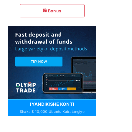
Bonus
IYANDIKISHE KONTI
Shaka $ 10,000 Ubuntu Kubatangiye