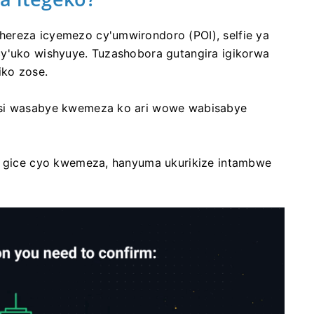
ereza icyemezo cy'umwirondoro (POI), selfie ya
cy'uko wishyuye. Tuzashobora gutangira igikorwa
iko zose.
nsi wasabye kwemeza ko ari wowe wabisabye
mu gice cyo kwemeza, hanyuma ukurikize intambwe