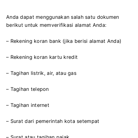
Anda dapat menggunakan salah satu dokumen
berikut untuk memverifikasi alamat Anda:
– Rekening koran bank (jika berisi alamat Anda)
– Rekening koran kartu kredit
– Tagihan listrik, air, atau gas
– Tagihan telepon
– Tagihan internet
– Surat dari pemerintah kota setempat
– Surat atau tagihan pajak.