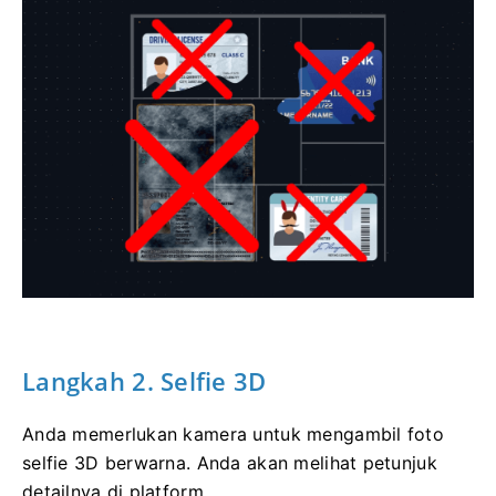
Langkah 2. Selfie 3D
Anda memerlukan kamera untuk mengambil foto
selfie 3D berwarna. Anda akan melihat petunjuk
detailnya di platform.