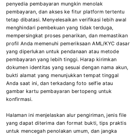
penyedia pembayaran mungkin menolak
pembayaran, dan akses ke fitur platform tertentu
tetap dibatasi. Menyelesaikan verifikasi lebih awal
menghindari pembekuan yang tidak terduga,
mempersingkat proses penarikan, dan memastikan
profil Anda memenuhi pemeriksaan AML/KYC dasar
yang diperlukan untuk pendanaan atau metode
pembayaran yang lebih tinggi. Harap kirimkan
dokumen identitas yang sesuai dengan nama akun,
bukti alamat yang menunjukkan tempat tinggal
Anda saat ini, dan terkadang foto selfie atau
gambar kartu pembayaran bertopeng untuk
konfirmasi.
Halaman ini menjelaskan alur pengiriman, jenis file
yang dapat diterima dan format bukti, tips praktis
untuk mencegah penolakan umum, dan jangka