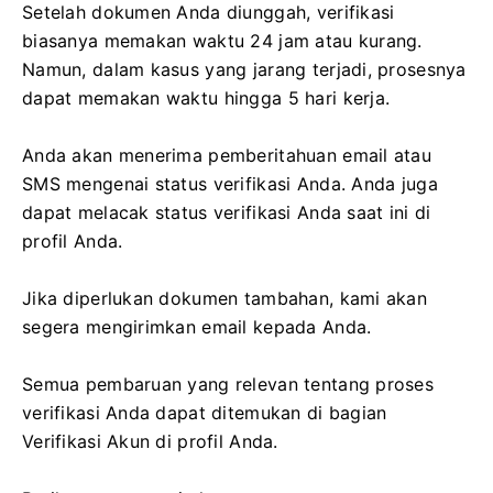
Setelah dokumen Anda diunggah, verifikasi
biasanya memakan waktu 24 jam atau kurang.
Namun, dalam kasus yang jarang terjadi, prosesnya
dapat memakan waktu hingga 5 hari kerja.
Anda akan menerima pemberitahuan email atau
SMS mengenai status verifikasi Anda. Anda juga
dapat melacak status verifikasi Anda saat ini di
profil Anda.
Jika diperlukan dokumen tambahan, kami akan
segera mengirimkan email kepada Anda.
Semua pembaruan yang relevan tentang proses
verifikasi Anda dapat ditemukan di bagian
Verifikasi Akun di profil Anda.