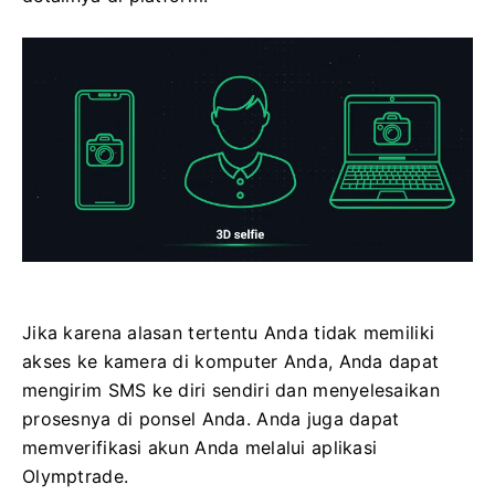
Jika karena alasan tertentu Anda tidak memiliki
akses ke kamera di komputer Anda, Anda dapat
mengirim SMS ke diri sendiri dan menyelesaikan
prosesnya di ponsel Anda. Anda juga dapat
memverifikasi akun Anda melalui aplikasi
Olymptrade.