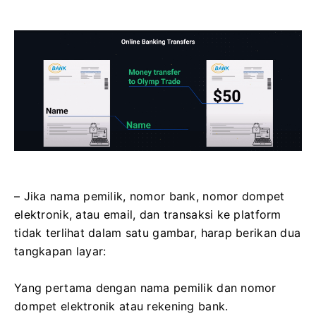
– Jika nama pemilik, nomor bank, nomor dompet
elektronik, atau email, dan transaksi ke platform
tidak terlihat dalam satu gambar, harap berikan dua
tangkapan layar:
Yang pertama dengan nama pemilik dan nomor
dompet elektronik atau rekening bank.