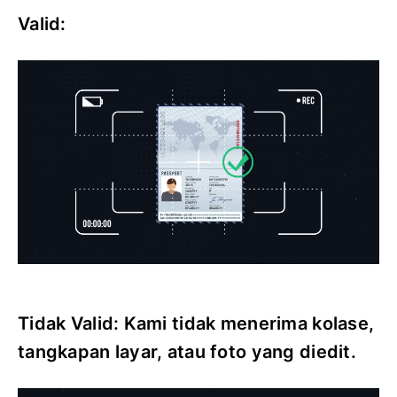
Valid:
Tidak Valid: Kami tidak menerima kolase,
tangkapan layar, atau foto yang diedit.