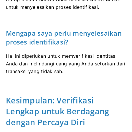
untuk menyelesaikan proses identifikasi.
Mengapa saya perlu menyelesaikan
proses identifikasi?
Hal ini diperlukan untuk memverifikasi identitas
Anda dan melindungi uang yang Anda setorkan dari
transaksi yang tidak sah.
Kesimpulan: Verifikasi
Lengkap untuk Berdagang
dengan Percaya Diri