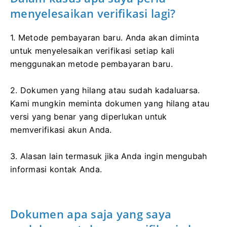
menyelesaikan verifikasi lagi?
1. Metode pembayaran baru. Anda akan diminta
untuk menyelesaikan verifikasi setiap kali
menggunakan metode pembayaran baru.
2. Dokumen yang hilang atau sudah kadaluarsa.
Kami mungkin meminta dokumen yang hilang atau
versi yang benar yang diperlukan untuk
memverifikasi akun Anda.
3. Alasan lain termasuk jika Anda ingin mengubah
informasi kontak Anda.
Dokumen apa saja yang saya