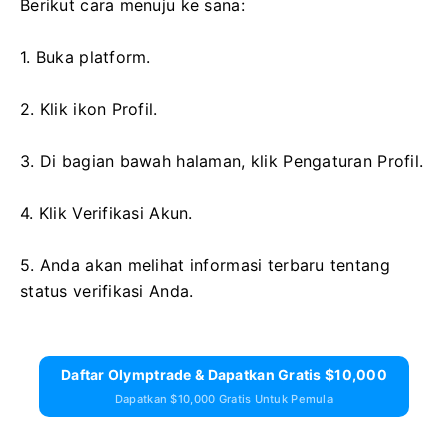
Berikut cara menuju ke sana:
1. Buka platform.
2. Klik ikon Profil.
3. Di bagian bawah halaman, klik Pengaturan Profil.
4. Klik Verifikasi Akun.
5. Anda akan melihat informasi terbaru tentang
status verifikasi Anda.
Daftar Olymptrade & Dapatkan Gratis $10,000
Dapatkan $10,000 Gratis Untuk Pemula