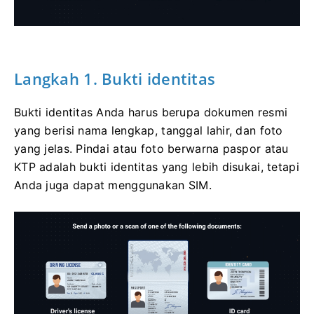
Langkah 1. Bukti identitas
Bukti identitas Anda harus berupa dokumen resmi
yang berisi nama lengkap, tanggal lahir, dan foto
yang jelas. Pindai atau foto berwarna paspor atau
KTP adalah bukti identitas yang lebih disukai, tetapi
Anda juga dapat menggunakan SIM.