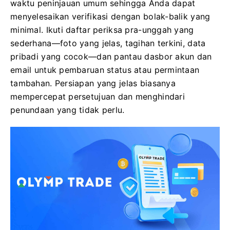
waktu peninjauan umum sehingga Anda dapat
menyelesaikan verifikasi dengan bolak-balik yang
minimal. Ikuti daftar periksa pra-unggah yang
sederhana—foto yang jelas, tagihan terkini, data
pribadi yang cocok—dan pantau dasbor akun dan
email untuk pembaruan status atau permintaan
tambahan. Persiapan yang jelas biasanya
mempercepat persetujuan dan menghindari
penundaan yang tidak perlu.