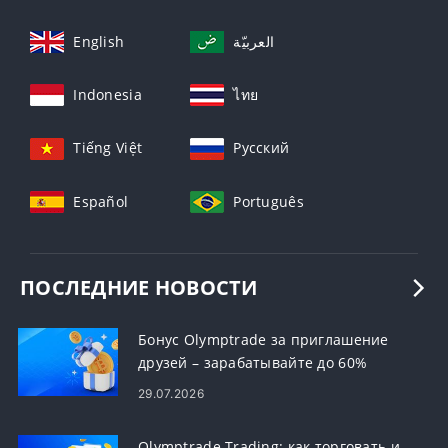
English
العربيّة
Indonesia
ไทย
Tiếng Việt
Русский
Español
Português
ПОСЛЕДНИЕ НОВОСТИ
Бонус Olymptrade за приглашение
друзей – зарабатывайте до 60%
комиссии за рефералов
29.07.2026
Olymptrade Trading: как торговать и