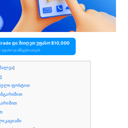
ade Და Მიიღეთ Უფასო $10,000
0 Უფასო Დამწყებთათვის
მალვა
]
ე
ნული ფოსტით
ანგარიშით
გარიშით
ით
ლიკაციაში