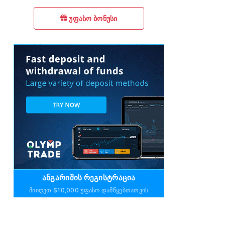
უფასო ბონუსი
ᲐᲜᲒᲐᲠᲘᲨᲘᲡ ᲠᲔᲒᲘᲡᲢᲠᲐᲪᲘᲐ
Მიიღეთ $10,000 Უფასო Დამწყებთათვის