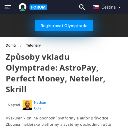
Čeština
Registrovat Olymptrade
Domů
Tutoriály
Způsoby vkladu
Olymptrade: AstroPay,
Perfect Money, Neteller,
Skrill
Nathan
Napsal
Cole
Výzkumník online obchodní platformy a autor průvodce
Zkoumá makléřské platformy a systémy obchodních účtů.