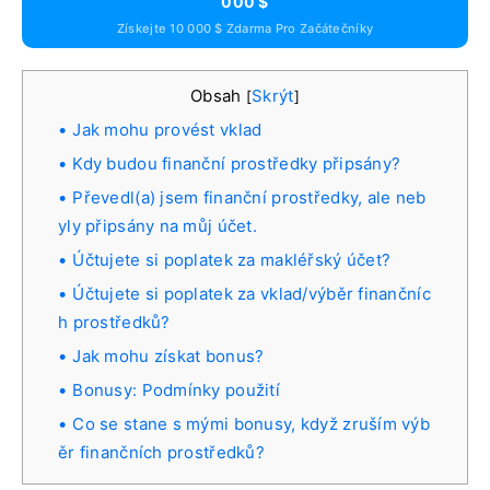
000 $
Získejte 10 000 $ Zdarma Pro Začátečníky
Obsah
Skrýt
[
]
Jak mohu provést vklad
Kdy budou finanční prostředky připsány?
Převedl(a) jsem finanční prostředky, ale neb
yly připsány na můj účet.
Účtujete si poplatek za makléřský účet?
Účtujete si poplatek za vklad/výběr finančníc
h prostředků?
Jak mohu získat bonus?
Bonusy: Podmínky použití
Co se stane s mými bonusy, když zruším výb
ěr finančních prostředků?