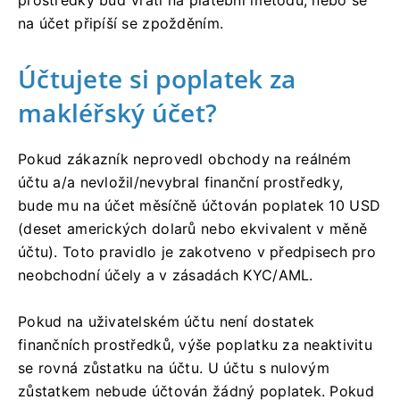
prostředky buď vrátí na platební metodu, nebo se
na účet připíší se zpožděním.
Účtujete si poplatek za
makléřský účet?
Pokud zákazník neprovedl obchody na reálném
účtu a/a nevložil/nevybral finanční prostředky,
bude mu na účet měsíčně účtován poplatek 10 USD
(deset amerických dolarů nebo ekvivalent v měně
účtu). Toto pravidlo je zakotveno v předpisech pro
neobchodní účely a v zásadách KYC/AML.
Pokud na uživatelském účtu není dostatek
finančních prostředků, výše poplatku za neaktivitu
se rovná zůstatku na účtu. U účtu s nulovým
zůstatkem nebude účtován žádný poplatek. Pokud