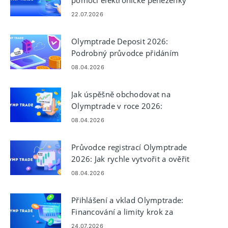
pomocí elektronické peněženky
Skrill: Kroky a limity
22.07.2026
Olymptrade Deposit 2026:
Podrobný průvodce přidáním
peněz, nákladů a doby
08.04.2026
schvalování
Jak úspěšně obchodovat na
Olymptrade v roce 2026:
Průvodce pro začátečníky a
08.04.2026
kontrola rizik
Průvodce registrací Olymptrade
2026: Jak rychle vytvořit a ověřit
svůj účet
08.04.2026
Přihlášení a vklad Olymptrade:
Financování a limity krok za
krokem
24.07.2026