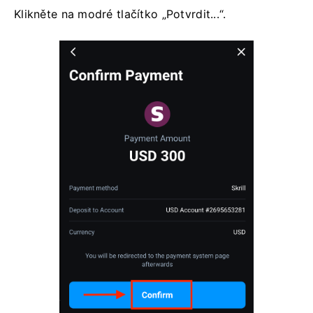
Klikněte na modré tlačítko „Potvrdit...“.