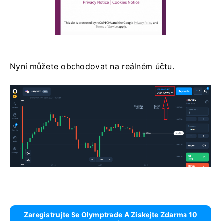
Nyní můžete obchodovat na reálném účtu.
Zaregistrujte Se Olymptrade A Získejte Zdarma 10