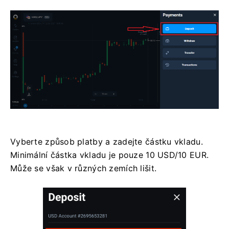
Vyberte způsob platby a zadejte částku vkladu.
Minimální částka vkladu je pouze 10 USD/10 EUR.
Může se však v různých zemích lišit.