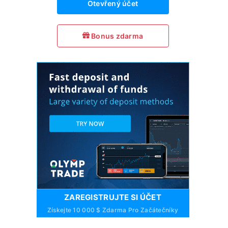
Otevřený účet
Bonus zdarma
ZAREGISTRUJTE SI ÚČET
Získejte 10 000 $ Zdarma Pro Začátečníky