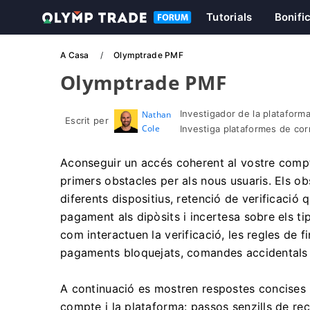
Tutorials
Bonifi
A Casa
Olymptrade PMF
Olymptrade PMF
Investigador de la plataforma
Nathan
Escrit per
Cole
Investiga plataformes de co
Aconseguir un accés coherent al vostre compt
primers obstacles per als nous usuaris. Els obs
diferents dispositius, retenció de verificació 
pagament als dipòsits i incertesa sobre els t
com interactuen la verificació, les regles de 
pagaments bloquejats, comandes accidentals o
A continuació es mostren respostes concises i
compte i la plataforma: passos senzills de r