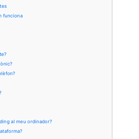
tes
m funciona
te?
rònic?
elèfon?
?
rading al meu ordinador?
plataforma?