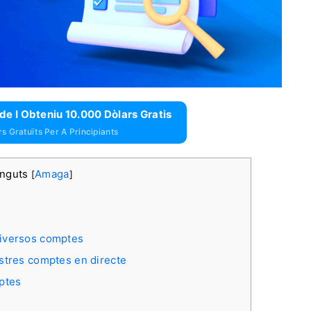
e I Obteniu 10.000 Dòlars Gratis
s Gratuïts Per A Principiants
inguts
Amaga
[
]
diversos comptes
stres comptes en directe
ptes