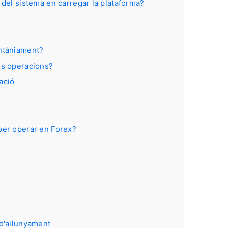
 del sistema en carregar la plataforma?
antàniament?
es operacions?
ació
per operar en Forex?
 d'allunyament