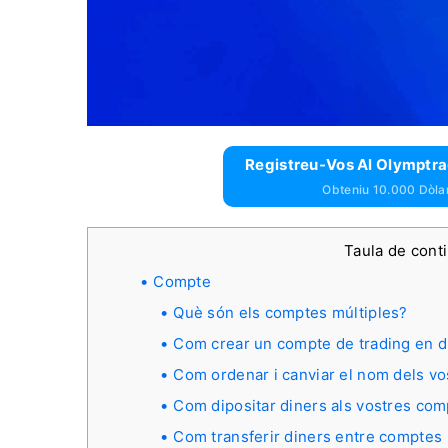
Registreu-Vos Al Olymptrad
Obteniu 10.000 Dòlar
Taula de cont
Compte
Què són els comptes múltiples?
Com crear un compte de trading en 
Com ordenar i canviar el nom dels vo
Com dipositar diners als vostres com
Com transferir diners entre comptes