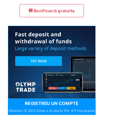
Bonificació gratuïta
REGISTREU UN COMPTE
Obteniu 10.000 Dòlars Gratuïts Per A Principiants