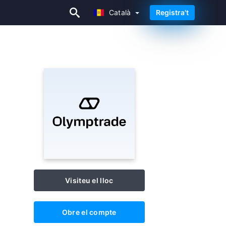
Català
Registra't
Català
Visiteu el lloc
Obre el compte