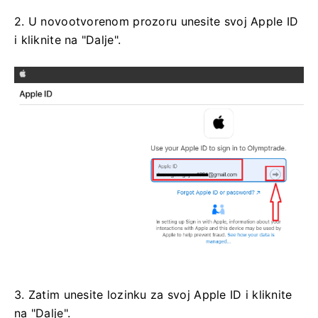
2. U novootvorenom prozoru unesite svoj Apple ID
i kliknite na "Dalje".
3. Zatim unesite lozinku za svoj Apple ID i kliknite
na "Dalje".