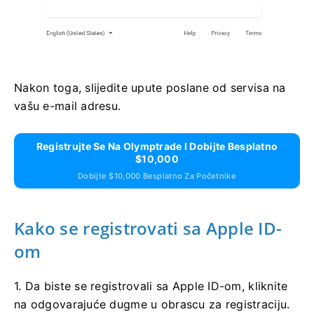
Nakon toga, slijedite upute poslane od servisa na
vašu e-mail adresu.
Registrujte Se Na Olymptrade I Dobijte Besplatno
$10,000
Dobijte $10,000 Besplatno Za Početnike
Kako se registrovati sa Apple ID-
om
1. Da biste se registrovali sa Apple ID-om, kliknite
na odgovarajuće dugme u obrascu za registraciju.