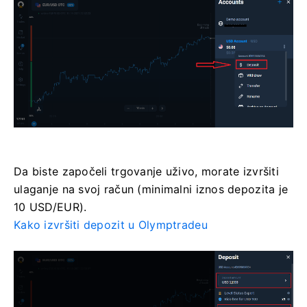
Da biste započeli trgovanje uživo, morate izvršiti
ulaganje na svoj račun (minimalni iznos depozita je
10 USD/EUR).
Kako izvršiti depozit u Olymptradeu