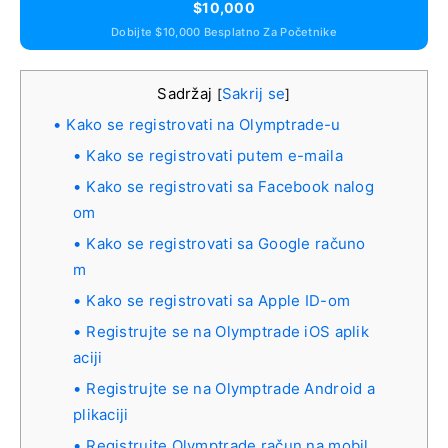
$10,000
Dobijte $10,000 Besplatno Za Početnike
Sadržaj
Sakrij se
[
]
Kako se registrovati na Olymptrade-u
Kako se registrovati putem e-maila
Kako se registrovati sa Facebook nalog
om
Kako se registrovati sa Google računo
m
Kako se registrovati sa Apple ID-om
Registrujte se na Olymptrade iOS aplik
aciji
Registrujte se na Olymptrade Android a
plikaciji
Registrujte Olymptrade račun na mobil