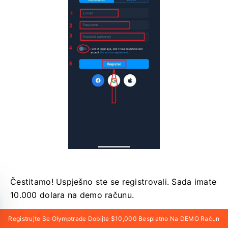
Čestitamo! Uspješno ste se registrovali. Sada imate
10.000 dolara na demo računu.
Registrujte Se Olymptrade Dobijte $10,000 Besplatno Na DEMO Račun