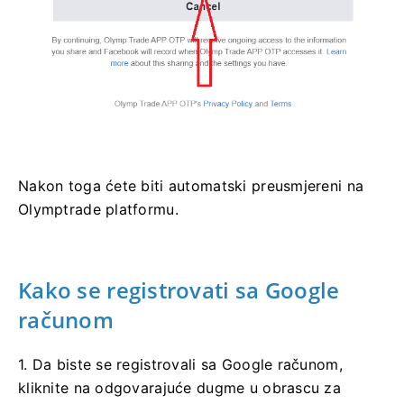
Nakon toga ćete biti automatski preusmjereni na
Olymptrade platformu.
Kako se registrovati sa Google
računom
1. Da biste se registrovali sa Google računom,
kliknite na odgovarajuće dugme u obrascu za