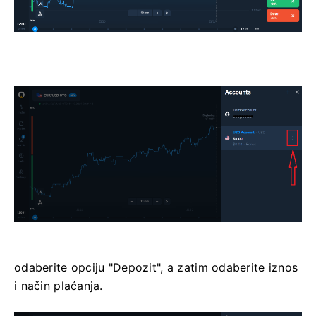
odaberite opciju "Depozit", a zatim odaberite iznos
i način plaćanja.