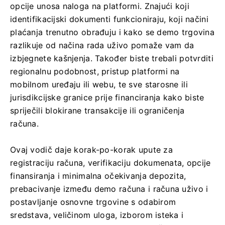
opcije unosa naloga na platformi. Znajući koji
identifikacijski dokumenti funkcioniraju, koji načini
plaćanja trenutno obrađuju i kako se demo trgovina
razlikuje od načina rada uživo pomaže vam da
izbjegnete kašnjenja. Također biste trebali potvrditi
regionalnu podobnost, pristup platformi na
mobilnom uređaju ili webu, te sve starosne ili
jurisdikcijske granice prije financiranja kako biste
spriječili blokirane transakcije ili ograničenja
računa.
Ovaj vodič daje korak-po-korak upute za
registraciju računa, verifikaciju dokumenata, opcije
finansiranja i minimalna očekivanja depozita,
prebacivanje između demo računa i računa uživo i
postavljanje osnovne trgovine s odabirom
sredstava, veličinom uloga, izborom isteka i