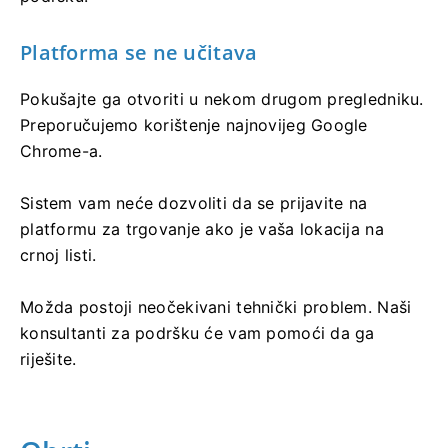
Platforma se ne učitava
Pokušajte ga otvoriti u nekom drugom pregledniku.
Preporučujemo korištenje najnovijeg Google
Chrome-a.
Sistem vam neće dozvoliti da se prijavite na
platformu za trgovanje ako je vaša lokacija na
crnoj listi.
Možda postoji neočekivani tehnički problem. Naši
konsultanti za podršku će vam pomoći da ga
riješite.