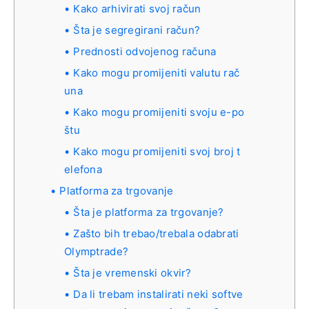
Kako arhivirati svoj račun
Šta je segregirani račun?
Prednosti odvojenog računa
Kako mogu promijeniti valutu rač
una
Kako mogu promijeniti svoju e-po
štu
Kako mogu promijeniti svoj broj t
elefona
Platforma za trgovanje
Šta je platforma za trgovanje?
Zašto bih trebao/trebala odabrati
Olymptrade?
Šta je vremenski okvir?
Da li trebam instalirati neki softve