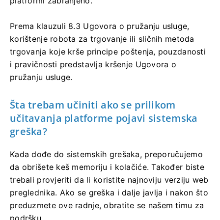
platformi zabranjeno.
Prema klauzuli 8.3 Ugovora o pružanju usluge,
korištenje robota za trgovanje ili sličnih metoda
trgovanja koje krše principe poštenja, pouzdanosti
i pravičnosti predstavlja kršenje Ugovora o
pružanju usluge.
Šta trebam učiniti ako se prilikom
učitavanja platforme pojavi sistemska
greška?
Kada dođe do sistemskih grešaka, preporučujemo
da obrišete keš memoriju i kolačiće. Također biste
trebali provjeriti da li koristite najnoviju verziju web
preglednika. Ako se greška i dalje javlja i nakon što
preduzmete ove radnje, obratite se našem timu za
podršku.