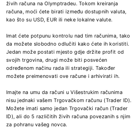
živih računa na Olymptradeu. Tokom kreiranja
računa, moći ćete birati između dostupnih valuta,
kao što su USD, EUR ili neke lokalne valute.
Imat ćete potpunu kontrolu nad tim računima, tako
da možete slobodno odlučiti kako ćete ih koristiti.
Jedan može postati mjesto gdje držite profit od
svojih trgovina, drugi može biti posvećen
određenom načinu rada ili strategiji. Također
možete preimenovati ove račune i arhivirati ih.
Imajte na umu da računi u Višestrukim računima
nisu jednaki vašem Trgovačkom računu (Trader ID).
Možete imati samo jedan Trgovački račun (Trader
ID), ali do 5 različitih živih računa povezanih s njim
za pohranu vašeg novca.