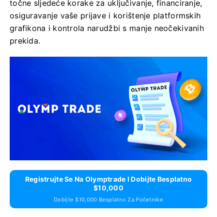
točne sljedeće korake za uključivanje, financiranje,
osiguravanje vaše prijave i korištenje platformskih
grafikona i kontrola narudžbi s manje neočekivanih
prekida.
Registrujte Se Na Olymptrade I Dobijte Besplatno
$10,000
Dobijte $10,000 Besplatno Za Početnike