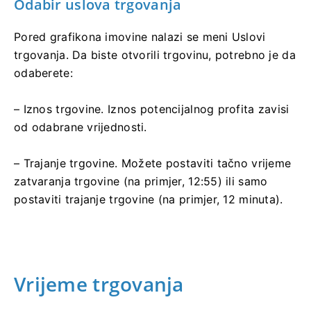
Odabir uslova trgovanja
Pored grafikona imovine nalazi se meni Uslovi
trgovanja. Da biste otvorili trgovinu, potrebno je da
odaberete:
– Iznos trgovine. Iznos potencijalnog profita zavisi
od odabrane vrijednosti.
– Trajanje trgovine. Možete postaviti tačno vrijeme
zatvaranja trgovine (na primjer, 12:55) ili samo
postaviti trajanje trgovine (na primjer, 12 minuta).
Vrijeme trgovanja