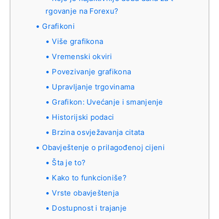
rgovanje na Forexu?
Grafikoni
Više grafikona
Vremenski okviri
Povezivanje grafikona
Upravljanje trgovinama
Grafikon: Uvećanje i smanjenje
Historijski podaci
Brzina osvježavanja citata
Obavještenje o prilagođenoj cijeni
Šta je to?
Kako to funkcioniše?
Vrste obavještenja
Dostupnost i trajanje