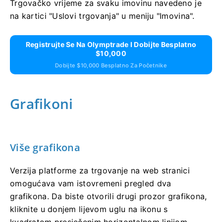
Trgovačko vrijeme za svaku imovinu navedeno je
na kartici "Uslovi trgovanja" u meniju "Imovina".
Registrujte Se Na Olymptrade I Dobijte Besplatno
$10,000
Dobijte $10,000 Besplatno Za Početnike
Grafikoni
Više grafikona
Verzija platforme za trgovanje na web stranici
omogućava vam istovremeni pregled dva
grafikona. Da biste otvorili drugi prozor grafikona,
kliknite u donjem lijevom uglu na ikonu s
kvadratom presječenim horizontalnom linijom.