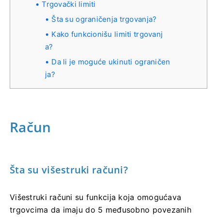
Trgovački limiti
Šta su ograničenja trgovanja?
Kako funkcionišu limiti trgovanj
a?
Da li je moguće ukinuti ograničen
ja?
Račun
Šta su višestruki računi?
Višestruki računi su funkcija koja omogućava
trgovcima da imaju do 5 međusobno povezanih