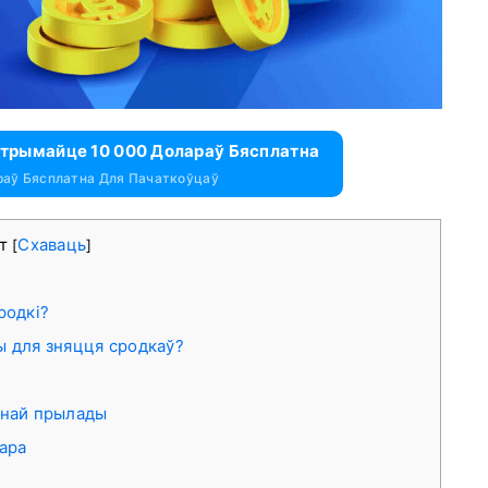
 Атрымайце 10 000 Долараў Бясплатна
раў Бясплатна Для Пачаткоўцаў
ст
Схаваць
[
]
родкі?
ы для зняцця сродкаў?
ьнай прылады
ара