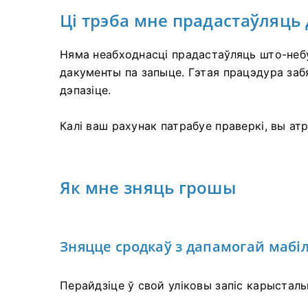
Ці трэба мне прадастаўляць
Няма неабходнасці прадастаўляць што-небуд
дакументы па запыце. Гэтая працэдура за
дэпазіце.
Калі ваш рахунак патрабуе праверкі, вы а
Як мне зняць грошы
Зняцце сродкаў з дапамогай маб
Перайдзіце ў свой уліковы запіс карыстал