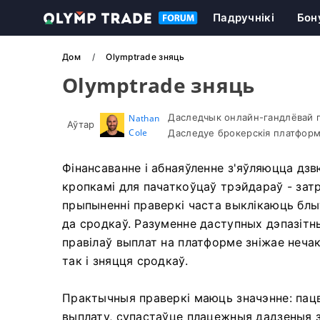
Падручнікі
Бон
Дом
Olymptrade зняць
Olymptrade зняць
Даследчык онлайн-гандлёвай п
Nathan
Аўтар
Cole
Даследуе брокерскія платформ
Фінансаванне і абнаяўленне з'яўляюцца д
кропкамі для пачаткоўцаў трэйдараў - зат
прыпыненні праверкі часта выклікаюць блы
да сродкаў. Разуменне даступных дэпазітны
правілаў выплат на платформе зніжае нечак
так і зняцця сродкаў.
Практычныя праверкі маюць значэнне: пац
выплату, супастаўце плацежныя дадзеныя 