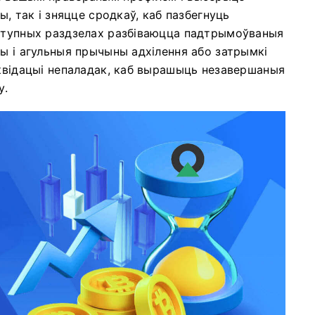
ы, так і зняцце сродкаў, каб пазбегнуць
аступных раздзелах разбіваюцца падтрымоўваныя
ты і агульныя прычыны адхілення або затрымкі
іквідацыі непаладак, каб вырашыць незавершаныя
у.