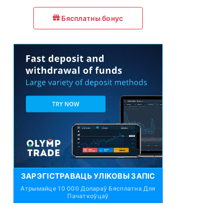
Бясплатны бонус
ЗАРЭГІСТРАВАЦЬ УЛІКОВЫ ЗАПІС
Атрымайце 10 000 Долараў Бясплатна Для
Пачаткоўцаў