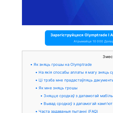
Зарэгіструйцеся Olymptrade І
Атрымайце 10 000 Дола
Зме
Як зняць грошы на Olymptrade
На якія спосабы аплаты я магу зняць с
Ці трэба мне прадастаўляць дакумент
Як мне зняць грошы
Зняцце сродкаў з дапамогай мабіл
Вывад сродкаў з дапамогай камп'ют
Часта задаваныя пытанні (FAQ)