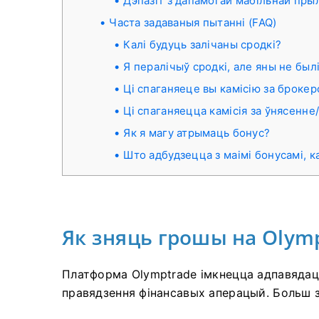
Дэпазіт з дапамогай мабільнай пры
Часта задаваныя пытанні (FAQ)
Калі будуць залічаны сродкі?
Я пералічыў сродкі, але яны не был
Ці спаганяеце вы камісію за брокер
Ці спаганяецца камісія за ўнясенне
Як я магу атрымаць бонус?
Што адбудзецца з маімі бонусамі, к
Як зняць грошы на Olym
Платформа Olymptrade імкнецца адпавядац
правядзення фінансавых аперацый. Больш за