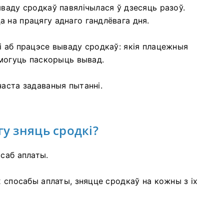
ываду сродкаў павялічылася ў дзесяць разоў.
 на працягу аднаго гандлёвага дня.
і аб працэсе вываду сродкаў: якія плацежныя
 могуць паскорыць вывад.
часта задаваныя пытанні.
гу зняць сродкі?
саб аплаты.
2 спосабы аплаты, зняцце сродкаў на кожны з іх