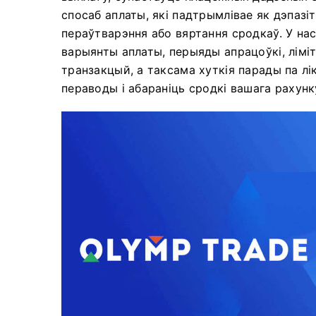
спосаб аплаты, які падтрымлівае як дэпазіт
пераўтварэння або вяртання сродкаў. У н
варыянты аплаты, перыяды апрацоўкі, лімі
транзакцый, а таксама хуткія парады па л
пераводы і абараніць сродкі вашага рахунк