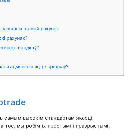
лады
і залічаны на мой рахунак
скі рахунак?
/зняцце сродкаў?
алі я адмяню зняцце сродкаў?
ptrade
ь самым высокім стандартам якасці
 тое, мы робім іх простымі і празрыстымі.