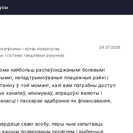
усы
24.07.2026
латформы і аўтар кіраўніцтва
ы і сістэмы гандлёвых рахункаў.
звюма найбольш распаўсюджанымі болевымі
рымкі, непадтрымоўваныя плацежныя рэйкі і
таніну ў той момант, калі вам патрэбны доступ
х каналаў, мінімумаў, апрацоўкі валюты і
анасці і паскарае адабрэнне як фінансавання,
вердзіце сваю асобу, перш чым запытваць
з вашым правераным профілем і выберыце