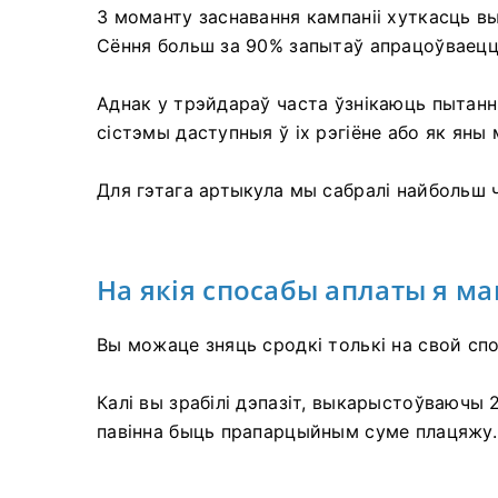
З моманту заснавання кампаніі хуткасць в
Сёння больш за 90% запытаў апрацоўваецца
Аднак у трэйдараў часта ўзнікаюць пытанн
сістэмы даступныя ў іх рэгіёне або як яны
Для гэтага артыкула мы сабралі найбольш 
На якія спосабы аплаты я ма
Вы можаце зняць сродкі толькі на свой спо
Калі вы зрабілі дэпазіт, выкарыстоўваючы 
павінна быць прапарцыйным суме плацяжу.