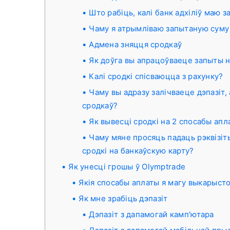
Што рабіць, калі банк адхіліў маю 
Чаму я атрымліваю запытаную суму
Адмена зняцця сродкаў
Як доўга вы апрацоўваеце запыты н
Калі сродкі спісваюцца з рахунку?
Чаму вы адразу залічваеце дэпазіт,
сродкаў?
Як вывесці сродкі на 2 спосабы апл
Чаму мяне просяць падаць рэквізіты
сродкі на банкаўскую карту?
Як унесці грошы ў Olymptrade
Якія спосабы аплаты я магу выкарыст
Як мне зрабіць дэпазіт
Дэпазіт з дапамогай камп'ютара