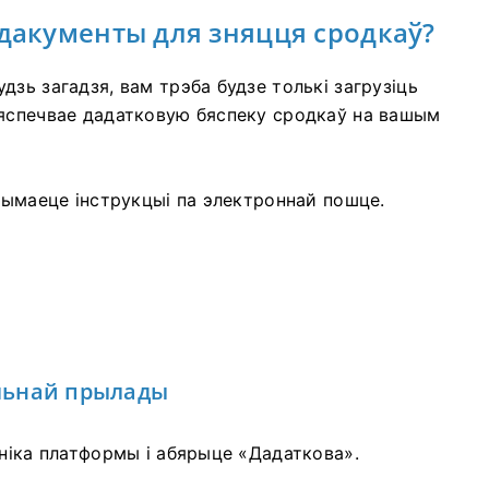
 дакументы для зняцця сродкаў?
зь загадзя, вам трэба будзе толькі загрузіць
бяспечвае дадатковую бяспеку сродкаў на вашым
трымаеце інструкцыі па электроннай пошце.
ільнай прылады
ьніка платформы і абярыце «Дадаткова».