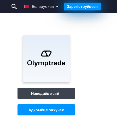
Беларуская
Зарэгіструйцеся
Беларуская
Наведайце сайт
Адкрыйце рахунак