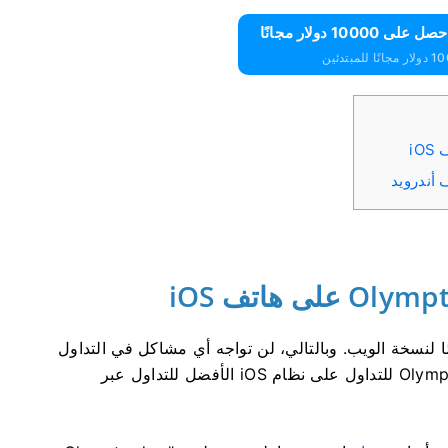
 لنسخة الويب. وبالتالي، لن تواجه أي مشاكل في التداول
أو تحويل الأموال. علاوة على ذلك، يُعتبر تطبيق Olymptrade للتداول على نظام iOS الأفضل للتداول عبر