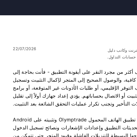
22/07/2026
ترنت وكاتب دليل
سابات التداول.
كثر من مجرد النقر على أيقونة التطبيق - فأنت بحاجة إلى
افية، والوصول الصحيح إلى المتجر لإكمال التثبيت وتسجيل
لتوفر الإقليمي، أو طلبات الأذونات غير المتوقعة، أو برامج
ديمة التي تمنع تطبيق Olymptrade من التثبيت أو الاتصال بحساباتهم. يؤدي إعداد جهازك أولاً إلى تقليل
ت التأخير وتجنب تكرار عمليات التحقق الشائعة بعد التثبيت.
ستجد أدناه خطوات واضحة خاصة بالجهاز لتنزيل تطبيق الهاتف المحمول Olymptrade وتثبيته على Android
ل تحديثات التطبيق وإعدادات الإشعارات ونصائح تسجيل الدخول
حها البسيطة للتنزيلات الفاشلة وقيود المتجر حتى تتمكن من