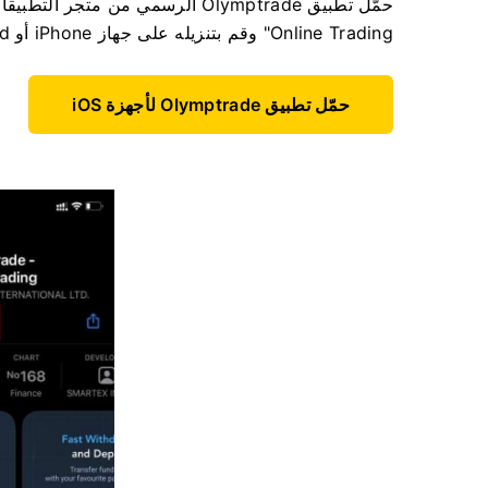
حمّل تطبيق Olymptrade الرسمي من متجر التطبيقات أو انقر
Online Trading" وقم بتنزيله على جهاز iPhone أو iPad.
حمّل تطبيق Olymptrade لأجهزة iOS