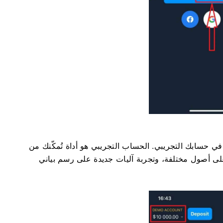
د تم تسجيلك بنجاح. لديك الآن 10,000 دولار في حسابك التجريبي. الحساب التجريبي هو أداة تُمكّنك من
لى أصول مختلفة، وتجربة آليات جديدة على رسم بياني