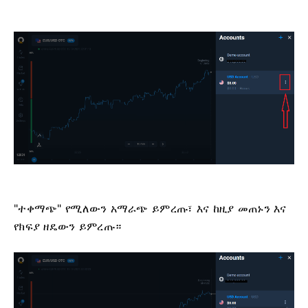
"ተቀማጭ" የሚለውን አማራጭ ይምረጡ፣ እና ከዚያ መጠኑን እና
የክፍያ ዘዴውን ይምረጡ።