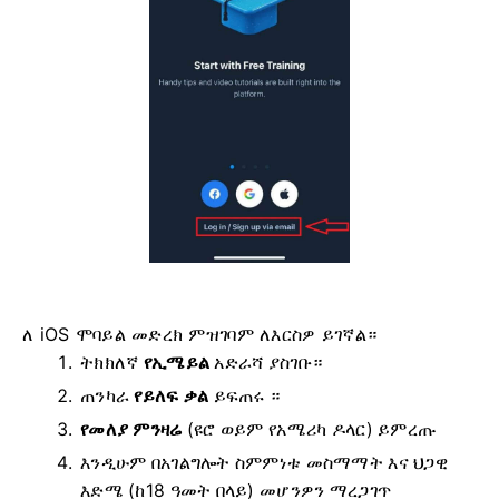
ለ iOS ሞባይል መድረክ ምዝገባም ለእርስዎ ይገኛል።
ትክክለኛ
የኢሜይል
አድራሻ ያስገቡ።
ጠንካራ
የይለፍ ቃል
ይፍጠሩ ።
የመለያ ምንዛሬ
(ዩሮ ወይም የአሜሪካ ዶላር)
ይምረጡ
እንዲሁም በአገልግሎት ስምምነቱ መስማማት እና ህጋዊ
እድሜ (ከ18 ዓመት በላይ) መሆንዎን ማረጋገጥ