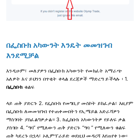
በፌስቡክ አካውንት እንዴት መመዝገብ
እንደሚቻል
እንዲሁም፣ መለያዎን በፌስቡክ አካውንት የመክፈት አማራጭ
አለዎት እና ይህንን በጥቂት ቀላል ደረጃዎች ማድረግ ይችላሉ ፡ 1.
በፌስቡክ
ቁልፍ
ላይ ጠቅ ያድርጉ
2. የፌስቡክ የመግቢያ መስኮት ይከፈታል፣ እዚያም
በፌስቡክ ለመመዝገብ የተጠቀሙበትን የኢሜይል አድራሻዎን
ማስገባት ያስፈልግዎታል።
3. ከፌስቡክ አካውንትዎ የይለፍ ቃል
ያስገቡ
4. “ግባ” የሚለውን ጠቅ ያድርጉ “ግባ
” የሚለውን ቁልፍ
ጠቅ ካደረጉ በኋላ፣ ኦሊምፕራይድ ወደዚህ መዳረሻ እየጠየቀ ነው፡