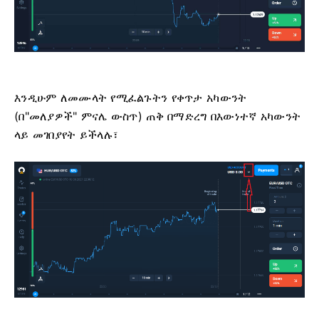
እንዲሁም ለመሙላት የሚፈልጉትን የቀጥታ አካውንት
(በ"መለያዎች" ምናሌ ውስጥ) ጠቅ በማድረግ በእውነተኛ አካውንት
ላይ መገበያየት ይችላሉ፣