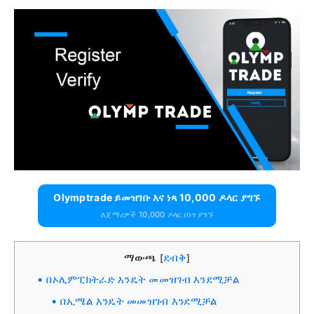
Olymptrade ይመዝገቡ እና ነጻ 10,000 ዶላር ያግኙ
ለጀማሪዎች 10,000 ዶላር በነፃ ያግኙ
ማውጫ
ደብቅ
[
]
በኦሊምፒክትራድ እንዴት መመዝገብ እንደሚቻል
በኢሜል እንዴት መመዝገብ እንደሚቻል