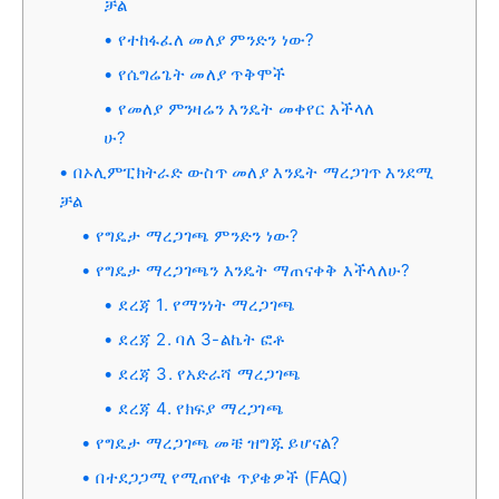
ቻል
የተከፋፈለ መለያ ምንድን ነው?
የሴግሬጌት መለያ ጥቅሞች
የመለያ ምንዛሬን እንዴት መቀየር እችላለ
ሁ?
በኦሊምፒክትራድ ውስጥ መለያ እንዴት ማረጋገጥ እንደሚ
ቻል
የግዴታ ማረጋገጫ ምንድን ነው?
የግዴታ ማረጋገጫን እንዴት ማጠናቀቅ እችላለሁ?
ደረጃ 1. የማንነት ማረጋገጫ
ደረጃ 2. ባለ 3-ልኬት ፎቶ
ደረጃ 3. የአድራሻ ማረጋገጫ
ደረጃ 4. የክፍያ ማረጋገጫ
የግዴታ ማረጋገጫ መቼ ዝግጁ ይሆናል?
በተደጋጋሚ የሚጠየቁ ጥያቄዎች (FAQ)