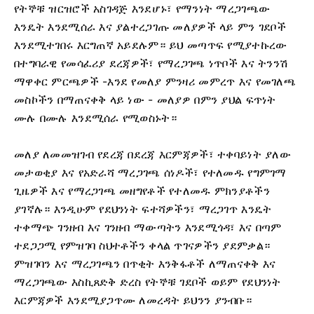
የትኞቹ ዝርዝሮች አስገዳጅ እንደሆኑ፣ የማንነት ማረጋገጫው
እንዴት እንደሚሰራ እና ያልተረጋገጡ መለያዎች ላይ ምን ገደቦች
እንደሚተገበሩ እርግጠኛ አይደሉም። ይህ መጣጥፍ የሚያተኩረው
በተግባራዊ የመሳፈሪያ ደረጃዎች፣ የማረጋገጫ ነጥቦች እና ትንንሽ
ማዋቀር ምርጫዎች -እንደ የመለያ ምንዛሪ መምረጥ እና የመገለጫ
መስኮችን በማጠናቀቅ ላይ ነው - መለያዎ በምን ያህል ፍጥነት
ሙሉ በሙሉ እንደሚሰራ የሚወስኑት።
መለያ ለመመዝገብ የደረጃ በደረጃ እርምጃዎች፣ ተቀባይነት ያለው
መታወቂያ እና የአድራሻ ማረጋገጫ ሰነዶች፣ የተለመዱ የግምገማ
ጊዜዎች እና የማረጋገጫ መዘግየቶች የተለመዱ ምክንያቶችን
ያገኛሉ። እንዲሁም የደህንነት ፍተሻዎችን፣ ማረጋገጥ እንዴት
ተቀማጭ ገንዘብ እና ገንዘብ ማውጣትን እንደሚጎዳ፣ እና በጣም
ተደጋጋሚ የምዝገባ ስህተቶችን ቀላል ጥገናዎችን ያደምቃል።
ምዝገባን እና ማረጋገጫን በጥቂት እንቅፋቶች ለማጠናቀቅ እና
ማረጋገጫው እስኪጸድቅ ድረስ የትኞቹ ገደቦች ወይም የደህንነት
እርምጃዎች እንደሚያጋጥሙ ለመረዳት ይህንን ያንብቡ።