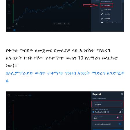
የቀጥታ ግብይት ለመጀመር በመለያዎ ላይ ኢንቨስት ማድረግ
አለብዎት (ዝቅተኛው የተቀማጭ መጠን 10 የአሜሪካ ዶላር/ዩሮ
ነው)።
በኦሊምፕራይድ ውስጥ ተቀማጭ ገንዘብ እንዴት ማድረግ እንደሚቻ
ል