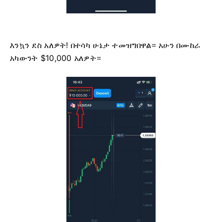
እንኳን ደስ አለዎት! በተሳካ ሁኔታ ተመዝግበዋል። አሁን በሙከራ
አካውንት $10,000 አለዎት።