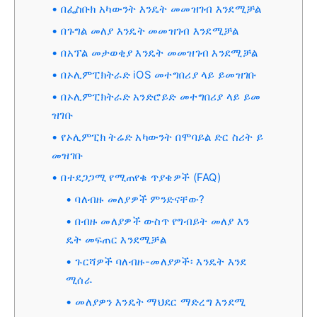
በፌስቡክ አካውንት እንዴት መመዝገብ እንደሚቻል
በጉግል መለያ እንዴት መመዝገብ እንደሚቻል
በአፕል መታወቂያ እንዴት መመዝገብ እንደሚቻል
በኦሊምፒክትራድ iOS መተግበሪያ ላይ ይመዝገቡ
በኦሊምፒክትራድ አንድሮይድ መተግበሪያ ላይ ይመ
ዝገቡ
የኦሊምፒክ ትሬድ አካውንት በሞባይል ድር ስሪት ይ
መዝገቡ
በተደጋጋሚ የሚጠየቁ ጥያቄዎች (FAQ)
ባለብዙ መለያዎች ምንድናቸው?
በብዙ መለያዎች ውስጥ የግብይት መለያ እን
ዴት መፍጠር እንደሚቻል
ጉርሻዎች ባለብዙ-መለያዎች፡ እንዴት እንደ
ሚሰራ
መለያዎን እንዴት ማህደር ማድረግ እንደሚ