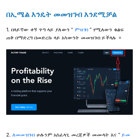
በኢሜል እንዴት መመዝገብ እንደሚቻል
1. በላይኛው ቀኝ ጥግ ላይ ያለውን “
ምዝገባ
” የሚለውን ቁልፍ
ጠቅ በማድረግ በመድረኩ ላይ አካውንት መመዝገብ ይችላሉ ።
2.
ለመመዝገብ
ሁሉንም አስፈላጊ መረጃዎች መሙላት እና “
ይመ