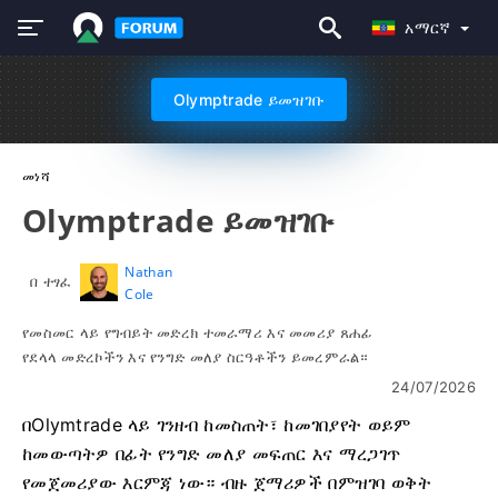
አማርኛ
Olymptrade ይመዝገቡ
መነሻ
Olymptrade ይመዝገቡ
Nathan
በ ተፃፈ
Cole
የመስመር ላይ የግብይት መድረክ ተመራማሪ እና መመሪያ ጸሐፊ
የደላላ መድረኮችን እና የንግድ መለያ ስርዓቶችን ይመረምራል።
24/07/2026
በOlymtrade ላይ ገንዘብ ከመስጠት፣ ከመገበያየት ወይም
ከመውጣትዎ በፊት የንግድ መለያ መፍጠር እና ማረጋገጥ
የመጀመሪያው እርምጃ ነው። ብዙ ጀማሪዎች በምዝገባ ወቅት