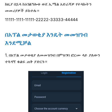
ከዚያ በኋላ ከአገልግሎቱ ወደ ኢሜል አድራሻዎ የተላኩትን
መመሪያዎች ይከተሉ።
11111-1111-11111-22222-33333-44444
በአፕል መታወቂያ እንዴት መመዝገብ
እንደሚቻል
1. በአፕል መታወቂያ ለመመዝገብ በምዝገባ ፎርሙ ላይ ያለውን
ተጓዳኝ ቁልፍ ጠቅ ያድርጉ።