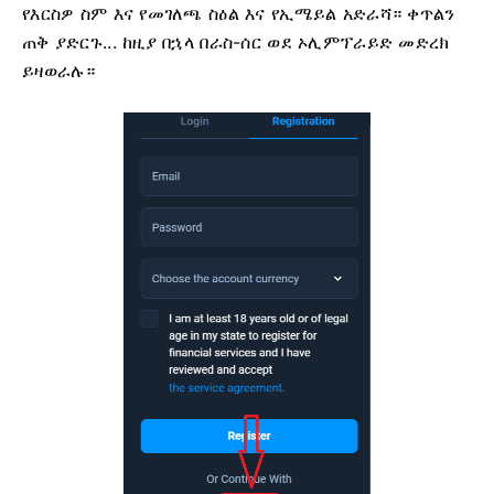
የእርስዎ ስም እና የመገለጫ ስዕል እና የኢሜይል አድራሻ። ቀጥልን
ጠቅ ያድርጉ...
ከዚያ በኋላ በራስ-ሰር ወደ ኦሊምፕራይድ መድረክ
ይዛወራሉ።