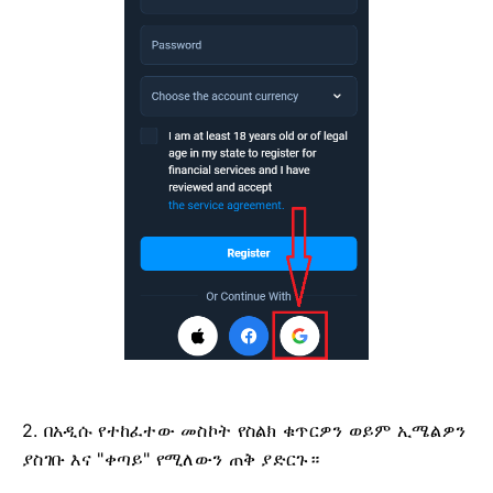
2. በአዲሱ የተከፈተው መስኮት የስልክ ቁጥርዎን ወይም ኢሜልዎን
ያስገቡ እና "ቀጣይ" የሚለውን ጠቅ ያድርጉ።