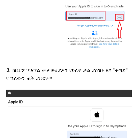
3. ከዚያም የአፕል መታወቂያዎን የይለፍ ቃል ያስገቡ እና "ቀጣይ"
የሚለውን ጠቅ ያድርጉ።