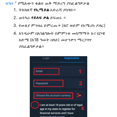
ዝገቡ
” የሚለውን ቁልፍ ጠቅ ማድረግ ያስፈልግዎታል
ትክክለኛ
የኢሜይል
አድራሻ ያስገቡ።
ጠንካራ
የይለፍ ቃል
ይፍጠሩ ።
የመለያ ምንዛሬ ይምረጡ
፦
(ዩሮ ወይም የአሜሪካ ዶላር)
እንዲሁም በአገልግሎት ስምምነቱ መስማማት እና ህጋዊ
እድሜ (ከ18 ዓመት በላይ) መሆንዎን ማረጋገጥ
ያስፈልግዎታል።