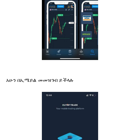
አሁን በኢሜይል መመዝገብ ይችላሉ