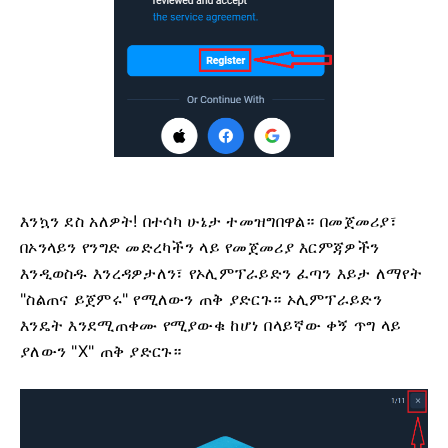
እንኳን ደስ አለዎት! በተሳካ ሁኔታ ተመዝግበዋል። በመጀመሪያ፣
በኦንላይን የንግድ መድረካችን ላይ የመጀመሪያ እርምጃዎችን
እንዲወስዱ እንረዳዎታለን፣ የኦሊምፕራይድን ፈጣን እይታ ለማየት
"ስልጠና ይጀምሩ" የሚለውን ጠቅ ያድርጉ። ኦሊምፕራይድን
እንዴት እንደሚጠቀሙ የሚያውቁ ከሆነ በላይኛው ቀኝ ጥግ ላይ
ያለውን "X" ጠቅ ያድርጉ።