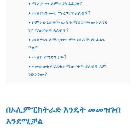
ማረጋገጫ ለምን ያስፈልጋል?
መለያዬን መቼ ማረጋገጥ አለብኝ?
በምን ሁኔታዎች ውስጥ ማረጋገጫውን እንደ
ገና ማጠናቀቅ አለብኝ?
መለያዬን ለማረጋገጥ ምን ሰነዶች ያስፈልጉ
ኛል?
መለያ ምንድን ነው?
የመታወቂያ ሂደቱን ማጠናቀቅ ያለብኝ ለም
ንድን ነው?
በኦሊምፒክትራድ እንዴት መመዝገብ
እንደሚቻል