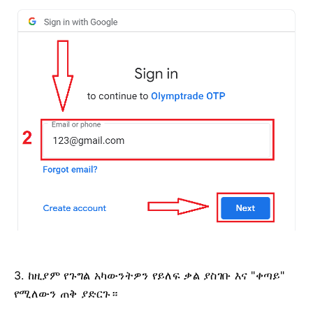
3. ከዚያም የጉግል አካውንትዎን የይለፍ ቃል ያስገቡ እና "ቀጣይ"
የሚለውን ጠቅ ያድርጉ።