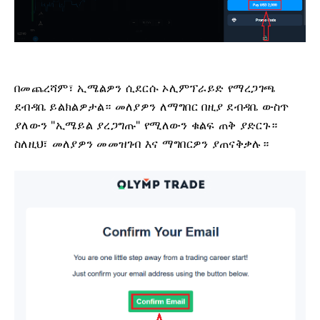
በመጨረሻም፣ ኢሜልዎን ሲደርሱ ኦሊምፕራይድ የማረጋገጫ
ደብዳቤ ይልክልዎታል። መለያዎን ለማግበር በዚያ ደብዳቤ ውስጥ
ያለውን "ኢሜይል ያረጋግጡ" የሚለውን ቁልፍ ጠቅ ያድርጉ።
ስለዚህ፣ መለያዎን መመዝገብ እና ማግበርዎን ያጠናቅቃሉ።