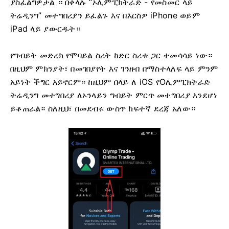
ያስፈልግዎታል
። በቀላሉ “ኦሊምፒክትራድ - የመስመር ላይ
ትሬዲንግ” መተግበሪያን ይፈልጉ እና በእርስዎ iPhone ወይም
iPad ላይ ያውርዱት።
የግብይት መድረክ የሞባይል ስሪት ከድር ስሪቱ ጋር ተመሳሳይ ነው።
በዚህም ምክንያት፣ በመገበያየት እና ገንዘብ በማስተላለፍ ላይ ምንም
አይነት ችግር አይኖርም። ከዚህም በላይ ለ iOS የOሊምፒክትራድ
ትሬዲንግ መተግበሪያ ለኦንላይን ግብይት ምርጥ መተግበሪያ እንደሆነ
ይቆጠራል። ስለዚህ፣ በመደብሩ ውስጥ ከፍተኛ ደረጃ አለው።