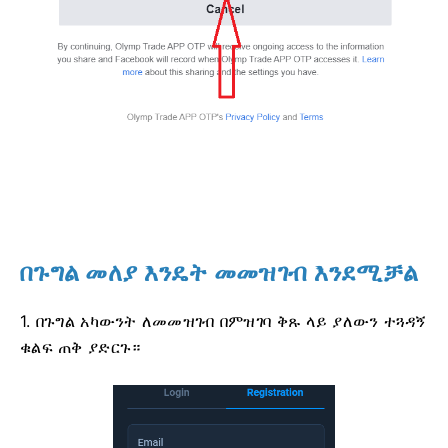
በጉግል መለያ እንዴት መመዝገብ እንደሚቻል
1. በጉግል አካውንት ለመመዝገብ በምዝገባ ቅጹ ላይ ያለውን ተጓዳኝ
ቁልፍ ጠቅ ያድርጉ።