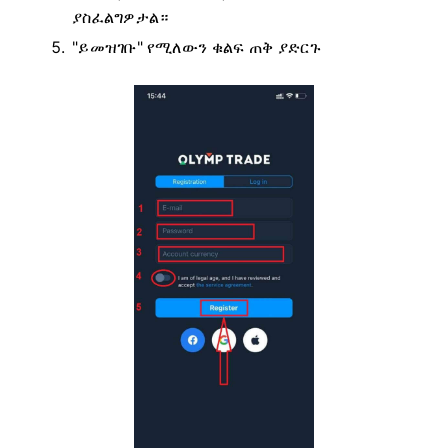
ያስፈልግዎታል።
"ይመዝገቡ" የሚለውን ቁልፍ ጠቅ ያድርጉ