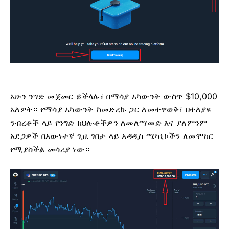
አሁን ንግድ መጀመር ይችላሉ፣ በማሳያ አካውንት ውስጥ $10,000
አለዎት። የማሳያ አካውንት ከመድረኩ ጋር ለመተዋወቅ፣ በተለያዩ
ንብረቶች ላይ የንግድ ክህሎቶችዎን ለመለማመድ እና ያለምንም
አደጋዎች በእውነተኛ ጊዜ ገበታ ላይ አዳዲስ ሜካኒኮችን ለመሞከር
የሚያስችል መሳሪያ ነው።