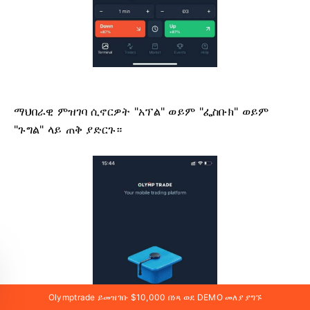
ማህበራዊ ምዝገባ ሲኖርዎት "አፕል" ወይም "ፌስቡክ" ወይም
"ጉግል" ላይ ጠቅ ያድርጉ።
Olymptrade ይመዝገቡ $10,000 በነጻ ወደ DEMO መለያ ያግኙ