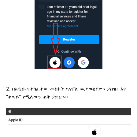
2. በአዲሱ የተከፈተው መስኮት የአፕል መታወቂያዎን ያስገቡ እና
"ቀጣይ" የሚለውን ጠቅ ያድርጉ።