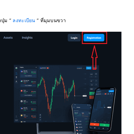
ปุ่ม “
ลงทะเบียน
” ที่มุมบนขวา