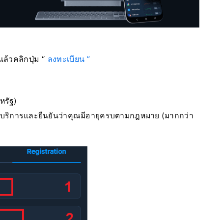
แล้วคลิก
ปุ่ม “
ลงทะเบียน ”
หรัฐ)
้บริการและยืนยันว่าคุณมีอายุครบตามกฎหมาย (มากกว่า