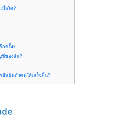
มื่อใด?
ีกครั้ง?
ญชีของฉัน?
ยืนยันตัวตนให้เสร็จสิ้น?
ade