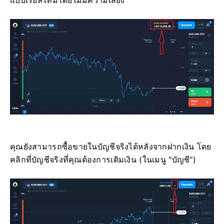
แบบเรียลไทม์โดยไม่มีความเสี่ยง
คุณยังสามารถซื้อขายในบัญชีจริงได้หลังจากฝากเงิน โดย
คลิกที่บัญชีจริงที่คุณต้องการเติมเงิน (ในเมนู "บัญชี")