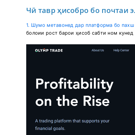
Чӣ тавр ҳисобро бо почтаи 
1. Шумо метавонед дар платформа бо пахш
болоии рост
барои ҳисоб сабти ном кунед 