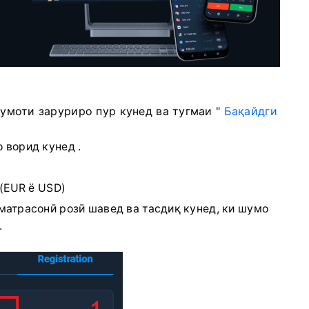
моти заруриро пур кунед ва тугмаи "
Бақайдги
 ворид кунед
.
(EUR ё USD)
матрасонӣ розӣ шавед ва тасдиқ кунед, ки шумо
.