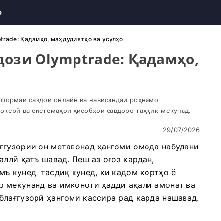
о
trade: Қадамҳо, маҳдудиятҳо ва усулҳо
дози Olymptrade: Қадамҳо,
тформаи савдои онлайн ва нависандаи роҳнамо
окерӣ ва системаҳои ҳисобҳои савдоро таҳқиқ мекунад.
29/07/2026
ғгузории он метавонад ҳангоми омода набудани
аллӣ қатъ шавад. Пеш аз оғоз кардан,
ъ кунед, тасдиқ кунед, ки кадом кортҳо ё
 мекунанд ва имконоти ҳадди ақали амонат ва
блағгузорӣ ҳангоми кассира рад карда нашавад.