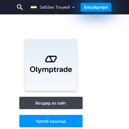
Забо́ни Тоҷикӣ́
Бақайдгирӣ
Забо́ни Тоҷикӣ́
Боздид аз сайт
Ҳисоб кушоед