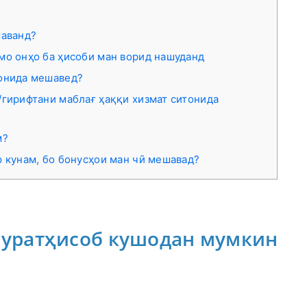
шаванд?
мо онҳо ба ҳисоби ман ворид нашуданд
тонида мешавед?
/гирифтани маблағ ҳаққи хизмат ситонида
м?
 кунам, бо бонусҳои ман чӣ мешавад?
 суратҳисоб кушодан мумкин