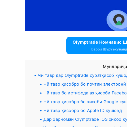
Olymptrade Номнавис Ш
Барои Шурӯъкунанд
Мундариҷ
Чӣ тавр дар Olymptrade суратҳисоб кушо
Чӣ тавр ҳисобро бо почтаи электронӣ
Чӣ тавр бо истифода аз ҳисоби Faceb
Чӣ тавр ҳисобро бо ҳисоби Google ку
Чӣ тавр ҳисобро бо Apple ID кушоед
Дар барномаи Olymptrade iOS ҳисоб к