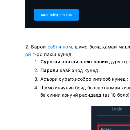
2. Барои
сабти ном,
шумо бояд ҳамаи маълу
рӣ
"-ро пахш кунед.
Суроғаи почтаи электронии
дурустро
Пароли
қавӣ эҷод кунед
.
Асъори суратҳисобро интихоб кунед
:
Шумо инчунин бояд бо шартномаи хиз
ба синни қонунӣ расидаед (аз 18 боло)