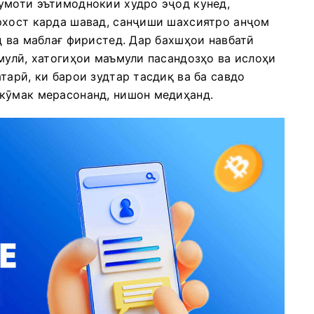
умоти эътимоднокии худро эҷод кунед,
рхост карда шавад, санҷиши шахсиятро анҷом
д ва маблағ фиристед. Дар бахшҳои навбатӣ
мулӣ, хатогиҳои маъмули пасандозҳо ва ислоҳи
тарӣ, ки барои зудтар тасдиқ ва ба савдо
кӯмак мерасонанд, нишон медиҳанд.