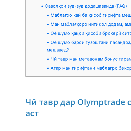
Саволҳои зуд-зуд додашаванда (FAQ)
Маблағҳо кай ба ҳисоб гирифта ме
Ман маблағҳоро интиқол додам, ам
Оё шумо ҳаққи ҳисоби брокерӣ си
Оё шумо барои гузоштани пасандоз
мешавед?
Чӣ тавр ман метавонам бонус гира
Агар ман гирифтани маблағро бекор
Чӣ тавр дар Olymptrade
аст