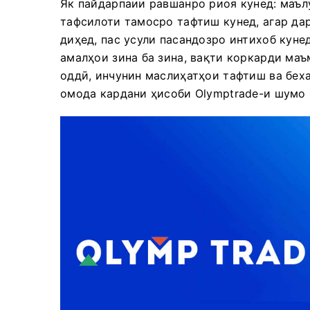
Як пайдарпаии равшанро риоя кунед: маъл
тафсилоти тамосро тафтиш кунед, агар да
диҳед, пас усули пасандозро интихоб куне
амалҳои зина ба зина, вақти коркарди маъ
оддӣ, инчунин маслиҳатҳои тафтиш ва беха
омода кардани ҳисоби Olymptrade-и шумо 