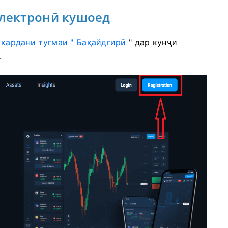
электронӣ кушоед
 кардани тугмаи " Бақайдгирӣ
" дар кунҷи
.