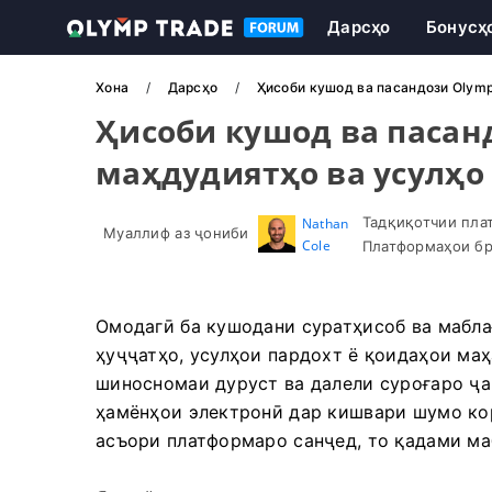
Дарсҳо
Бонусҳ
Хона
Дарсҳо
Ҳисоби кушод ва пасандози Olymp
Ҳисоби кушод ва пасан
маҳдудиятҳо ва усулҳо
Тадқиқотчии пла
Nathan
Муаллиф аз ҷониби
Cole
Платформаҳои бр
Омодагӣ ба кушодани суратҳисоб ва мабла
ҳуҷҷатҳо, усулҳои пардохт ё қоидаҳои маҳ
шиносномаи дуруст ва далели суроғаро ҷам
ҳамёнҳои электронӣ дар кишвари шумо кор
асъори платформаро санҷед, то қадами ма