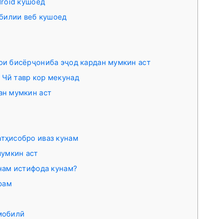
roid кушоед
обилии веб кушоед
ои бисёрҷониба эҷод кардан мумкин аст
 Чӣ тавр кор мекунад
ан мумкин аст
атҳисобро иваз кунам
мумкин аст
нам истифода кунам?
рам
 мобилӣ