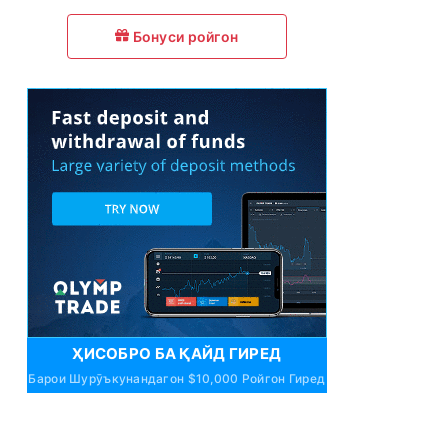
Бонуси ройгон
ҲИСОБРО БА ҚАЙД ГИРЕД
Барои Шурӯъкунандагон $10,000 Ройгон Гиред