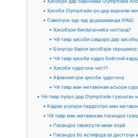
Ҳисобро дар барномаи Olymptrade And
Ҳисоби Olymptrade-ро дар версияи м
Саволҳои зуд-зуд додашаванда (FAQ)
Ҳисобҳои бисёрҷониба чистанд?
Чӣ тавр ҳисоби савдоро дар ҳисобҳ
Бонусҳо барои ҳисобҳои сершумор:
Чӣ тавр ҳисоби худро бойгонӣ кард
Ҳисоби ҷудогона чист?
Афзалиятҳои ҳисоби ҷудогона
Чӣ тавр ман метавонам асъори сур
Чӣ тавр пулро дар Olymptrade гузоштан 
Кадом усулҳои пардохтро ман метаво
Чӣ тавр ман метавонам пасандоз гузо
Пасандоз тавассути мизи корӣ
Пасандоз бо истифода аз дастгоҳи