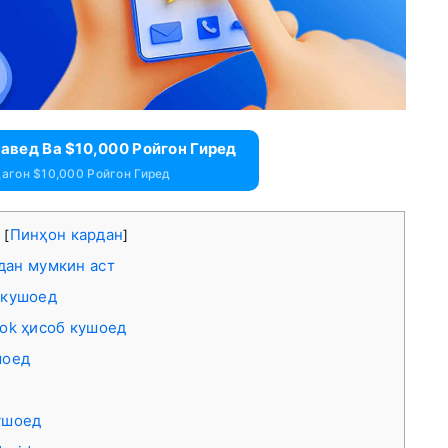
авед Ва $10,000 Ройгон Гиред
агон $10,000 Ройгон Гиред
а
Пинҳон кардан
[
]
дан мумкин аст
 кушоед
ook ҳисоб кушоед
шоед
ушоед