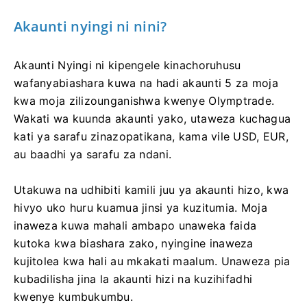
Akaunti nyingi ni nini?
Akaunti Nyingi ni kipengele kinachoruhusu
wafanyabiashara kuwa na hadi akaunti 5 za moja
kwa moja zilizounganishwa kwenye Olymptrade.
Wakati wa kuunda akaunti yako, utaweza kuchagua
kati ya sarafu zinazopatikana, kama vile USD, EUR,
au baadhi ya sarafu za ndani.
Utakuwa na udhibiti kamili juu ya akaunti hizo, kwa
hivyo uko huru kuamua jinsi ya kuzitumia. Moja
inaweza kuwa mahali ambapo unaweka faida
kutoka kwa biashara zako, nyingine inaweza
kujitolea kwa hali au mkakati maalum. Unaweza pia
kubadilisha jina la akaunti hizi na kuzihifadhi
kwenye kumbukumbu.