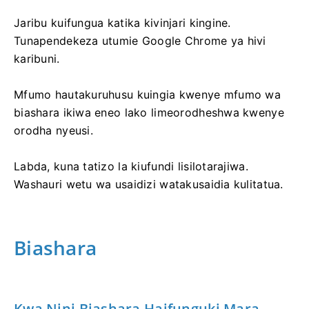
Jaribu kuifungua katika kivinjari kingine.
Tunapendekeza utumie Google Chrome ya hivi
karibuni.
Mfumo hautakuruhusu kuingia kwenye mfumo wa
biashara ikiwa eneo lako limeorodheshwa kwenye
orodha nyeusi.
Labda, kuna tatizo la kiufundi lisilotarajiwa.
Washauri wetu wa usaidizi watakusaidia kulitatua.
Biashara
Kwa Nini Biashara Haifunguki Mara