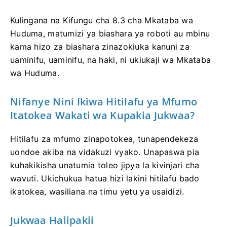
Kulingana na Kifungu cha 8.3 cha Mkataba wa
Huduma, matumizi ya biashara ya roboti au mbinu
kama hizo za biashara zinazokiuka kanuni za
uaminifu, uaminifu, na haki, ni ukiukaji wa Mkataba
wa Huduma.
Nifanye Nini Ikiwa Hitilafu ya Mfumo
Itatokea Wakati wa Kupakia Jukwaa?
Hitilafu za mfumo zinapotokea, tunapendekeza
uondoe akiba na vidakuzi vyako. Unapaswa pia
kuhakikisha unatumia toleo jipya la kivinjari cha
wavuti. Ukichukua hatua hizi lakini hitilafu bado
ikatokea, wasiliana na timu yetu ya usaidizi.
Jukwaa Halipakii