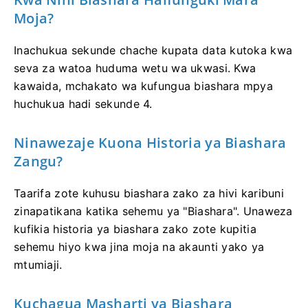
Moja?
Inachukua sekunde chache kupata data kutoka kwa
seva za watoa huduma wetu wa ukwasi. Kwa
kawaida, mchakato wa kufungua biashara mpya
huchukua hadi sekunde 4.
Ninawezaje Kuona Historia ya Biashara
Zangu?
Taarifa zote kuhusu biashara zako za hivi karibuni
zinapatikana katika sehemu ya "Biashara". Unaweza
kufikia historia ya biashara zako zote kupitia
sehemu hiyo kwa jina moja na akaunti yako ya
mtumiaji.
Kuchagua Masharti ya Biashara