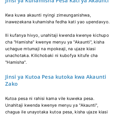
Jinsi ya Kuhamisha Pesa Kati ya Akaunti
Kwa kuwa akaunti nyingi zimeunganishwa,
inawezekana kuhamisha fedha kati yao upendavyo.
Ili kufanya hivyo, unahitaji kwenda kwenye kichupo
cha "Hamisha" kwenye menyu ya "Akaunti", kisha
uchague mtumaji na mpokeaji, na ujaze kiasi
unachotaka. Kilichobaki ni kubofya kitufe cha
"Hamisha".
Jinsi ya Kutoa Pesa kutoka kwa Akaunti
Zako
Kutoa pesa ni rahisi kama vile kuweka pesa.
Unahitaji kwenda kwenye menyu ya "Akaunti",
chagua ile unayotaka kutoa pesa, kisha ujaze kiasi