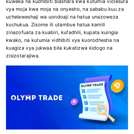
kuweka na kudhibiti biashara kwa kutumia violesura
vya moja kwa moja na onyesho, na sababu kuu za
ucheleweshaji wa uondoaji na hatua unazoweza
kuchukua. Zisome ili utambue hatua kamili
zinazofuata za kuabiri, kufadhili, kupata kuingia
kwako, na kutumia vidhibiti vya kuorodhesha na
kuagiza vya jukwaa bila kukatizwa kidogo na
zisizotarajiwa.