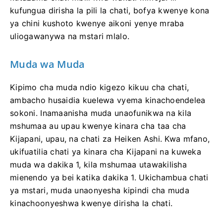
kufungua dirisha la pili la chati, bofya kwenye kona
ya chini kushoto kwenye aikoni yenye mraba
uliogawanywa na mstari mlalo.
Muda wa Muda
Kipimo cha muda ndio kigezo kikuu cha chati,
ambacho husaidia kuelewa vyema kinachoendelea
sokoni. Inamaanisha muda unaofunikwa na kila
mshumaa au upau kwenye kinara cha taa cha
Kijapani, upau, na chati za Heiken Ashi. Kwa mfano,
ukifuatilia chati ya kinara cha Kijapani na kuweka
muda wa dakika 1, kila mshumaa utawakilisha
mienendo ya bei katika dakika 1. Ukichambua chati
ya mstari, muda unaonyesha kipindi cha muda
kinachoonyeshwa kwenye dirisha la chati.