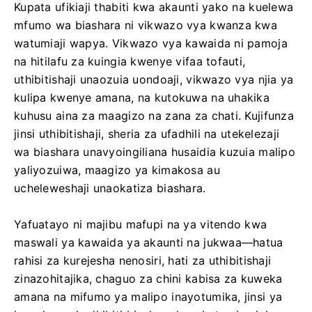
Kupata ufikiaji thabiti kwa akaunti yako na kuelewa
mfumo wa biashara ni vikwazo vya kwanza kwa
watumiaji wapya. Vikwazo vya kawaida ni pamoja
na hitilafu za kuingia kwenye vifaa tofauti,
uthibitishaji unaozuia uondoaji, vikwazo vya njia ya
kulipa kwenye amana, na kutokuwa na uhakika
kuhusu aina za maagizo na zana za chati. Kujifunza
jinsi uthibitishaji, sheria za ufadhili na utekelezaji
wa biashara unavyoingiliana husaidia kuzuia malipo
yaliyozuiwa, maagizo ya kimakosa au
ucheleweshaji unaokatiza biashara.
Yafuatayo ni majibu mafupi na ya vitendo kwa
maswali ya kawaida ya akaunti na jukwaa—hatua
rahisi za kurejesha nenosiri, hati za uthibitishaji
zinazohitajika, chaguo za chini kabisa za kuweka
amana na mifumo ya malipo inayotumika, jinsi ya