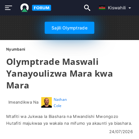
Kiswahili
Sajili Olymptrade
Nyumbani
Olymptrade Maswali
Yanayoulizwa Mara kwa
Mara
Nathan
Imeandikwa Na
Cole
Mtafiti wa Jukwaa la Biashara na Mwandishi Mwongozo
Hutafiti majukwaa ya wakala na mifumo ya akaunti ya biashara.
24/07/2026