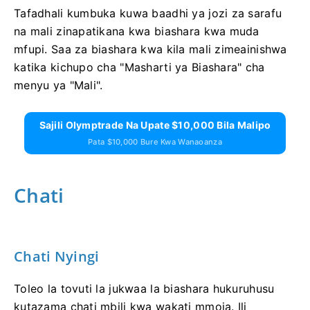
Tafadhali kumbuka kuwa baadhi ya jozi za sarafu
na mali zinapatikana kwa biashara kwa muda
mfupi. Saa za biashara kwa kila mali zimeainishwa
katika kichupo cha "Masharti ya Biashara" cha
menyu ya "Mali".
Sajili Olymptrade Na Upate $10,000 Bila Malipo
Pata $10,000 Bure Kwa Wanaoanza
Chati
Chati Nyingi
Toleo la tovuti la jukwaa la biashara hukuruhusu
kutazama chati mbili kwa wakati mmoja. Ili