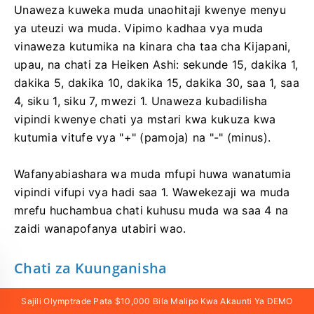
Unaweza kuweka muda unaohitaji kwenye menyu
ya uteuzi wa muda. Vipimo kadhaa vya muda
vinaweza kutumika na kinara cha taa cha Kijapani,
upau, na chati za Heiken Ashi: sekunde 15, dakika 1,
dakika 5, dakika 10, dakika 15, dakika 30, saa 1, saa
4, siku 1, siku 7, mwezi 1. Unaweza kubadilisha
vipindi kwenye chati ya mstari kwa kukuza kwa
kutumia vitufe vya "+" (pamoja) na "-" (minus).
Wafanyabiashara wa muda mfupi huwa wanatumia
vipindi vifupi vya hadi saa 1. Wawekezaji wa muda
mrefu huchambua chati kuhusu muda wa saa 4 na
zaidi wanapofanya utabiri wao.
Chati za Kuunganisha
Madirisha yanaweza kuonyesha chati tofauti za
Sajili Olymptrade Pata $10,000 Bila Malipo Kwa Akaunti Ya DEMO