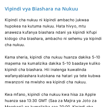
Vipindi vya Biashara na Nukuu
Kipindi cha nukuu ni kipindi ambacho jukwaa
hupokea na kutuma nukuu. Hata hivyo, mtu
anaweza kufanya biashara ndani ya kipindi kifupi
kidogo cha biashara, ambacho ni sehemu ya kipindi
cha nukuu.
Kama sheria, kipindi cha nukuu huanza dakika 5-10
mapema na kumalizika dakika 5-10 baadaye kuliko
kipindi cha biashara. Hii inalenga kuwalinda
wafanyabiashara kutokana na hatari ya tete kubwa
mwanzoni na mwisho wa kipindi cha nukuu.
Kwa mfano, kipindi cha nukuu kwa hisa za Apple
huanza saa 13:30 GMT (Saa za Majira ya Joto za
Marekani) na kumalizika saa 20:00. Kipindi cha