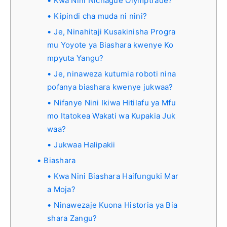
Kwa Nini Nichague Olymptrade?
Kipindi cha muda ni nini?
Je, Ninahitaji Kusakinisha Progra
mu Yoyote ya Biashara kwenye Ko
mpyuta Yangu?
Je, ninaweza kutumia roboti nina
pofanya biashara kwenye jukwaa?
Nifanye Nini Ikiwa Hitilafu ya Mfu
mo Itatokea Wakati wa Kupakia Juk
waa?
Jukwaa Halipakii
Biashara
Kwa Nini Biashara Haifunguki Mar
a Moja?
Ninawezaje Kuona Historia ya Bia
shara Zangu?