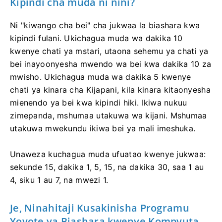
Kipindi cha muda ni nini?
Ni "kiwango cha bei" cha jukwaa la biashara kwa
kipindi fulani. Ukichagua muda wa dakika 10
kwenye chati ya mstari, utaona sehemu ya chati ya
bei inayoonyesha mwendo wa bei kwa dakika 10 za
mwisho. Ukichagua muda wa dakika 5 kwenye
chati ya kinara cha Kijapani, kila kinara kitaonyesha
mienendo ya bei kwa kipindi hiki. Ikiwa nukuu
zimepanda, mshumaa utakuwa wa kijani. Mshumaa
utakuwa mwekundu ikiwa bei ya mali imeshuka.
Unaweza kuchagua muda ufuatao kwenye jukwaa:
sekunde 15, dakika 1, 5, 15, na dakika 30, saa 1 au
4, siku 1 au 7, na mwezi 1.
Je, Ninahitaji Kusakinisha Programu
Yoyote ya Biashara kwenye Kompyuta