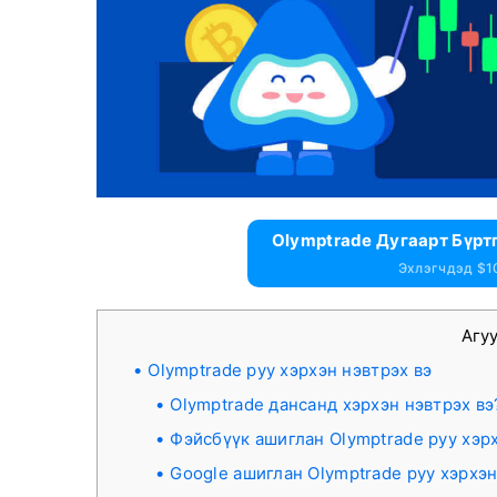
Olymptrade Дугаарт Бүрт
Эхлэгчдэд $1
Агу
Olymptrade руу хэрхэн нэвтрэх вэ
Olymptrade дансанд хэрхэн нэвтрэх вэ
Фэйсбүүк ашиглан Olymptrade руу хэрх
Google ашиглан Olymptrade руу хэрхэн