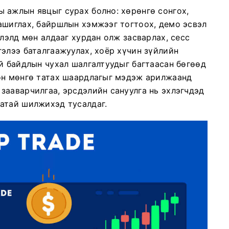
 ажлын явцыг сурах болно: хөрөнгө сонгох,
ашиглах, байршлын хэмжээг тогтоох, демо эсвэл
тлэлд мөн алдааг хурдан олж засварлах, сесс
элээ баталгаажуулах, хоёр хүчин зүйлийн
й байдлын чухал шалгалтуудыг багтаасан бөгөөд
он мөнгө татах шаардлагыг мэдэж арилжаанд
зааварчилгаа, эрсдэлийн сануулга нь эхлэгчдэд
атай шилжихэд тусалдаг.