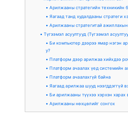
Арилжааны стратегийн техникийн 
Яагаад танд худалдааны стратеги х
Арилжааны стратегитай ажиллахын 
Түгээмэл асуултууд (Түгээмэл асуулту
Би компьютер дээрээ ямар нэгэн а
у?
Платформ дээр арилжаа хийхдээ ро
Платформ ачаалах үед системийн ал
Платформ ачаалахгүй байна
Яагаад арилжаа шууд нээгддэггүй в
Би арилжааны түүхээ хэрхэн харах 
Арилжааны нөхцөлийг сонгох