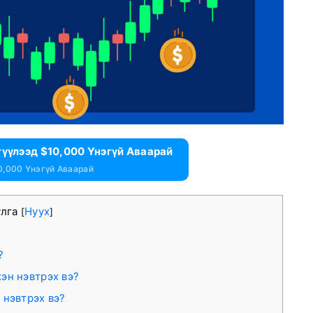
гүүлээд $10,000 Үнэгүй Аваарай
0,000 Үнэгүй Аваарай
улга
Нуух
[
]
?
эн нэвтрэх вэ?
 нэвтрэх вэ?