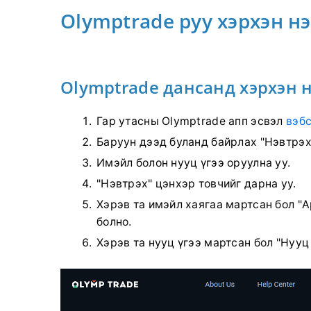
Olymptrade руу хэрхэн нэ
Olymptrade дансанд хэрхэн н
Гар утасны Olymptrade апп эсвэл
вэбс
Баруун дээд буланд байрлах "Нэвтрэх
Имэйл болон нууц үгээ оруулна уу.
"Нэвтрэх" цэнхэр товчийг дарна уу.
Хэрэв та имэйл хаягаа мартсан бол "A
болно.
Хэрэв та нууц үгээ мартсан бол "Нууц