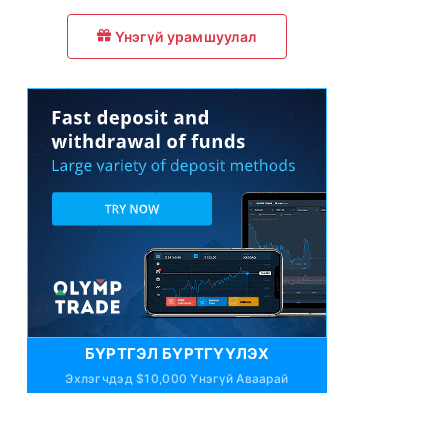
Үнэгүй урамшуулал
БҮРТГЭЛ БҮРТГҮҮЛЭХ
Эхлэгчдэд $10,000 Үнэгүй Аваарай