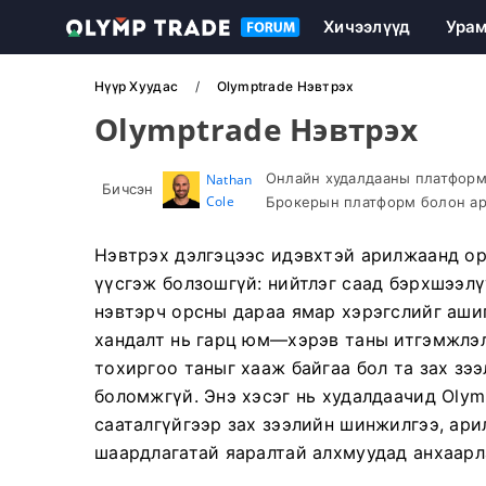
Хичээлүүд
Ура
Нүүр Хуудас
Olymptrade Нэвтрэх
Olymptrade Нэвтрэх
Онлайн худалдааны платформ 
Nathan
Бичсэн
Cole
Брокерын платформ болон ар
Нэвтрэх дэлгэцээс идэвхтэй арилжаанд ор
үүсгэж болзошгүй: нийтлэг саад бэрхшээлү
нэвтэрч орсны дараа ямар хэрэгслийг ашиг
хандалт нь гарц юм—хэрэв таны итгэмжлэл
тохиргоо таныг хааж байгаа бол та зах зэ
боломжгүй. Энэ хэсэг нь худалдаачид Olym
сааталгүйгээр зах зээлийн шинжилгээ, ар
шаардлагатай яаралтай алхмуудад анхаарл