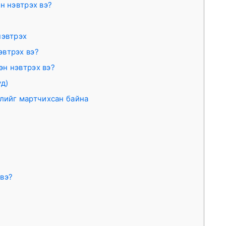
н нэвтрэх вэ?
нэвтрэх
эвтрэх вэ?
эн нэвтрэх вэ?
уд)
йлийг мартчихсан байна
 вэ?