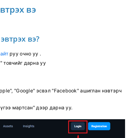
втрэх вэ
эвтрэх вэ?
айт
руу очно уу .
" товчийг дарна уу
pple", "Google" эсвэл "Facebook" ашиглан нэвтэрч
 үгээ мартсан" дээр дарна уу.