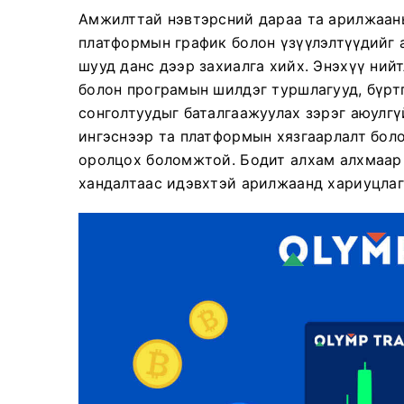
Амжилттай нэвтэрсний дараа та арилжааны
платформын график болон үзүүлэлтүүдийг 
шууд данс дээр захиалга хийх. Энэхүү ний
болон програмын шилдэг туршлагууд, бүртг
сонголтуудыг баталгаажуулах зэрэг аюулгү
ингэснээр та платформын хязгаарлалт бол
оролцох боломжтой. Бодит алхам алхмаар 
хандалтаас идэвхтэй арилжаанд хариуцлаг