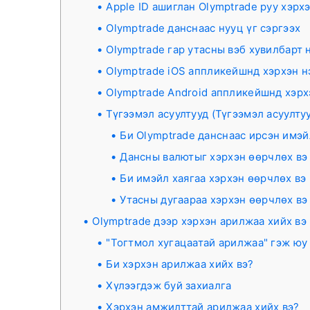
Apple ID ашиглан Olymptrade руу хэрхэ
Olymptrade данснаас нууц үг сэргээх
Olymptrade гар утасны вэб хувилбарт 
Olymptrade iOS аппликейшнд хэрхэн н
Olymptrade Android аппликейшнд хэрх
Түгээмэл асуултууд (Түгээмэл асуулту
Би Olymptrade данснаас ирсэн имэ
Дансны валютыг хэрхэн өөрчлөх вэ
Би имэйл хаягаа хэрхэн өөрчлөх вэ
Утасны дугаараа хэрхэн өөрчлөх вэ
Olymptrade дээр хэрхэн арилжаа хийх вэ
"Тогтмол хугацаатай арилжаа" гэж юу
Би хэрхэн арилжаа хийх вэ?
Хүлээгдэж буй захиалга
Хэрхэн амжилттай арилжаа хийх вэ?