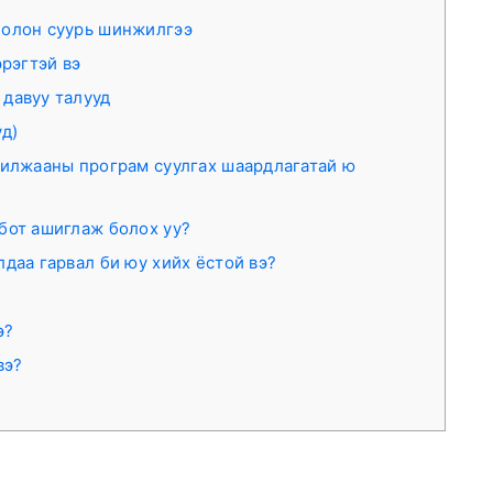
болон суурь шинжилгээ
эрэгтэй вэ
давуу талууд
уд)
рилжааны програм суулгах шаардлагатай ю
бот ашиглаж болох уу?
даа гарвал би юу хийх ёстой вэ?
э?
вэ?