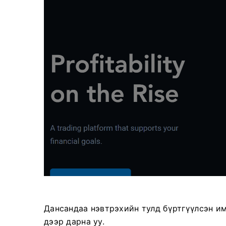
Дансандаа нэвтрэхийн тулд бүртгүүлсэн им
дээр дарна уу.