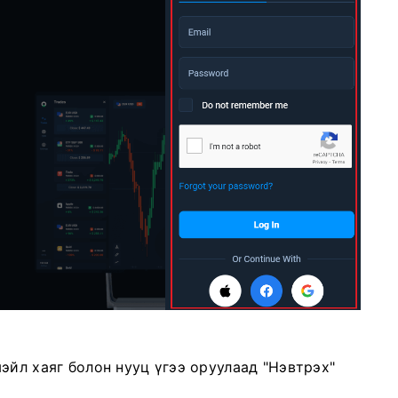
эйл хаяг болон нууц үгээ оруулаад "Нэвтрэх"