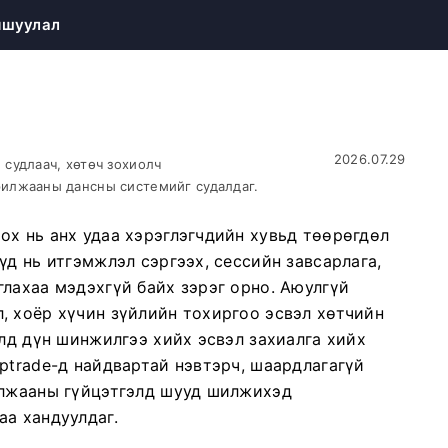
мшуулал
2026.07.29
судлаач, хөтөч зохиолч
илжааны дансны системийг судалдаг.
ох нь анх удаа хэрэглэгчдийн хувьд төөрөгдөл
үд нь итгэмжлэл сэргээх, сессийн завсарлага,
лахаа мэдэхгүй байх зэрэг орно. Аюулгүй
, хоёр хүчин зүйлийн тохиргоо эсвэл хөтчийн
элд дүн шинжилгээ хийх эсвэл захиалга хийх
ptrade-д найдвартай нэвтэрч, шаардлагагүй
илжааны гүйцэтгэлд шууд шилжихэд
аа хандуулдаг.