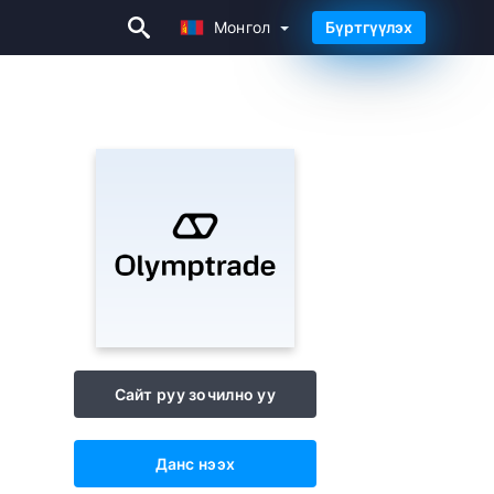
Монгол
Бүртгүүлэх
Монгол
Сайт руу зочилно уу
Данс нээх