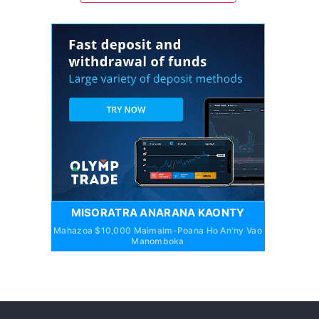
MISORATRA ANARANA KAONTY
Mahazoa $10,000 Maimaim-Poana Ho An'ny Vao
Manomboka