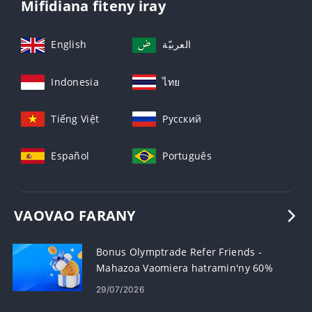
Mifidiana fiteny iray
English
العربيّة
Indonesia
ไทย
Tiếng Việt
Русский
Español
Português
VAOVAO FARANY
Bonus Olymptrade Refer Friends -
Mahazoa Vaomiera hatramin'ny 60%
amin'ny Referrals
29/07/2026