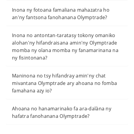
Inona ny fotoana famaliana mahazatra ho
an'ny fantsona fanohanana Olymptrade?
Inona no antontan-taratasy tokony omaniko
alohan'ny hifandraisana amin'ny Olymptrade
momba ny olana momba ny fanamarinana na
ny fisintonana?
Maninona no tsy hifandray amin'ny chat
mivantana Olymptrade ary ahoana no fomba
famahana azy io?
Ahoana no hanamarinako fa ara-dalàna ny
hafatra fanohanana Olymptrade?