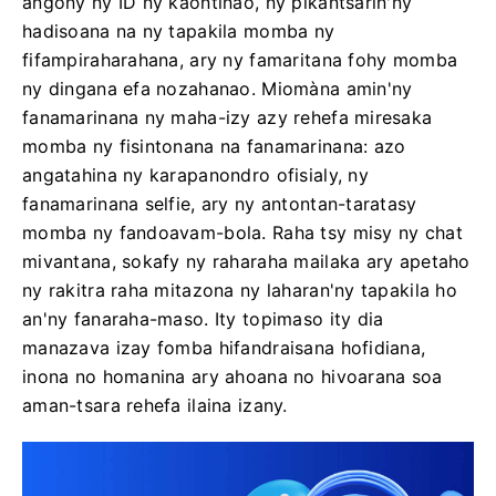
angony ny ID ny kaontinao, ny pikantsarin'ny
hadisoana na ny tapakila momba ny
fifampiraharahana, ary ny famaritana fohy momba
ny dingana efa nozahanao. Miomàna amin'ny
fanamarinana ny maha-izy azy rehefa miresaka
momba ny fisintonana na fanamarinana: azo
angatahina ny karapanondro ofisialy, ny
fanamarinana selfie, ary ny antontan-taratasy
momba ny fandoavam-bola. Raha tsy misy ny chat
mivantana, sokafy ny raharaha mailaka ary apetaho
ny rakitra raha mitazona ny laharan'ny tapakila ho
an'ny fanaraha-maso. Ity topimaso ity dia
manazava izay fomba hifandraisana hofidiana,
inona no homanina ary ahoana no hivoarana soa
aman-tsara rehefa ilaina izany.