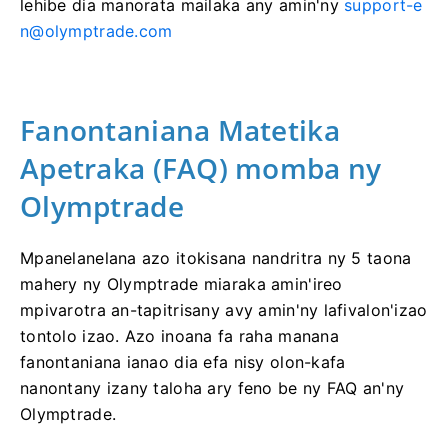
lehibe dia manorata mailaka any amin'ny
support-e
n@olymptrade.com
Fanontaniana Matetika
Apetraka (FAQ) momba ny
Olymptrade
Mpanelanelana azo itokisana nandritra ny 5 taona
mahery ny Olymptrade miaraka amin'ireo
mpivarotra an-tapitrisany avy amin'ny lafivalon'izao
tontolo izao. Azo inoana fa raha manana
fanontaniana ianao dia efa nisy olon-kafa
nanontany izany taloha ary feno be ny FAQ an'ny
Olymptrade.