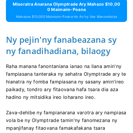
Misoratra Anarana Olymptrade Ary Mahazo $10,00
0 Maimaim-Poana
Mahazoa $10,000 Maimaim-Poana Ho An'ny Vao Manomboka
Ny pejin'ny fanabeazana sy
ny fanadihadiana, bilaogy
Raha manana fanontaniana ianao na liana amin'ny
fampiasana tanteraka ny sehatra Olymptrade ary te
hianatra ny fomba fampiasana ny sasany amin'ireo
paikady, tondro ary fitaovana hafa tsara dia aza
hadino ny mitsidika ireo loharano ireo.
Zava-dehibe ny fampianarana varotra ary nampiasa
vola be ny Olymptrade tamin'ny fanomezana ny
mpanjifanay fitaovana famakafakana tsara