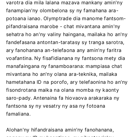
varotra dia mila lalana mazava mankany amin'ny
fanampian'ny olombelona sy ny famahana ara-
potoana ianao. Olymptrade dia manome fantsom-
pifandraisana marobe - chat mivantana amin'ny
sehatra ho an'ny valiny haingana, mailaka ho an'ny
fandefasana antontan-taratasy sy tranga sarotra,
ary fanohanana an-telefaona any amin'ny faritra
voafantina. Ny fisafidianana ny fantsona mety dia
manafaingana ny fanamboarana: mampiasa chat
mivantana ho an'ny olana ara-teknika, mailaka
hametahana ID na porofo, ary telefaonina ho an'ny
fisondrotana maika na olana momba ny kaonty
saro-pady. Antenaina fa hiovaova arakaraka ny
fantsona sy ny vesatry ny asa ny fotoana
famaliana.
Alohan'ny hifandraisana amin'ny fanohanana,