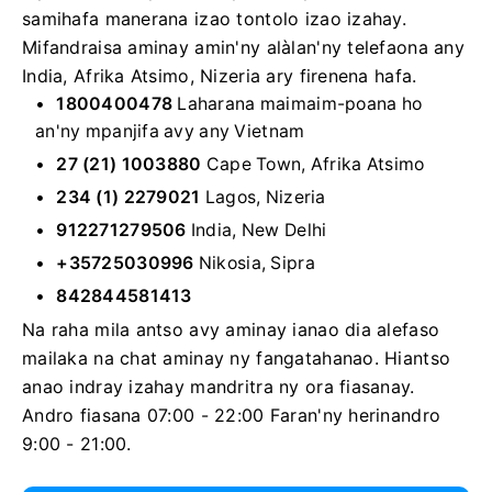
samihafa manerana izao tontolo izao izahay.
Mifandraisa aminay amin'ny alàlan'ny telefaona any
India, Afrika Atsimo, Nizeria ary firenena hafa.
1800400478
Laharana maimaim-poana ho
an'ny mpanjifa avy any Vietnam
27 (21) 1003880
Cape Town, Afrika Atsimo
234 (1) 2279021
Lagos, Nizeria
912271279506
India, New Delhi
+35725030996
Nikosia, Sipra
842844581413
Na raha mila antso avy aminay ianao dia alefaso
mailaka na chat aminay ny fangatahanao. Hiantso
anao indray izahay mandritra ny ora fiasanay.
Andro fiasana 07:00 - 22:00 Faran'ny herinandro
9:00 - 21:00.