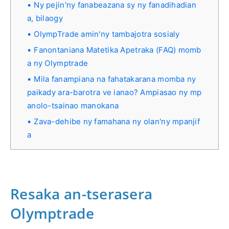
Ny pejin'ny fanabeazana sy ny fanadihadian
a, bilaogy
OlympTrade amin'ny tambajotra sosialy
Fanontaniana Matetika Apetraka (FAQ) momb
a ny Olymptrade
Mila fanampiana na fahatakarana momba ny
paikady ara-barotra ve ianao? Ampiasao ny mp
anolo-tsainao manokana
Zava-dehibe ny famahana ny olan'ny mpanjif
a
Resaka an-tserasera
Olymptrade