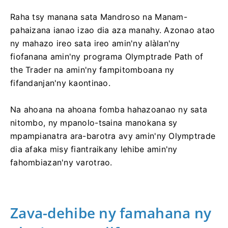
Raha tsy manana sata Mandroso na Manam-
pahaizana ianao izao dia aza manahy. Azonao atao
ny mahazo ireo sata ireo amin'ny alàlan'ny
fiofanana amin'ny programa Olymptrade Path of
the Trader na amin'ny fampitomboana ny
fifandanjan'ny kaontinao.
Na ahoana na ahoana fomba hahazoanao ny sata
nitombo, ny mpanolo-tsaina manokana sy
mpampianatra ara-barotra avy amin'ny Olymptrade
dia afaka misy fiantraikany lehibe amin'ny
fahombiazan'ny varotrao.
Zava-dehibe ny famahana ny