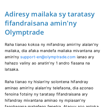
Adiresy mailaka sy taratasy
fifandraisana amin'ny
Olymptrade
Raha tianao kokoa ny mifandray amin'ny alalan'ny
mailaka, dia afaka mandefa mailaka mivantana any
amin'ny
support-en@olymptrade.com
ianao ary
hahazo valiny ao anatin'ny 1 andro fiasana na
latsaka.
Raha tianao ny hisian'ny solontena hifandray
aminao amin'ny alalan'ny telefaona, dia azonao
fenoina fotsiny ny taratasy fifandraisana ary
hifandray mivantana aminao ny mpiasan'ny
fanohanana mahafeno fepetra. Ataovy azo antoka