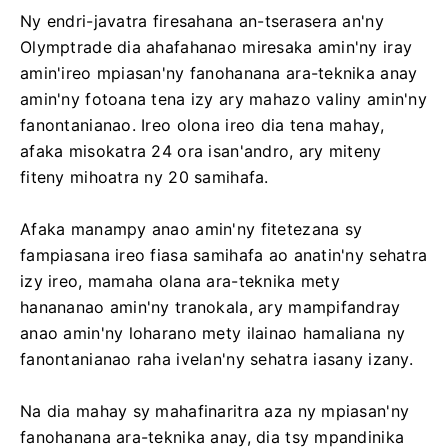
Ny endri-javatra firesahana an-tserasera an'ny
Olymptrade dia ahafahanao miresaka amin'ny iray
amin'ireo mpiasan'ny fanohanana ara-teknika anay
amin'ny fotoana tena izy ary mahazo valiny amin'ny
fanontanianao. Ireo olona ireo dia tena mahay,
afaka misokatra 24 ora isan'andro, ary miteny
fiteny mihoatra ny 20 samihafa.
Afaka manampy anao amin'ny fitetezana sy
fampiasana ireo fiasa samihafa ao anatin'ny sehatra
izy ireo, mamaha olana ara-teknika mety
hanananao amin'ny tranokala, ary mampifandray
anao amin'ny loharano mety ilainao hamaliana ny
fanontanianao raha ivelan'ny sehatra iasany izany.
Na dia mahay sy mahafinaritra aza ny mpiasan'ny
fanohanana ara-teknika anay, dia tsy mpandinika