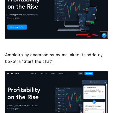
Ampidiro ny anaranao sy ny mailakao, tsindrio ny
bokotra "Start the chat".