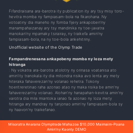
Fifandraisana ara-barotra ity publication ity ary tsy misy toro-
hevitra momba ny fampiasam-bola na fikarohana. Ny
votoatiny dia maneho ny fomba fijery ankapoben'ny
manampahaizanay ary tsy mandinika ny toe-javatra
manokan'ny mpamaky tsirairay, ny traikefa amin'ny
fampiasam-bola, na ny toe-bola ankehitriny.
Unofficial website of the Olymp Trade
Fampandrenesana ankapobeny momba ny loza mety
hitranga
: Ny vokatra ara-barotra atolotry ny orinasa voatanisa ato
amin'ity tranokala ity dia mitondra risika avo lenta ary mety
hiteraka fahaverezan'ny volanao rehetra. Tokony
hoeritreretinao raha azonao atao ny maka risika be amin'ny
fahaverezan'ny volanao. Alohan'ny hanapahan-kevitra amin'ny
varotra dia mila miantoka ianao fa azonao ny loza mety
hitranga ary mandray ny tanjonao amin'ny fampiasam-bola sy
ny haavon'ny traikefanao.
Olymptrade Forum
Manodidina Ny Olymptrade
Misoratra Anarana Olymptrade Mahazoa $10,000 Maimaim-Poana
Amin'ny Kaonty DEMO
Programa Affiliate
Hisoratra Anarana
Miala