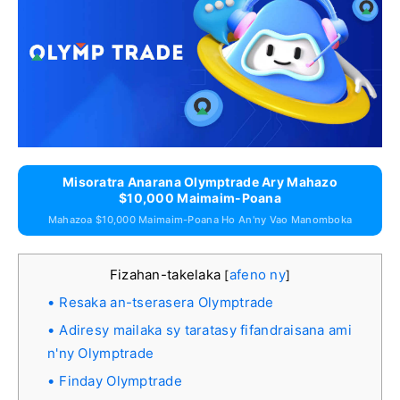
Misoratra Anarana Olymptrade Ary Mahazo
$10,000 Maimaim-Poana
Mahazoa $10,000 Maimaim-Poana Ho An'ny Vao Manomboka
Fizahan-takelaka
afeno ny
[
]
Resaka an-tserasera Olymptrade
Adiresy mailaka sy taratasy fifandraisana ami
n'ny Olymptrade
Finday Olymptrade