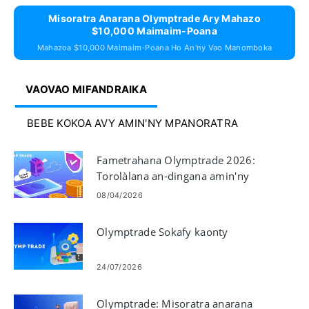
Misoratra Anarana Olymptrade Ary Mahazo
$10,000 Maimaim-Poana
Mahazoa $10,000 Maimaim-Poana Ho An'ny Vao Manomboka
VAOVAO MIFANDRAIKA
BEBE KOKOA AVY AMIN'NY MPANORATRA
Fametrahana Olymptrade 2026:
Torolàlana an-dingana amin'ny
fanampiana vola, sarany ary
08/04/2026
fotoana fankatoavana
Olymptrade Sokafy kaonty
24/07/2026
Olymptrade: Misoratra anarana