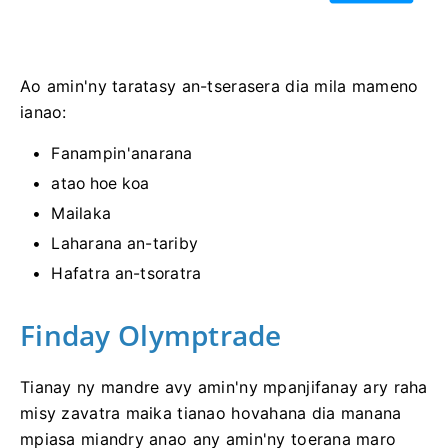
Ao amin'ny taratasy an-tserasera dia mila mameno
ianao:
Fanampin'anarana
atao hoe koa
Mailaka
Laharana an-tariby
Hafatra an-tsoratra
Finday Olymptrade
Tianay ny mandre avy amin'ny mpanjifanay ary raha
misy zavatra maika tianao hovahana dia manana
mpiasa miandry anao any amin'ny toerana maro