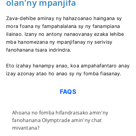
olan'ny mpanjifa
Zava-dehibe aminay ny hahazoanao haingana sy
mora foana ny fampahalalana sy ny fanampiana
ilainao. Izany no antony nanaovanay ezaka lehibe
mba hanomezana ny mpanjifanay ny serivisy
fanohanana tsara indrindra.
Eto izahay hanampy anao, koa ampahafantaro anay
izay azonay atao ho anao sy ny fomba fiasanay.
FAQS
Ahoana no fomba hifandraisako amin'ny
fanohanana Olymptrade amin'ny chat
mivantana?