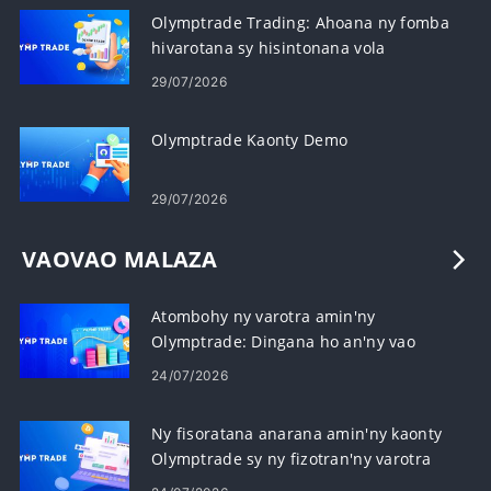
Olymptrade Trading: Ahoana ny fomba
hivarotana sy hisintonana vola
29/07/2026
Olymptrade Kaonty Demo
29/07/2026
VAOVAO MALAZA
Atombohy ny varotra amin'ny
Olymptrade: Dingana ho an'ny vao
manomboka
24/07/2026
Ny fisoratana anarana amin'ny kaonty
Olymptrade sy ny fizotran'ny varotra
Forex