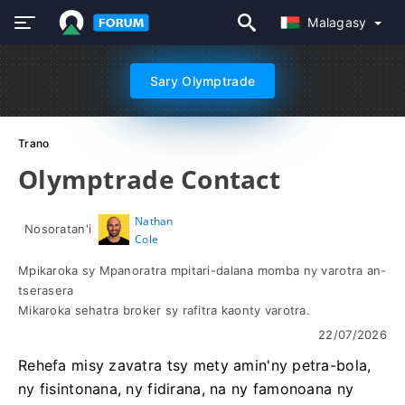
Malagasy
Sary Olymptrade
Trano
Olymptrade Contact
Nathan
Nosoratan'i
Cole
Mpikaroka sy Mpanoratra mpitari-dalana momba ny varotra an-
tserasera
Mikaroka sehatra broker sy rafitra kaonty varotra.
22/07/2026
Rehefa misy zavatra tsy mety amin'ny petra-bola,
ny fisintonana, ny fidirana, na ny famonoana ny