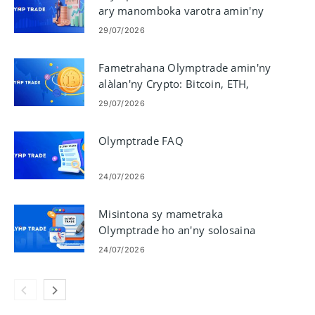
ary manomboka varotra amin'ny
kaonty Demo
29/07/2026
Fametrahana Olymptrade amin'ny
alàlan'ny Crypto: Bitcoin, ETH,
USDT, Lunu
29/07/2026
Olymptrade FAQ
24/07/2026
Misintona sy mametraka
Olymptrade ho an'ny solosaina
finday/PC (Windows, macOS)
24/07/2026