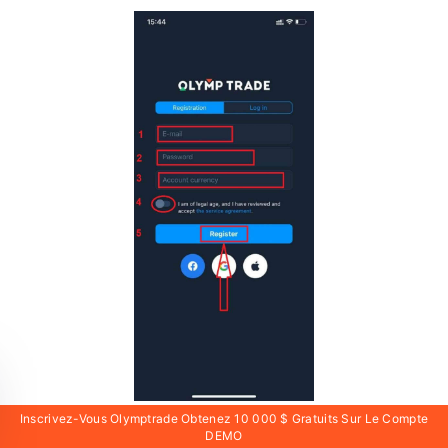
Inscrivez-Vous Olymptrade Obtenez 10 000 $ Gratuits Sur Le Compte
DEMO