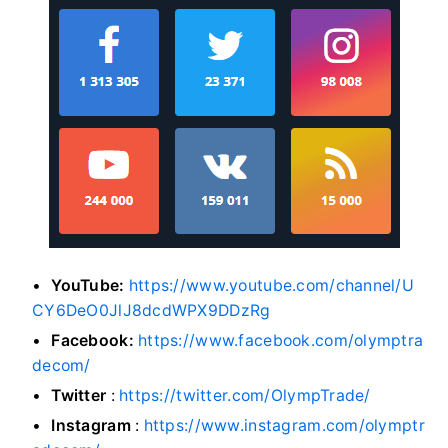
YouTube:
https://www.youtube.com/channel/U
CY6DeO0JlJ8dcdWPX9DDzRg
Facebook:
https://www.facebook.com/olymptra
decom/
Twitter
:
https://twitter.com/OlympTrade/
Instagram
:
https://www.instagram.com/olymptr