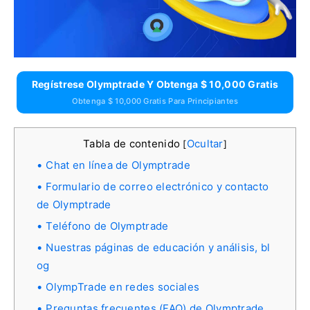
Regístrese Olymptrade Y Obtenga $ 10,000 Gratis
Obtenga $ 10,000 Gratis Para Principiantes
Tabla de contenido
Ocultar
[
]
Chat en línea de Olymptrade
Formulario de correo electrónico y contacto
de Olymptrade
Teléfono de Olymptrade
Nuestras páginas de educación y análisis, bl
og
OlympTrade en redes sociales
Preguntas frecuentes (FAQ) de Olymptrade