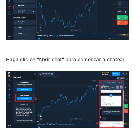
Haga clic en "Abrir chat" para comenzar a chatear.