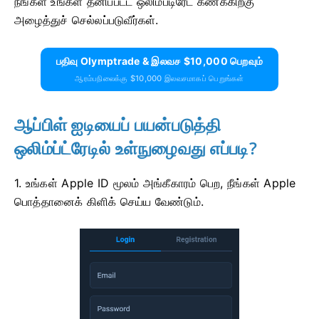
நீங்கள் உங்கள் தனிப்பட்ட ஒலிம்ப்டிரேட் கணக்கிற்கு
அழைத்துச் செல்லப்படுவீர்கள்.
பதிவு Olymptrade & இலவச $10,000 பெறவும்
ஆரம்பநிலைக்கு $10,000 இலவசமாகப் பெறுங்கள்
ஆப்பிள் ஐடியைப் பயன்படுத்தி
ஒலிம்ப்ட்ரேடில் உள்நுழைவது எப்படி?
1. உங்கள் Apple ID மூலம் அங்கீகாரம் பெற, நீங்கள் Apple
பொத்தானைக் கிளிக் செய்ய வேண்டும்.