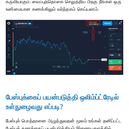
கருவியாகும். வைப்புத்தொகை செலுத்திய பிறகு நீங்கள் ஒரு
உண்மையான கணக்கிலும் வர்த்தகம் செய்யலாம்.
பேஸ்புக்கைப் பயன்படுத்தி ஒலிம்ப்ட்ரேடில்
உள்நுழைவது எப்படி?
பேஸ்புக் பொத்தானை அழுத்துவதன் மூலம் உங்கள் தனிப்பட்ட
பேஸ்புக் கணக்கைப் பயன்படுத்தியும் இணையதளத்தில்