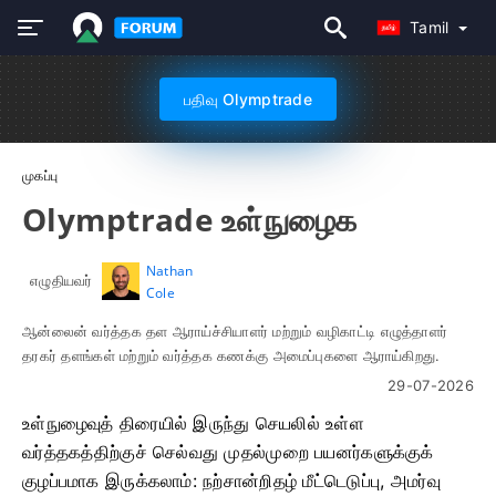
Tamil
பதிவு Olymptrade
முகப்பு
Olymptrade உள்நுழைக
Nathan
எழுதியவர்
Cole
ஆன்லைன் வர்த்தக தள ஆராய்ச்சியாளர் மற்றும் வழிகாட்டி எழுத்தாளர்
தரகர் தளங்கள் மற்றும் வர்த்தக கணக்கு அமைப்புகளை ஆராய்கிறது.
29-07-2026
உள்நுழைவுத் திரையில் இருந்து செயலில் உள்ள
வர்த்தகத்திற்குச் செல்வது முதல்முறை பயனர்களுக்குக்
குழப்பமாக இருக்கலாம்: நற்சான்றிதழ் மீட்டெடுப்பு, அமர்வு