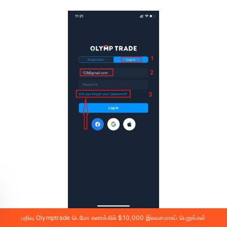
பதிவு Olymptrade டெமோ கணக்கில் $10,000 இலவசமாகப் பெறுங்கள்