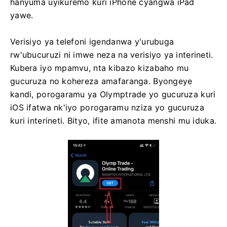
hanyuma uyikuremo kuri iPhone cyangwa iPad
yawe.
Verisiyo ya telefoni igendanwa y'urubuga
rw'ubucuruzi ni imwe neza na verisiyo ya interineti.
Kubera iyo mpamvu, nta kibazo kizabaho mu
gucuruza no kohereza amafaranga. Byongeye
kandi, porogaramu ya Olymptrade yo gucuruza kuri
iOS ifatwa nk'iyo porogaramu nziza yo gucuruza
kuri interineti. Bityo, ifite amanota menshi mu iduka.