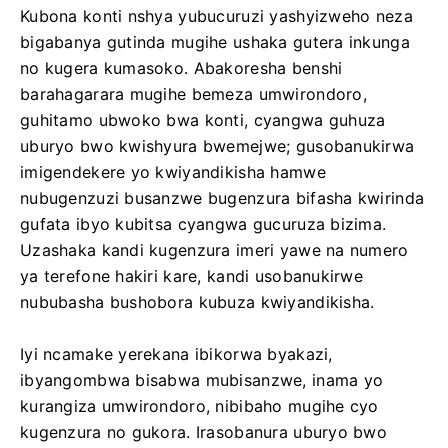
Kubona konti nshya yubucuruzi yashyizweho neza
bigabanya gutinda mugihe ushaka gutera inkunga
no kugera kumasoko. Abakoresha benshi
barahagarara mugihe bemeza umwirondoro,
guhitamo ubwoko bwa konti, cyangwa guhuza
uburyo bwo kwishyura bwemejwe; gusobanukirwa
imigendekere yo kwiyandikisha hamwe
nubugenzuzi busanzwe bugenzura bifasha kwirinda
gufata ibyo kubitsa cyangwa gucuruza bizima.
Uzashaka kandi kugenzura imeri yawe na numero
ya terefone hakiri kare, kandi usobanukirwe
nububasha bushobora kubuza kwiyandikisha.
Iyi ncamake yerekana ibikorwa byakazi,
ibyangombwa bisabwa mubisanzwe, inama yo
kurangiza umwirondoro, nibibaho mugihe cyo
kugenzura no gukora. Irasobanura uburyo bwo