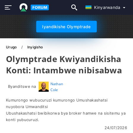
Kinyarwanda
Iyandikishe Olymptrade
Urugo
Inyigisho
Olymptrade Kwiyandikisha
Konti: Intambwe nibisabwa
Nathan
Byanditswe na
Cole
Kumurongo wubucuruzi kumurongo Umushakashatsi
nuyobora Umwanditsi
Ubushakashatsi bwibikorwa bya broker hamwe na sisitemu ya
konti yubucuruzi.
24/07/2026