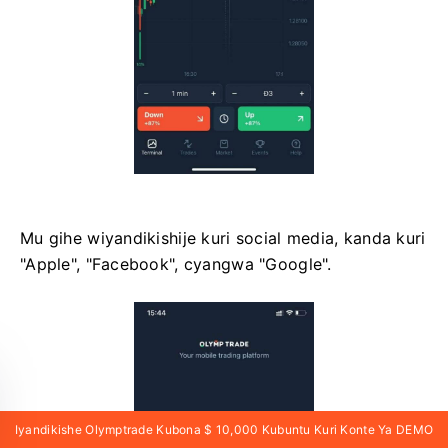
Mu gihe wiyandikishije kuri social media, kanda kuri
"Apple", "Facebook", cyangwa "Google".
Iyandikishe Olymptrade Kubona $ 10,000 Kubuntu Kuri Konte Ya DEMO