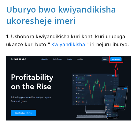
Uburyo bwo kwiyandikisha
ukoresheje imeri
1. Ushobora kwiyandikisha kuri konti kuri urubuga
ukanze kuri buto "
Kwiyandikisha
" iri hejuru iburyo.