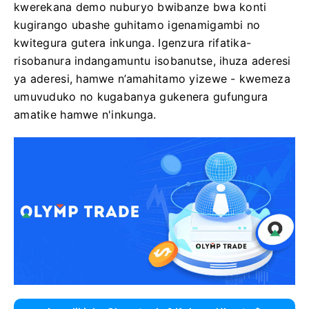
kwerekana demo nuburyo bwibanze bwa konti
kugirango ubashe guhitamo igenamigambi no
kwitegura gutera inkunga. Igenzura rifatika-
risobanura indangamuntu isobanutse, ihuza aderesi
ya aderesi, hamwe n’amahitamo yizewe - kwemeza
umuvuduko no kugabanya gukenera gufungura
amatike hamwe n'inkunga.