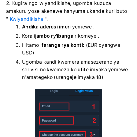
2. Kugira ngo wiyandikishe, ugomba kuzuza
amakuru yose akenewe hanyuma ukande kuri buto
"
Kwiyandikisha
".
Andika aderesi imeri
yemewe
.
Kora
ijambo ry'ibanga
rikomeye .
Hitamo
ifaranga rya konti:
(EUR cyangwa
USD)
Ugomba kandi kwemera amasezerano ya
serivisi no kwemeza ko ufite imyaka yemewe
n'amategeko (urengeje imyaka 18).