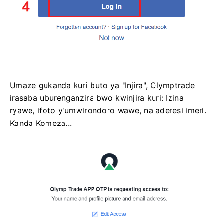
Umaze gukanda kuri buto ya "Injira", Olymptrade
irasaba uburenganzira bwo kwinjira kuri: Izina
ryawe, ifoto y'umwirondoro wawe, na aderesi imeri.
Kanda Komeza...