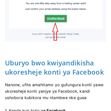
Uburyo bwo kwiyandikisha
ukoresheje konti ya Facebook
Nanone, ufite amahitamo yo gufungura konti yawe
ukoresheje konti yanjye ya Facebook, kandi
ushobora kubikora mu ntambwe nke gusa:
1. Kanda kuri
buto
ya Facebook