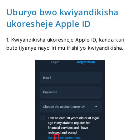
Uburyo bwo kwiyandikisha
ukoresheje Apple ID
1. Kwiyandikisha ukoresheje Apple ID, kanda kuri
buto ijyanye nayo iri mu ifishi yo kwiyandikisha.