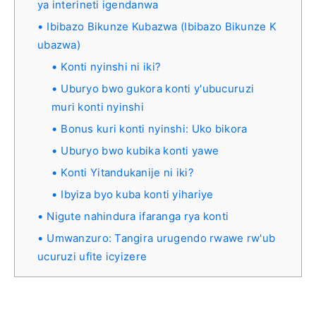
ya interineti igendanwa
Ibibazo Bikunze Kubazwa (Ibibazo Bikunze K
ubazwa)
Konti nyinshi ni iki?
Uburyo bwo gukora konti y'ubucuruzi
muri konti nyinshi
Bonus kuri konti nyinshi: Uko bikora
Uburyo bwo kubika konti yawe
Konti Yitandukanije ni iki?
Ibyiza byo kuba konti yihariye
Nigute nahindura ifaranga rya konti
Umwanzuro: Tangira urugendo rwawe rw'ub
ucuruzi ufite icyizere