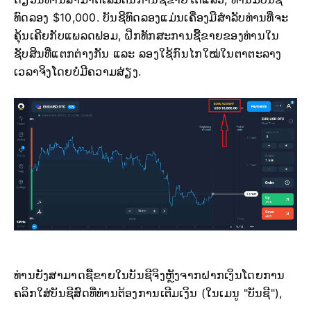
ທົດລອງ $10,000. ບັນຊີທົດລອງແມ່ນເຄື່ອງມືສຳລັບທ່ານທີ່ຈະ
ຄຸ້ນເຄີຍກັບແພລດຟອມ, ຝຶກທັກສະການຊື້ຂາຍຂອງທ່ານໃນ
ຊັບສິນທີ່ແຕກຕ່າງກັນ ແລະ ລອງໃຊ້ກົນໄກໃໝ່ໃນຕາຕະລາງ
ເວລາຈິງໂດຍບໍ່ມີຄວາມສ່ຽງ.
ທ່ານຍັງສາມາດຊື້ຂາຍໃນບັນຊີຈິງຫຼັງຈາກຝາກເງິນໂດຍການ
ຄລິກໃສ່ບັນຊີສົດທີ່ທ່ານຕ້ອງການເຕີມເງິນ (ໃນເມນູ "ບັນຊີ"),