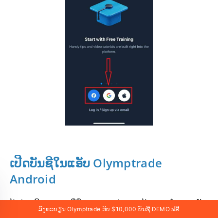
ເປີດບັນຊີໃນແອັບ Olymptrade
Android
ຖ້າທ່ານມີອຸປະກອນມືຖື Android ທ່ານຈະຕ້ອງດາວໂຫລດແອັບ
ລົງທະບຽນ Olymptrade ຮັບ $10,000 ບັນຊີ DEMO ຟຣີ
ມືຖື Olymptrade ຢ່າງເປັນທາງການຈາກ Google Play ຫຼື
ທີ່