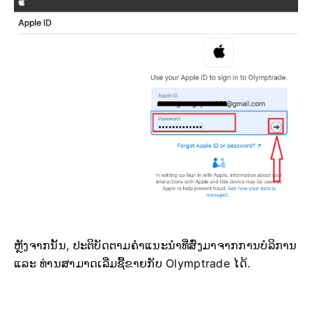
ຫຼັງຈາກນັ້ນ, ປະຕິບັດຕາມຄຳແນະນຳທີ່ສົ່ງມາຈາກການບໍລິການ
ແລະ ທ່ານສາມາດເລີ່ມຊື້ຂາຍກັບ Olymptrade ໄດ້.