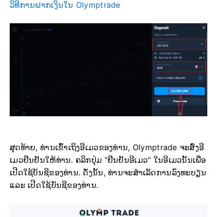
ວິທີການຝາກເງິນໃນ Olymptrade
ສຸດທ້າຍ, ທ່ານເຂົ້າເຖິງອີເມວຂອງທ່ານ, Olymptrade ຈະສົ່ງອີ
ເມວຢືນຢັນໃຫ້ທ່ານ. ຄລິກປຸ່ມ "ຢືນຢັນອີເມວ" ໃນອີເມວນັ້ນເພື່ອ
ເປີດໃຊ້ບັນຊີຂອງທ່ານ. ດັ່ງນັ້ນ, ທ່ານຈະສຳເລັດການລົງທະບຽນ
ແລະ ເປີດໃຊ້ບັນຊີຂອງທ່ານ.