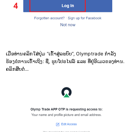
ເມື່ອທ່ານຄລິກໃສ່ປຸ່ມ “ເຂົ້າສູ່ລະບົບ”, Olymptrade ກຳລັງ
ຮ້ອງຂໍການເຂົ້າເຖິງ: ຊື່, ຮູບໂປຣໄຟລ໌ ແລະ ທີ່ຢູ່ອີເມວຂອງທ່ານ.
ຄລິກສືບຕໍ່...