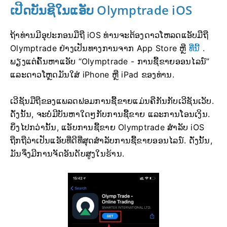
ເປີດບັນຊີໃນແອັບ Olymptrade iOS
ຖ້າທ່ານມີອຸປະກອນມືຖື iOS ທ່ານຈະຕ້ອງດາວໂຫລດແອັບມືຖື
Olymptrade ຢ່າງເປັນທາງການຈາກ App Store ຫຼື
ທີ່ນີ້
.
ພຽງແຕ່ຄົ້ນຫາແອັບ “Olymptrade - ການຊື້ຂາຍອອນໄລນ໌”
ແລະດາວໂຫຼດມັນໃສ່ iPhone ຫຼື iPad ຂອງທ່ານ.
ເວີຊັນມືຖືຂອງແພລດຟອມການຊື້ຂາຍແມ່ນຄືກັນກັບເວີຊັນເວັບ.
ດັ່ງນັ້ນ, ຈະບໍ່ມີບັນຫາໃດໆກັບການຊື້ຂາຍ ແລະການໂອນເງິນ.
ຍິ່ງໄປກວ່ານັ້ນ, ແອັບການຊື້ຂາຍ Olymptrade ສຳລັບ iOS
ຖືກຖືວ່າເປັນແອັບທີ່ດີທີ່ສຸດສຳລັບການຊື້ຂາຍອອນໄລນ໌. ດັ່ງນັ້ນ,
ມັນຈຶ່ງມີການຈັດອັນດັບສູງໃນຮ້ານ.