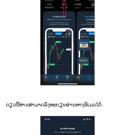
ດຽວນີ້ທ່ານສາມາດລົງທະບຽນຜ່ານທາງອີເມວໄດ້.