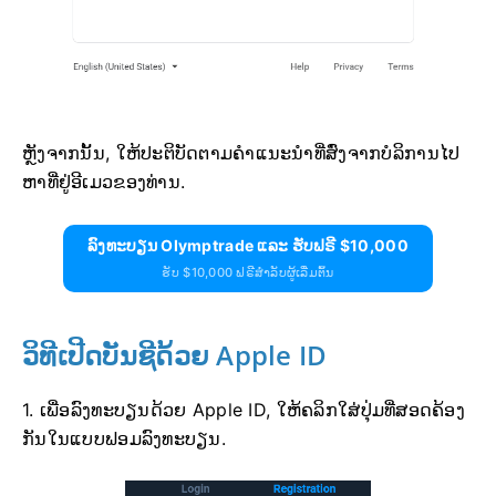
ຫຼັງຈາກນັ້ນ, ໃຫ້ປະຕິບັດຕາມຄຳແນະນຳທີ່ສົ່ງຈາກບໍລິການໄປ
ຫາທີ່ຢູ່ອີເມວຂອງທ່ານ.
ລົງທະບຽນ Olymptrade ແລະ ຮັບຟຣີ $10,000
ຮັບ $10,000 ຟຣີສຳລັບຜູ້ເລີ່ມຕົ້ນ
ວິທີເປີດບັນຊີດ້ວຍ Apple ID
1. ເພື່ອລົງທະບຽນດ້ວຍ Apple ID, ໃຫ້ຄລິກໃສ່ປຸ່ມທີ່ສອດຄ້ອງ
ກັນໃນແບບຟອມລົງທະບຽນ.