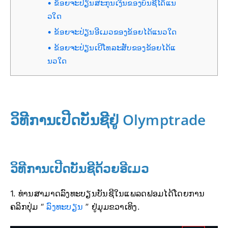
ຂ້ອຍຈະປ່ຽນສະກຸນເງິນຂອງບັນຊີໄດ້ແນ
ວໃດ
ຂ້ອຍຈະປ່ຽນອີເມວຂອງຂ້ອຍໄດ້ແນວໃດ
ຂ້ອຍຈະປ່ຽນເບີໂທລະສັບຂອງຂ້ອຍໄດ້ແ
ນວໃດ
ວິທີການເປີດບັນຊີຢູ່ Olymptrade
ວິທີການເປີດບັນຊີດ້ວຍອີເມວ
1. ທ່ານສາມາດລົງທະບຽນບັນຊີໃນແພລດຟອມໄດ້ໂດຍການ
ຄລິກປຸ່ມ “
ລົງທະບຽນ
” ຢູ່ມຸມຂວາເທິງ.