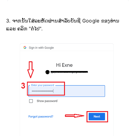
3. ຈາກນັ້ນໃສ່ລະຫັດຜ່ານສຳລັບບັນຊີ Google ຂອງທ່ານ
ແລະ ຄລິກ "ຕໍ່ໄປ".