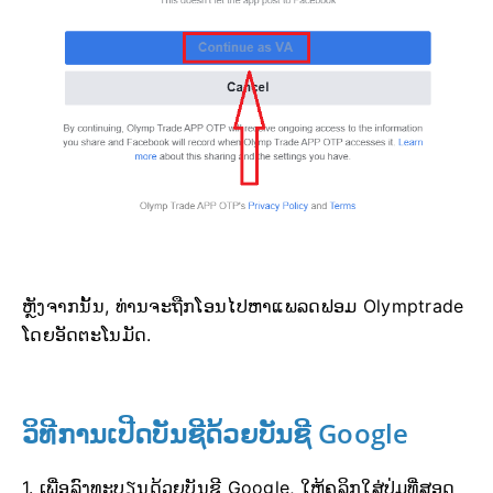
ຫຼັງຈາກນັ້ນ, ທ່ານຈະຖືກໂອນໄປຫາແພລດຟອມ Olymptrade
ໂດຍອັດຕະໂນມັດ.
ວິທີການເປີດບັນຊີດ້ວຍບັນຊີ Google
1. ເພື່ອລົງທະບຽນດ້ວຍບັນຊີ Google, ໃຫ້ຄລິກໃສ່ປຸ່ມທີ່ສອດ