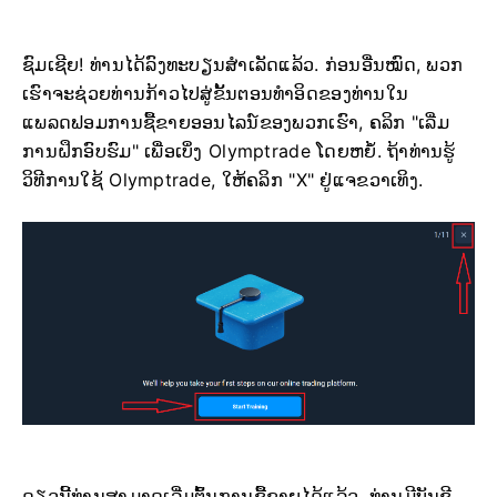
ຊົມເຊີຍ! ທ່ານໄດ້ລົງທະບຽນສຳເລັດແລ້ວ. ກ່ອນອື່ນໝົດ, ພວກ
ເຮົາຈະຊ່ວຍທ່ານກ້າວໄປສູ່ຂັ້ນຕອນທຳອິດຂອງທ່ານໃນ
ແພລດຟອມການຊື້ຂາຍອອນໄລນ໌ຂອງພວກເຮົາ, ຄລິກ "ເລີ່ມ
ການຝຶກອົບຮົມ" ເພື່ອເບິ່ງ Olymptrade ໂດຍຫຍໍ້. ຖ້າທ່ານຮູ້
ວິທີການໃຊ້ Olymptrade, ໃຫ້ຄລິກ "X" ຢູ່ແຈຂວາເທິງ.
ດຽວນີ້ທ່ານສາມາດເລີ່ມຕົ້ນການຊື້ຂາຍໄດ້ແລ້ວ, ທ່ານມີບັນຊີ