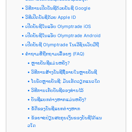
ວິທີການເປີດບັນຊີດ້ວຍບັນຊີ Google
ວິທີເປີດບັນຊີດ້ວຍ Apple ID
ເປີດບັນຊີໃນແອັບ Olymptrade iOS
ເປີດບັນຊີໃນແອັບ Olymptrade Android
ເປີດບັນຊີ Olymptrade ໃນເວີຊັນເວັບມືຖື
ຄຳຖາມທີ່ຖືກຖາມເລື້ອຍໆ (FAQ)
ຫຼາຍບັນຊີແມ່ນຫຍັງ?
ວິທີການສ້າງບັນຊີຊື້ຂາຍໃນຫຼາຍບັນຊີ
ໂບນັດຫຼາຍບັນຊີ: ມັນເຮັດວຽກແນວໃດ
ວິທີການເກັບບັນຊີຂອງທ່ານໄວ້
ບັນຊີແຍກຕ່າງຫາກແມ່ນຫຍັງ?
ຂໍ້ດີຂອງບັນຊີແຍກຕ່າງຫາກ
ຂ້ອຍຈະປ່ຽນສະກຸນເງິນຂອງບັນຊີໄດ້ແນ
ວໃດ