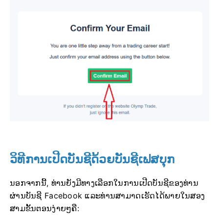
ວິທີການເປີດບັນຊີດ້ວຍບັນຊີເຟສບຸກ
ນອກຈາກນີ້, ທ່ານຍັງມີທາງເລືອກໃນການເປີດບັນຊີຂອງທ່ານ
ຜ່ານບັນຊີ Facebook ແລະທ່ານສາມາດເຮັດໄດ້ພາຍໃນສອງ
ສາມຂັ້ນຕອນງ່າຍໆຄື: