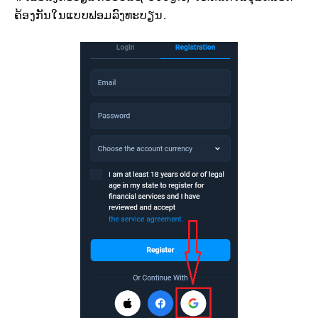
ຄ້ອງກັນໃນແບບຟອມລົງທະບຽນ.