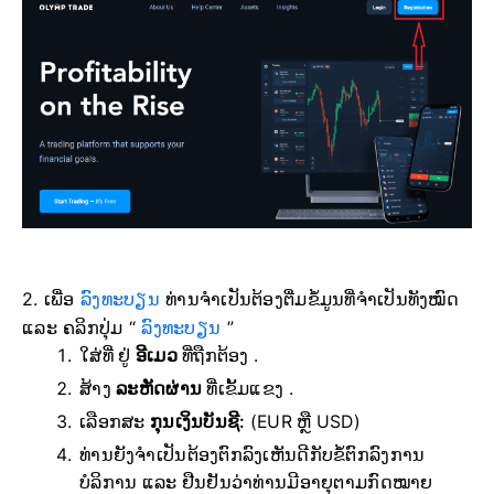
2. ເພື່ອ
ລົງທະບຽນ
ທ່ານຈຳເປັນຕ້ອງຕື່ມຂໍ້ມູນທີ່ຈຳເປັນທັງໝົດ
ແລະ ຄລິກປຸ່ມ “
ລົງທະບຽນ
”
ໃສ່ທີ່ ຢູ່
ອີເມວ
ທີ່ຖືກຕ້ອງ .
ສ້າງ
ລະຫັດຜ່ານ
ທີ່ເຂັ້ມແຂງ .
ເລືອກສະ
ກຸນເງິນບັນຊີ:
(EUR ຫຼື USD)
ທ່ານຍັງຈຳເປັນຕ້ອງຕົກລົງເຫັນດີກັບຂໍ້ຕົກລົງການ
ບໍລິການ ແລະ ຢືນຢັນວ່າທ່ານມີອາຍຸຕາມກົດໝາຍ