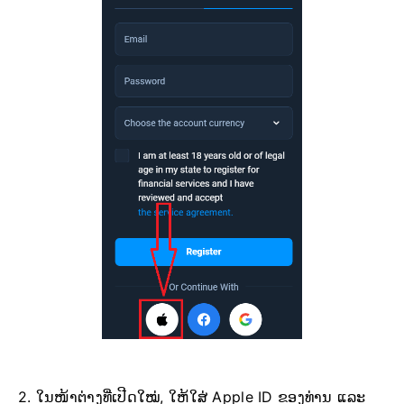
2. ໃນໜ້າຕ່າງທີ່ເປີດໃໝ່, ໃຫ້ໃສ່ Apple ID ຂອງທ່ານ ແລະ