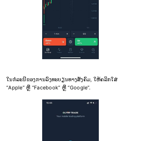
ໃນກໍລະນີຂອງການລົງທະບຽນທາງສັງຄົມ, ໃຫ້ຄລິກໃສ່
“Apple” ຫຼື “Facebook” ຫຼື “Google”.