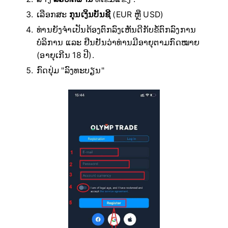
ເລືອກສະ
ກຸນເງິນບັນຊີ
(EUR ຫຼື USD)
ທ່ານຍັງຈຳເປັນຕ້ອງຕົກລົງເຫັນດີກັບຂໍ້ຕົກລົງການ
ບໍລິການ ແລະ ຢືນຢັນວ່າທ່ານມີອາຍຸຕາມກົດໝາຍ
(ອາຍຸເກີນ 18 ປີ).
ກົດປຸ່ມ "ລົງທະບຽນ"