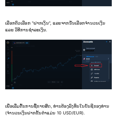
ເລືອກຕົວເລືອກ "ຝາກເງິນ", ແລະຈາກນັ້ນເລືອກຈຳນວນເງິນ
ແລະ ວິທີການຊຳລະເງິນ.
ເພື່ອເລີ່ມຕົ້ນການຊື້ຂາຍສົດ, ທ່ານຕ້ອງລົງທຶນໃນບັນຊີຂອງທ່ານ
(ຈຳນວນເງິນຝາກຂັ້ນຕ່ຳແມ່ນ 10 USD/EUR).