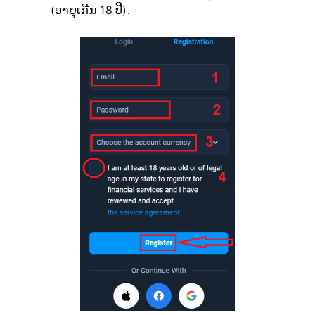
(ອາຍຸເກີນ 18 ປີ).