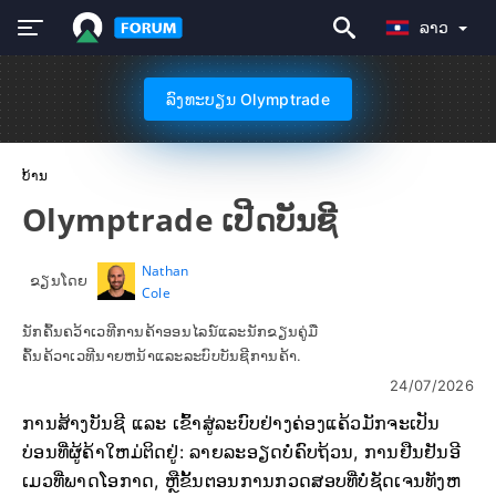
ລາວ
ລົງທະບຽນ Olymptrade
ບ້ານ
Olymptrade ເປີດບັນຊີ
Nathan
ຂຽນໂດຍ
Cole
ນັກຄົ້ນຄວ້າເວທີການຄ້າອອນໄລນ໌ແລະນັກຂຽນຄູ່ມື
ຄົ້ນຄ້ວາເວທີນາຍຫນ້າແລະລະບົບບັນຊີການຄ້າ.
24/07/2026
ການສ້າງບັນຊີ ແລະ ເຂົ້າສູ່ລະບົບຢ່າງຄ່ອງແຄ້ວມັກຈະເປັນ
ບ່ອນທີ່ຜູ້ຄ້າໃຫມ່ຕິດຢູ່: ລາຍລະອຽດບໍ່ຄົບຖ້ວນ, ການຢືນຢັນອີ
ເມວທີ່ພາດໂອກາດ, ຫຼືຂັ້ນຕອນການກວດສອບທີ່ບໍ່ຊັດເຈນທັງຫ