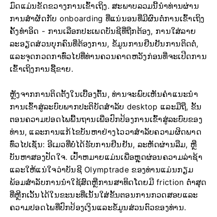
ມົດແມ່ນຂັດຂວາງການເຂົ້າເຖິງ. ສະພາບລວມນີ້ນໍາທ່ານຜ່ານ
ການສໍາຜັດກັບ onboarding ທີ່ແນ່ນອນທີ່ມີຜົນຕໍ່ການເຂົ້າເຖິງ
ຄັ້ງທໍາອິດ - ການເລືອກປະເພດບັນຊີທີ່ຖືກຕ້ອງ, ການໃສ່ລາຍ
ລະອຽດສ່ວນບຸກຄົນທີ່ຕ້ອງການ, ຂໍ້ມູນການຢືນຢັນການຕິດຕໍ່,
ແລະຈຸດກວດກາທົ່ວໄປທີ່ທ່ານຄວນຄາດຫວັງກ່ອນທີ່ຈະເປີດການ
ເຂົ້າເຖິງການຊື້ຂາຍ.
ຫຼັງຈາກການຕິດຕັ້ງໃນເບື້ອງຕົ້ນ, ທ່ານຈະພົບເຫັນຄໍາແນະນໍາ
ການເຂົ້າສູ່ລະບົບພາກປະຕິບັດສໍາລັບ desktop ແລະມືຖື, ຂັ້ນ
ຕອນຄວາມປອດໄພພື້ນຖານເພື່ອປົກປ້ອງການເຂົ້າສູ່ລະບົບຂອງ
ທ່ານ, ແລະການແກ້ໄຂບັນຫາຢ່າງໄວວາສໍາລັບຄວາມຜິດພາດ
ທົ່ວໄປເຊັ່ນ: ອີເມວທີ່ບໍ່ໄດ້ຮັບການຢືນຢັນ, ລະຫັດຜ່ານລືມ, ຫຼື
ບັນຫາສອງປັດໃຈ. ເປົ້າຫມາຍແມ່ນເພື່ອຫຼຸດຜ່ອນຄວາມລ່າຊ້າ
ແລະໃຫ້ແນ່ໃຈວ່າບັນຊີ Olymptrade ຂອງທ່ານແມ່ນກຽມ
ພ້ອມສໍາລັບການນໍາໃຊ້ສົດຫຼືການສາທິດໂດຍມີ friction ຕ່ໍາສຸດ
ທີ່ຫຼີກເວັ້ນໄດ້ໃນຂະນະທີ່ເນັ້ນໃສ່ຂັ້ນຕອນການກວດສອບແລະ
ຄວາມປອດໄພທີ່ປົກປ້ອງເງິນແລະຂໍ້ມູນສ່ວນຕົວຂອງທ່ານ.