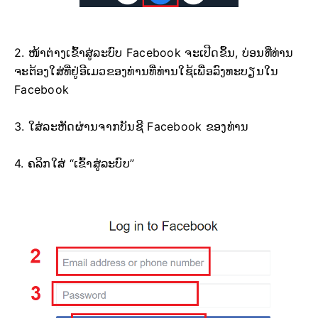
2. ໜ້າຕ່າງເຂົ້າສູ່ລະບົບ Facebook ຈະເປີດຂຶ້ນ, ບ່ອນທີ່ທ່ານ
ຈະຕ້ອງໃສ່ທີ່ຢູ່ອີເມວຂອງທ່ານທີ່ທ່ານໃຊ້ເພື່ອລົງທະບຽນໃນ
Facebook
3. ໃສ່ລະຫັດຜ່ານຈາກບັນຊີ Facebook ຂອງທ່ານ
4. ຄລິກໃສ່ “ເຂົ້າສູ່ລະບົບ”