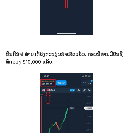
ຍິນດີນຳ! ທ່ານໄດ້ລົງທະບຽນສຳເລັດແລ້ວ. ຕອນນີ້ທ່ານມີບັນຊີ
ທົດລອງ $10,000 ແລ້ວ.