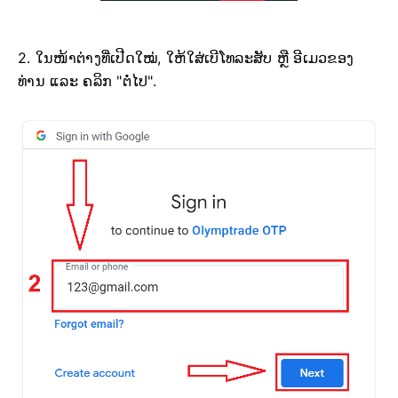
2. ໃນໜ້າຕ່າງທີ່ເປີດໃໝ່, ໃຫ້ໃສ່ເບີໂທລະສັບ ຫຼື ອີເມວຂອງ
ທ່ານ ແລະ ຄລິກ "ຕໍ່ໄປ".