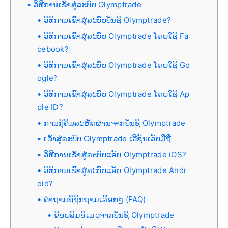
ວິທີການເຂົ້າສູ່ລະບົບ Olymptrade
ວິທີການເຂົ້າສູ່ລະບົບບັນຊີ Olymptrade?
ວິທີການເຂົ້າສູ່ລະບົບ Olymptrade ໂດຍໃຊ້ Fa
cebook?
ວິທີການເຂົ້າສູ່ລະບົບ Olymptrade ໂດຍໃຊ້ Go
ogle?
ວິທີການເຂົ້າສູ່ລະບົບ Olymptrade ໂດຍໃຊ້ Ap
ple ID?
ການກູ້ຄືນລະຫັດຜ່ານຈາກບັນຊີ Olymptrade
ເຂົ້າສູ່ລະບົບ Olymptrade ເວີຊັນເວັບມືຖື
ວິທີການເຂົ້າສູ່ລະບົບແອັບ Olymptrade iOS?
ວິທີການເຂົ້າສູ່ລະບົບແອັບ Olymptrade Andr
oid?
ຄຳຖາມທີ່ຖືກຖາມເລື້ອຍໆ (FAQ)
ຂ້ອຍລືມອີເມວຈາກບັນຊີ Olymptrade