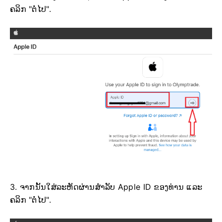
ຄລິກ "ຕໍ່ໄປ".
3. ຈາກນັ້ນໃສ່ລະຫັດຜ່ານສຳລັບ Apple ID ຂອງທ່ານ ແລະ
ຄລິກ "ຕໍ່ໄປ".