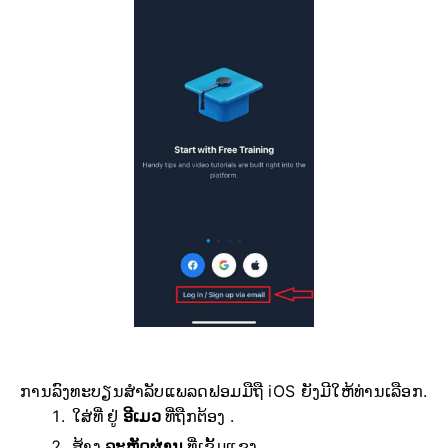
ການລົງທະບຽນສຳລັບແພລດຟອມມືຖື iOS ຍັງມີໃຫ້ທ່ານເລືອກ.
ໃສ່ທີ່ ຢູ່
ອີເມວ
ທີ່ຖືກຕ້ອງ .
ສ້າງ
ລະຫັດຜ່ານ
ທີ່ເຂັ້ມແຂງ .