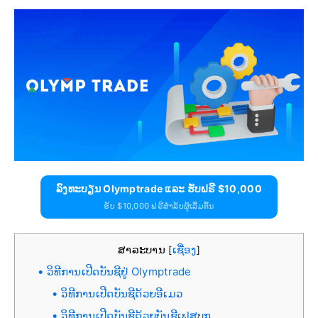
ລົງທະບຽນ Olymptrade ແລະ ຮັບຟຣີ $10,000
ຮັບ $10,000 ຟຣີສຳລັບຜູ້ເລີ່ມຕົ້ນ
ສາລະບານ
ເຊື່ອງ
[
]
ວິທີການເປີດບັນຊີຢູ່ Olymptrade
ວິທີການເປີດບັນຊີດ້ວຍອີເມວ
ວິທີການເປີດບັນຊີດ້ວຍບັນຊີເຟສບຸກ