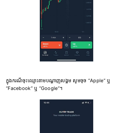
ក្នុងករណីចុះឈ្មោះតាមបណ្តាញសង្គម សូមចុច “Apple” ឬ
“Facebook” ឬ “Google”។