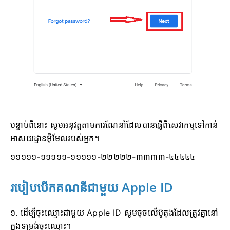
បន្ទាប់ពីនោះ សូមអនុវត្តតាមការណែនាំដែលបានផ្ញើពីសេវាកម្មទៅកាន់
អាសយដ្ឋានអ៊ីមែលរបស់អ្នក។
១១១១១-១១១១១-១១១១១-២២២២២-៣៣៣៣-៤៤៤៤៤
របៀបបើកគណនីជាមួយ Apple ID
១. ដើម្បីចុះឈ្មោះជាមួយ Apple ID សូមចុចលើប៊ូតុងដែលត្រូវគ្នានៅ
ក្នុងទម្រង់ចុះឈ្មោះ។