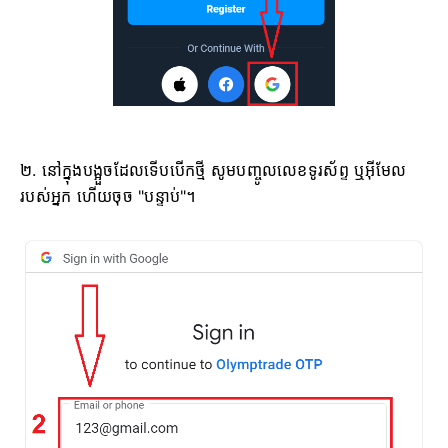
២. នៅក្នុងបង្អួចដែលទើបបើកថ្មី សូមបញ្ចូលលេខទូរស័ព្ទ ឬអ៊ីមែល
របស់អ្នក ហើយចុច "បន្ទាប់"។