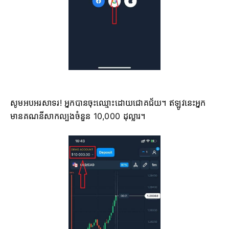
សូមអបអរសាទរ! អ្នកបានចុះឈ្មោះដោយជោគជ័យ។ ឥឡូវនេះអ្នក
មានគណនីសាកល្បងចំនួន 10,000 ដុល្លារ។