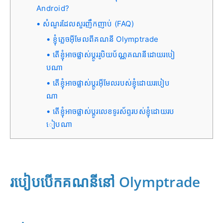
Android?
សំណួរដែលសួរញឹកញាប់ (FAQ)
ខ្ញុំភ្លេចអ៊ីមែលពីគណនី Olymptrade
តើខ្ញុំអាចផ្លាស់ប្តូររូបិយប័ណ្ណគណនីដោយរបៀ
បណា
តើខ្ញុំអាចផ្លាស់ប្តូរអ៊ីមែលរបស់ខ្ញុំដោយរបៀប
ណា
តើខ្ញុំអាចផ្លាស់ប្តូរលេខទូរស័ព្ទរបស់ខ្ញុំដោយរប
ៀបណា
របៀបបើកគណនីនៅ Olymptrade