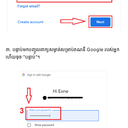
៣. បន្ទាប់មកបញ្ចូលពាក្យសម្ងាត់សម្រាប់គណនី Google របស់អ្នក
ហើយចុច "បន្ទាប់"។