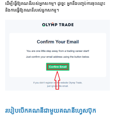
ដើម្បីធ្វើឱ្យគណនីរបស់អ្នកសកម្ម។ ដូច្នេះ អ្នកនឹងបញ្ចប់ការចុះឈ្មោះ
និងការធ្វើឱ្យគណនីរបស់អ្នកសកម្ម។
របៀបបើកគណនីជាមួយគណនីហ្វេសប៊ុក