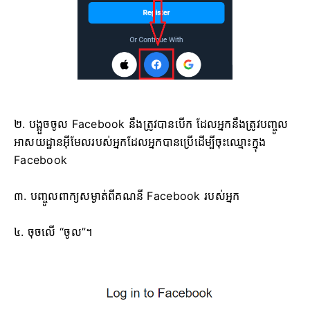
២. បង្អួចចូល Facebook នឹងត្រូវបានបើក ដែលអ្នកនឹងត្រូវបញ្ចូល
អាសយដ្ឋានអ៊ីមែលរបស់អ្នកដែលអ្នកបានប្រើដើម្បីចុះឈ្មោះក្នុង
Facebook
៣. បញ្ចូលពាក្យសម្ងាត់ពីគណនី Facebook របស់អ្នក
៤. ចុចលើ “ចូល”។