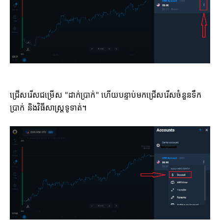
ជ្រើសរើសជម្រើស "ដាក់ប្រាក់" ហើយបន្ទាប់មកជ្រើសរើសចំនួនទឹក
ប្រាក់ និងវិធីសាស្ត្រទូទាត់។