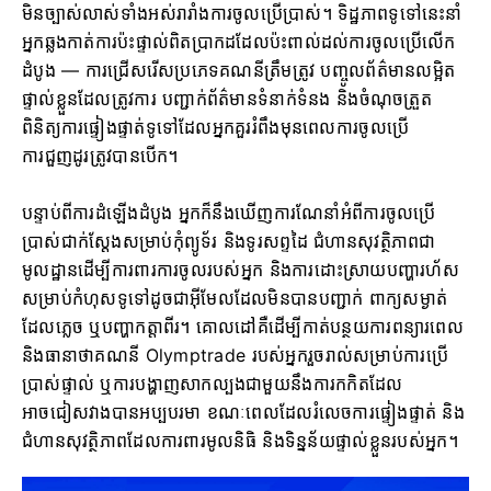
មិនច្បាស់លាស់ទាំងអស់រារាំងការចូលប្រើប្រាស់។ ទិដ្ឋភាពទូទៅនេះនាំ
អ្នកឆ្លងកាត់ការប៉ះផ្ទាល់ពិតប្រាកដដែលប៉ះពាល់ដល់ការចូលប្រើលើក
ដំបូង — ការជ្រើសរើសប្រភេទគណនីត្រឹមត្រូវ បញ្ចូលព័ត៌មានលម្អិត
ផ្ទាល់ខ្លួនដែលត្រូវការ បញ្ជាក់ព័ត៌មានទំនាក់ទំនង និងចំណុចត្រួត
ពិនិត្យការផ្ទៀងផ្ទាត់ទូទៅដែលអ្នកគួររំពឹងមុនពេលការចូលប្រើ
ការជួញដូរត្រូវបានបើក។
បន្ទាប់ពីការដំឡើងដំបូង អ្នកក៏នឹងឃើញការណែនាំអំពីការចូលប្រើ
ប្រាស់ជាក់ស្តែងសម្រាប់កុំព្យូទ័រ និងទូរសព្ទដៃ ជំហានសុវត្ថិភាពជា
មូលដ្ឋានដើម្បីការពារការចូលរបស់អ្នក និងការដោះស្រាយបញ្ហារហ័ស
សម្រាប់កំហុសទូទៅដូចជាអ៊ីមែលដែលមិនបានបញ្ជាក់ ពាក្យសម្ងាត់
ដែលភ្លេច ឬបញ្ហាកត្តាពីរ។ គោលដៅគឺដើម្បីកាត់បន្ថយការពន្យារពេល
និងធានាថាគណនី Olymptrade របស់អ្នករួចរាល់សម្រាប់ការប្រើ
ប្រាស់ផ្ទាល់ ឬការបង្ហាញសាកល្បងជាមួយនឹងការកកិតដែល
អាចជៀសវាងបានអប្បបរមា ខណៈពេលដែលរំលេចការផ្ទៀងផ្ទាត់ និង
ជំហានសុវត្ថិភាពដែលការពារមូលនិធិ និងទិន្នន័យផ្ទាល់ខ្លួនរបស់អ្នក។