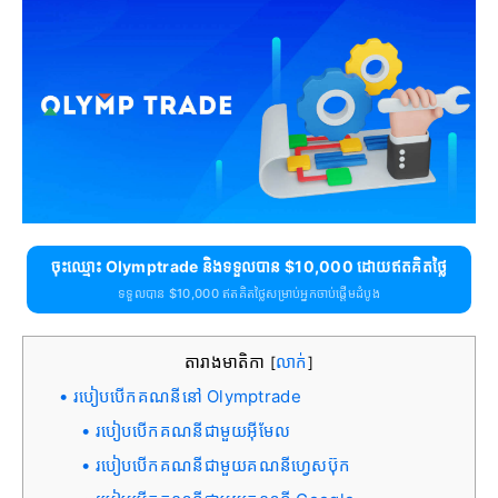
ចុះឈ្មោះ Olymptrade និងទទួលបាន $10,000 ដោយឥតគិតថ្លៃ
ទទួលបាន $10,000 ឥតគិតថ្លៃសម្រាប់អ្នកចាប់ផ្តើមដំបូង
តារាងមាតិកា
លាក់
[
]
របៀបបើកគណនីនៅ Olymptrade
របៀបបើកគណនីជាមួយអ៊ីមែល
របៀបបើកគណនីជាមួយគណនីហ្វេសប៊ុក