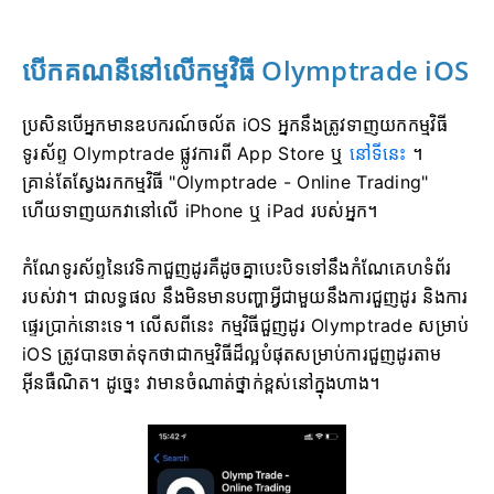
បើកគណនីនៅលើកម្មវិធី Olymptrade iOS
ប្រសិនបើអ្នកមានឧបករណ៍ចល័ត iOS អ្នកនឹងត្រូវទាញយកកម្មវិធី
ទូរស័ព្ទ Olymptrade ផ្លូវការពី App Store ឬ
នៅទីនេះ
។
គ្រាន់តែស្វែងរកកម្មវិធី "Olymptrade - Online Trading"
ហើយទាញយកវានៅលើ iPhone ឬ iPad របស់អ្នក។
កំណែទូរស័ព្ទនៃវេទិកាជួញដូរគឺដូចគ្នាបេះបិទទៅនឹងកំណែគេហទំព័រ
របស់វា។ ជាលទ្ធផល នឹងមិនមានបញ្ហាអ្វីជាមួយនឹងការជួញដូរ និងការ
ផ្ទេរប្រាក់នោះទេ។ លើសពីនេះ កម្មវិធីជួញដូរ Olymptrade សម្រាប់
iOS ត្រូវបានចាត់ទុកថាជាកម្មវិធីដ៏ល្អបំផុតសម្រាប់ការជួញដូរតាម
អ៊ីនធឺណិត។ ដូច្នេះ វាមានចំណាត់ថ្នាក់ខ្ពស់នៅក្នុងហាង។