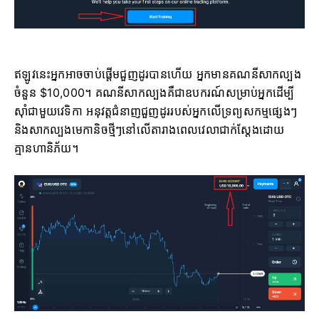
ឥឡូវនេះអ្នកអាចចាប់ផ្តើមជួញដូរបានហើយ អ្នកមានគណនីសាកល្បង
ចំនួន $10,000។ គណនីសាកល្បងគឺជាឧបករណ៍សម្រាប់អ្នកដើម្បី
ស៊ាំជាមួយវេទិកា អនុវត្តជំនាញជួញដូររបស់អ្នកលើទ្រព្យសកម្មផ្សេងៗ
និងសាកល្បងមេកានិចថ្មីៗនៅលើតារាងពេលវេលាជាក់ស្តែងដោយ
គ្មានហានិភ័យ។