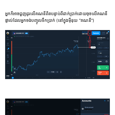
អ្នកក៏អាចជួញដូរលើគណនីពិតបន្ទាប់ពីដាក់ប្រាក់ដោយចុចលើគណនី
ផ្ទាល់ដែលអ្នកចង់បញ្ចូលទឹកប្រាក់ (នៅក្នុងម៉ឺនុយ "គណនី")