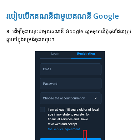
របៀបបើកគណនីជាមួយគណនី Google
១. ដើម្បីចុះឈ្មោះជាមួយគណនី Google សូមចុចលើប៊ូតុងដែលត្រូវ
គ្នានៅក្នុងទម្រង់ចុះឈ្មោះ។