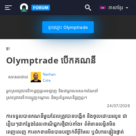
ភាសាខ្មែរ
ចុះឈ្មោះ Olymptrade
ផ្ទះ
Olymptrade បើកគណនី
Nathan
សរសេរដោយ
Cole
អ្នកស្រាវជ្រាវវេទិកាជួញដូរអនឡាញ និងជាអ្នកសរសេរការណែនាំ
ស្រាវជ្រាវវេទិកាឈ្មួញកណ្តាល និងប្រព័ន្ធគណនីជួញដូរ។
24/07/2026
ការទទួលបានគណនីមួយដែលត្រូវបានបង្កើត និងចូលដោយរលូន ជា
រឿយៗជាកន្លែងដែលពាណិជ្ជករថ្មីជាប់គាំង៖ ព័ត៌មានលម្អិតមិន
ពេញលេញ ការខកខានមិនបានបញ្ជាក់ពីអ៊ីមែល ឬជំហានផ្ទៀងផ្ទាត់