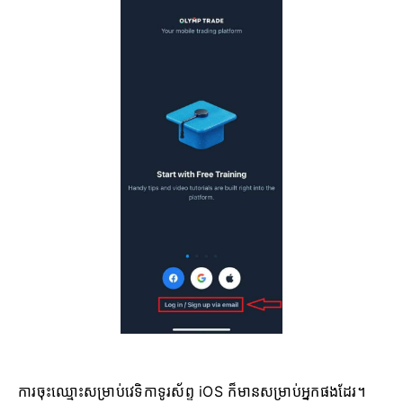
ការចុះឈ្មោះសម្រាប់វេទិកាទូរស័ព្ទ iOS ក៏មានសម្រាប់អ្នកផងដែរ។