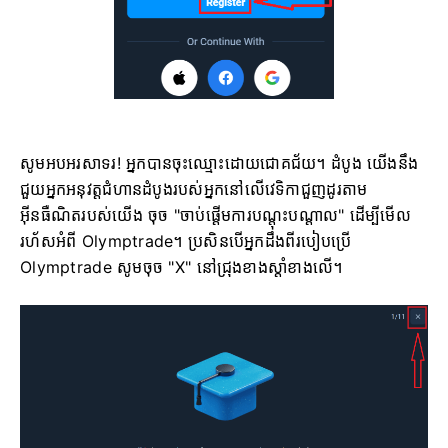
សូមអបអរសាទរ! អ្នកបានចុះឈ្មោះដោយជោគជ័យ។ ដំបូង យើងនឹង
ជួយអ្នកអនុវត្តជំហានដំបូងរបស់អ្នកនៅលើវេទិកាជួញដូរតាម
អ៊ីនធឺណិតរបស់យើង ចុច "ចាប់ផ្តើមការបណ្តុះបណ្តាល" ដើម្បីមើល
រហ័សអំពី Olymptrade។ ប្រសិនបើអ្នកដឹងពីរបៀបប្រើ
Olymptrade សូមចុច "X" នៅជ្រុងខាងស្តាំខាងលើ។