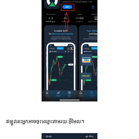
ឥឡូវនេះអ្នកអាចចុះឈ្មោះតាមរយៈអ៊ីមែល។