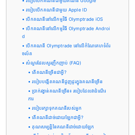
របៀបបើកគណនីជាមួយគណនី Google
របៀបបើកគណនីជាមួយ Apple ID
បើកគណនីនៅលើកម្មវិធី Olymptrade iOS
បើកគណនីនៅលើកម្មវិធី Olymptrade Androi
d
បើកគណនី Olymptrade នៅលើកំណែគេហទំព័រ
ចល័ត
សំណួរដែលសួរញឹកញាប់ (FAQ)
តើ​គណនី​ច្រើន​ជា​អ្វី?
របៀបបង្កើតគណនីជួញដូរក្នុងគណនីច្រើន
ប្រាក់រង្វាន់គណនីច្រើន៖ របៀបដែលវាដំណើរ
ការ
របៀបរក្សាទុកគណនីរបស់អ្នក
តើគណនីដាច់ដោយឡែកជាអ្វី?
គុណសម្បត្តិនៃគណនីដាច់ដោយឡែក