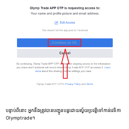
បន្ទាប់ពីនោះ អ្នកនឹងត្រូវបានបញ្ជូនបន្តដោយស្វ័យប្រវត្តិទៅកាន់វេទិកា
Olymptrade។