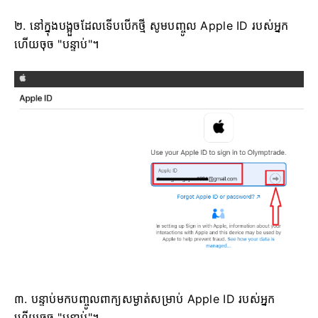
២. នៅក្នុងបង្អួចដែលទើបបើកថ្មី សូមបញ្ចូល Apple ID របស់អ្នក
ហើយចុច "បន្ទាប់"។
៣. បន្ទាប់មកបញ្ចូលពាក្យសម្ងាត់សម្រាប់ Apple ID របស់អ្នក
ហើយចុច "បន្ទាប់"។