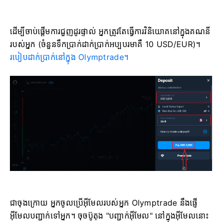
ដើម្បីចាប់ផ្តើមការជួញដូរផ្ទាល់ អ្នកត្រូវតែធ្វើការវិនិយោគនៅក្នុងគណនី
របស់អ្នក (ចំនួនទឹកប្រាក់ដាក់ប្រាក់អប្បបរមាគឺ 10 USD/EUR)។
របៀបដាក់ប្រាក់នៅក្នុង Olymptrade។
ជាចុងក្រោយ អ្នកចូលប្រើអ៊ីមែលរបស់អ្នក Olymptrade នឹងផ្ញើ
អ៊ីមែលបញ្ជាក់ទៅអ្នក។ ចុចប៊ូតុង "បញ្ជាក់អ៊ីមែល" នៅក្នុងអ៊ីមែលនោះ