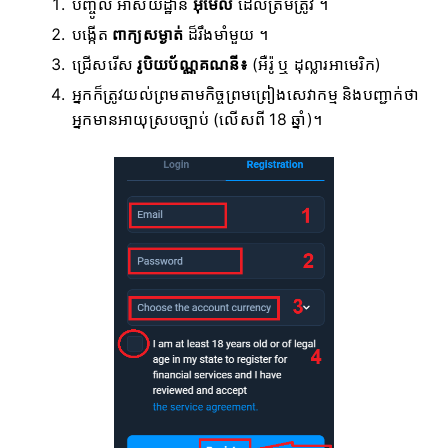
បញ្ចូល អាសយដ្ឋាន
អ៊ីមែល
ដែលត្រឹមត្រូវ ។
បង្កើត
ពាក្យសម្ងាត់
ដ៏រឹងមាំមួយ ។
ជ្រើសរើស
រូបិយប័ណ្ណគណនី៖
(អឺរ៉ូ ឬ ដុល្លារអាមេរិក)
អ្នកក៏ត្រូវយល់ព្រមតាមកិច្ចព្រមព្រៀងសេវាកម្ម និងបញ្ជាក់ថា
អ្នកមានអាយុស្របច្បាប់ (លើសពី 18 ឆ្នាំ)។