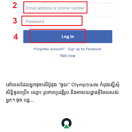
នៅពេលដែលអ្នកចុចលើប៊ូតុង “ចូល” Olymptrade កំពុងស្នើសុំ
សិទ្ធិចូលប្រើ៖ ឈ្មោះ រូបភាពប្រវត្តិរូប និងអាសយដ្ឋានអ៊ីមែលរបស់
អ្នក។ ចុច បន្ត...