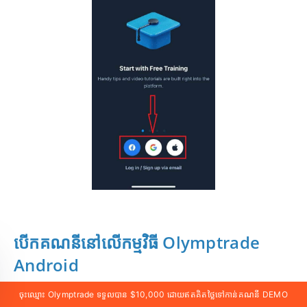
បើកគណនីនៅលើកម្មវិធី Olymptrade
Android
ចុះឈ្មោះ Olymptrade ទទួលបាន $10,000 ដោយឥតគិតថ្លៃទៅកាន់គណនី DEMO
ប្រសិនបើអ្នកមានឧបករណ៍ចល័ត Android អ្នកនឹងត្រូវទាញយក