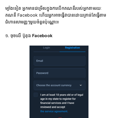
ម្យ៉ាងទៀត អ្នកមានជម្រើសក្នុងការបើកគណនីរបស់អ្នកតាមរយៈ
គណនី Facebook ហើយអ្នកអាចធ្វើវាបានដោយគ្រាន់តែធ្វើតាម
ជំហានសាមញ្ញៗមួយចំនួនប៉ុណ្ណោះ៖
១. ចុចលើ
ប៊ូតុង
Facebook