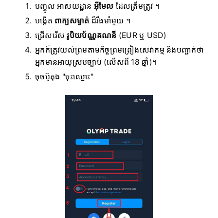
បញ្ចូល អាសយដ្ឋាន
អ៊ីមែល
ដែលត្រឹមត្រូវ ។
បង្កើត
ពាក្យសម្ងាត់
ដ៏រឹងមាំមួយ ។
ជ្រើសរើស
រូបិយប័ណ្ណគណនី
(EUR ឬ USD)
អ្នកក៏ត្រូវយល់ព្រមតាមកិច្ចព្រមព្រៀងសេវាកម្ម និងបញ្ជាក់ថា
អ្នកមានអាយុស្របច្បាប់ (លើសពី 18 ឆ្នាំ)។
ចុចប៊ូតុង "ចុះឈ្មោះ"