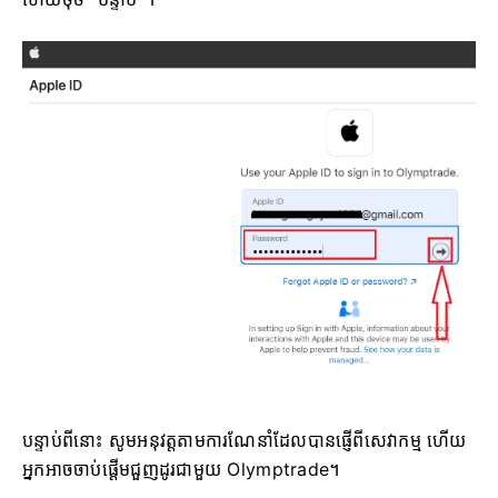
បន្ទាប់ពីនោះ សូមអនុវត្តតាមការណែនាំដែលបានផ្ញើពីសេវាកម្ម ហើយ
អ្នកអាចចាប់ផ្តើមជួញដូរជាមួយ Olymptrade។