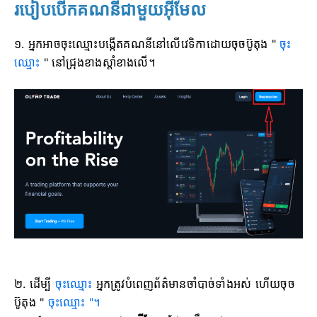
របៀបបើកគណនីជាមួយអ៊ីមែល
១. អ្នកអាចចុះឈ្មោះបង្កើតគណនីនៅលើវេទិកាដោយចុចប៊ូតុង "
ចុះ
ឈ្មោះ
" នៅជ្រុងខាងស្តាំខាងលើ។
២. ដើម្បី
ចុះឈ្មោះ
អ្នកត្រូវបំពេញព័ត៌មានចាំបាច់ទាំងអស់ ហើយចុច
ប៊ូតុង "
ចុះឈ្មោះ "។