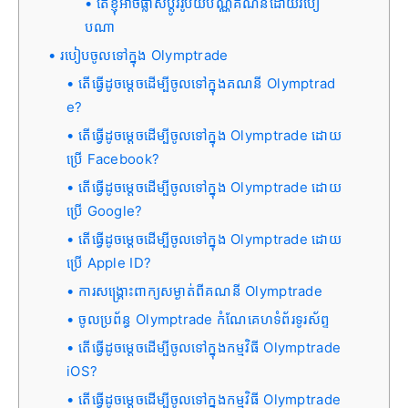
តើខ្ញុំអាចផ្លាស់ប្តូររូបិយប័ណ្ណគណនីដោយរបៀ
បណា
របៀបចូលទៅក្នុង Olymptrade
តើធ្វើដូចម្តេចដើម្បីចូលទៅក្នុងគណនី Olymptrad
e?
តើធ្វើដូចម្តេចដើម្បីចូលទៅក្នុង Olymptrade ដោយ
ប្រើ Facebook?
តើធ្វើដូចម្តេចដើម្បីចូលទៅក្នុង Olymptrade ដោយ
ប្រើ Google?
តើធ្វើដូចម្តេចដើម្បីចូលទៅក្នុង Olymptrade ដោយ
ប្រើ Apple ID?
ការសង្គ្រោះពាក្យសម្ងាត់ពីគណនី Olymptrade
ចូលប្រព័ន្ធ Olymptrade កំណែគេហទំព័រទូរស័ព្ទ
តើធ្វើដូចម្តេចដើម្បីចូលទៅក្នុងកម្មវិធី Olymptrade
iOS?
តើធ្វើដូចម្តេចដើម្បីចូលទៅក្នុងកម្មវិធី Olymptrade