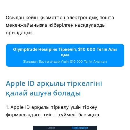
Осыдан кейін қызметтен электрондық пошта
мекенжайыңызға жіберілген нұсқауларды
орындаңыз.
Olymptrade Нөміріне Тіркеліп, $10 000 Тегін Алы
Ңыз
Жаңадан Бастағандар Үшін $10 000 Тегін Алыңыз
Apple ID арқылы тіркелгіні
қалай ашуға болады
1. Apple ID арқылы тіркелу үшін тіркеу