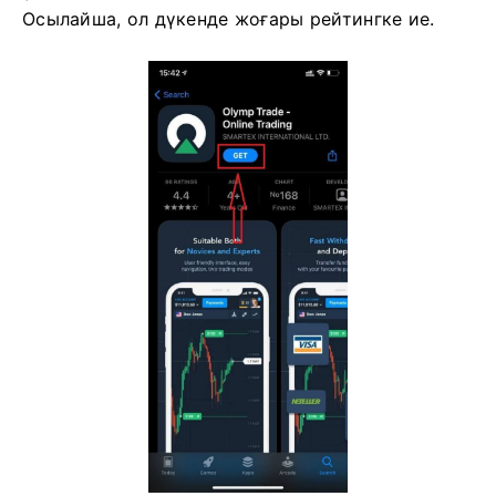
проблемалар болмайды. Сонымен қатар, iOS
үшін Olymptrade сауда қосымшасы онлайн сауда
үшін ең жақсы қосымша болып саналады.
Осылайша, ол дүкенде жоғары рейтингке ие.