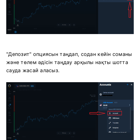
"Депозит" опциясын таңдап, содан кейін соманы
және төлем әдісін таңдау арқылы нақты шотта
сауда жасай аласыз.