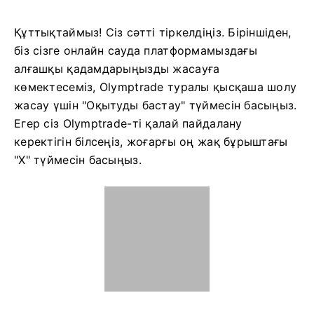
Құттықтаймыз! Сіз сәтті тіркелдіңіз. Біріншіден,
біз сізге онлайн сауда платформамыздағы
алғашқы қадамдарыңызды жасауға
көмектесеміз, Olymptrade туралы қысқаша шолу
жасау үшін "Оқытуды бастау" түймесін басыңыз.
Егер сіз Olymptrade-ті қалай пайдалану
керектігін білсеңіз, жоғарғы оң жақ бұрыштағы
"X" түймесін басыңыз.