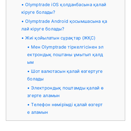
Olymptrade iOS қолданбасына қалай
кіруге болады?
Olymptrade Android қосымшасына қа
лай кіруге болады?
Жиі қойылатын сұрақтар (ЖҚС)
Мен Olymptrade тіркелгісінен эл
ектрондық поштаны ұмытып қалд
ым
Шот валютасын қалай өзгертуге
болады
Электрондық поштамды қалай ө
згерте аламын
Телефон нөмірімді қалай өзгерт
е аламын