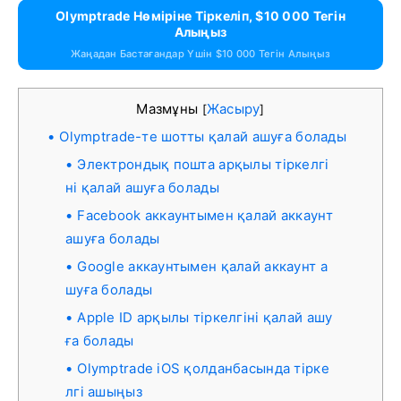
Olymptrade Нөміріне Тіркеліп, $10 000 Тегін
Алыңыз
Жаңадан Бастағандар Үшін $10 000 Тегін Алыңыз
Мазмұны
Жасыру
[
]
Olymptrade-те шотты қалай ашуға болады
Электрондық пошта арқылы тіркелгі
ні қалай ашуға болады
Facebook аккаунтымен қалай аккаунт
ашуға болады
Google аккаунтымен қалай аккаунт а
шуға болады
Apple ID арқылы тіркелгіні қалай ашу
ға болады
Olymptrade iOS қолданбасында тірке
лгі ашыңыз