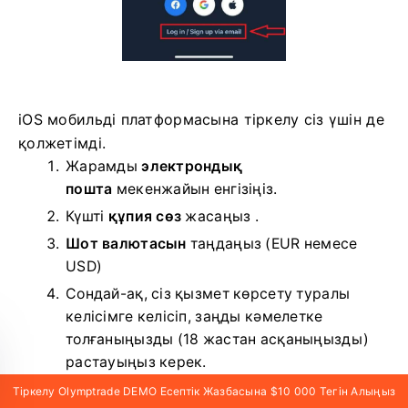
iOS мобильді платформасына тіркелу сіз үшін де
қолжетімді.
Жарамды
электрондық
пошта
мекенжайын енгізіңіз.
Күшті
құпия сөз
жасаңыз .
Шот валютасын
таңдаңыз
(EUR немесе
USD)
Сондай-ақ, сіз қызмет көрсету туралы
келісімге келісіп, заңды кәмелетке
Тіркелу Olymptrade DEMO Есептік Жазбасына $10 000 Тегін Алыңыз
толғаныңызды (18 жастан асқаныңызды)