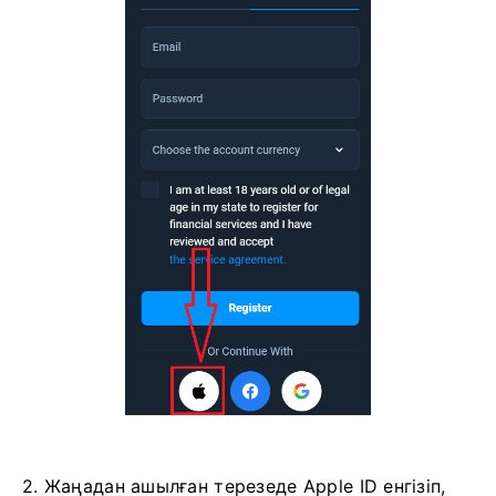
формасындағы тиісті түймені басыңыз.