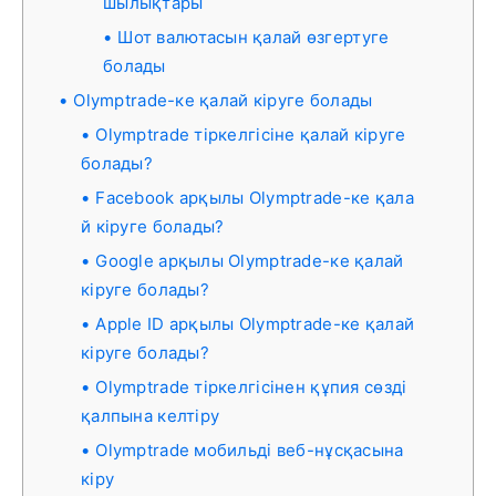
шылықтары
Шот валютасын қалай өзгертуге
болады
Olymptrade-ке қалай кіруге болады
Olymptrade тіркелгісіне қалай кіруге
болады?
Facebook арқылы Olymptrade-ке қала
й кіруге болады?
Google арқылы Olymptrade-ке қалай
кіруге болады?
Apple ID арқылы Olymptrade-ке қалай
кіруге болады?
Olymptrade тіркелгісінен құпия сөзді
қалпына келтіру
Olymptrade мобильді веб-нұсқасына
кіру