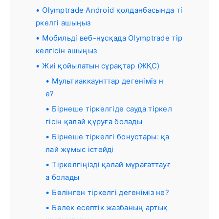
Olymptrade Android қолданбасында ті
ркелгі ашыңыз
Мобильді веб-нұсқада Olymptrade тір
келгісін ашыңыз
Жиі қойылатын сұрақтар (ЖҚС)
Мультиаккаунттар дегеніміз н
е?
Бірнеше тіркелгіде сауда тіркел
гісін қалай құруға болады
Бірнеше тіркелгі бонустары: қа
лай жұмыс істейді
Тіркелгіңізді қалай мұрағаттауғ
а болады
Бөлінген тіркелгі дегеніміз не?
Бөлек есептік жазбаның артық