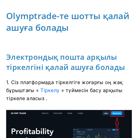
Olymptrade-те шотты қалай
ашуға болады
Электрондық пошта арқылы
тіркелгіні қалай ашуға болады
1. Сіз платформада тіркелгіге жоғарғы оң жақ
бұрыштағы «
Тіркелу
» түймесін басу арқылы
тіркеле аласыз .