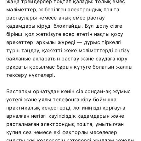
жаңа трейдерлер тоқтап қалады: толық емес
мәліметтер, жіберілген электрондық пошта
растаулары немесе анық емес растау
қадамдары кіруді блоктайды. Бұл шолу сізге
бірінші қол жеткізуге әсер ететін нақты қосу
әрекеттері арқылы жүреді — дұрыс тіркелгі
түрін таңдау, қажетті жеке мәліметтерді енгізу,
байланыс ақпаратын растау және саудаға кіру
рұқсаты қосылмас бұрын күтуге болатын жалпы
тексеру нүктелері.
Бастапқы орнатудан кейін сіз сондай-ақ жұмыс
үстелі және ұялы телефонға кіру бойынша
практикалық кеңестерді, логиніңізді қорғауға
арналған негізгі қауіпсіздік қадамдарын және
расталмаған электрондық пошта, ұмытылған
құпия сөз немесе екі факторлы мәселелер
сияқты жиі кездесетін қателерді жылдам жоюды