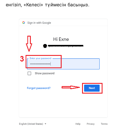
3. Содан кейін Google тіркелгіңіздің құпия сөзін
енгізіп, «Келесі» түймесін басыңыз.