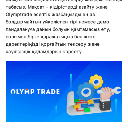
табасыз. Мақсат – кідірістерді азайту және
Olymptrade есептік жазбаңызды ең аз
болдырмайтын үйкеліспен тірі немесе демо
пайдалануға дайын болуын қамтамасыз ету,
сонымен бірге қаражатыңыз бен жеке
деректеріңізді қорғайтын тексеру және
қауіпсіздік қадамдарын көрсету.