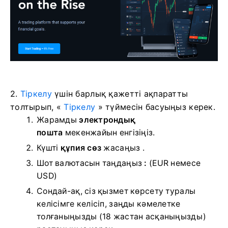
2.
Тіркелу
үшін барлық қажетті ақпаратты
толтырып, «
Тіркелу
» түймесін басуыңыз керек.
Жарамды
электрондық
пошта
мекенжайын енгізіңіз.
Күшті
құпия сөз
жасаңыз .
Шот валютасын таңдаңыз
:
(EUR немесе
USD)
Сондай-ақ, сіз қызмет көрсету туралы
келісімге келісіп, заңды кәмелетке
толғаныңызды (18 жастан асқаныңызды)