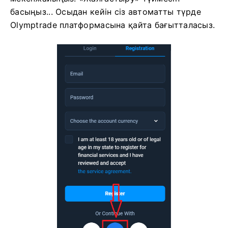
келесілерге кіруді сұрайды: Сіздің аты-жөніңіз,
профиль суретіңіз және электрондық пошта
мекенжайыңыз. «Жалғастыру» түймесін
басыңыз...
Осыдан кейін сіз автоматты түрде
Olymptrade платформасына қайта бағытталасыз.