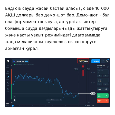
Енді сіз сауда жасай бастай аласыз, сізде 10 000
АҚШ доллары бар демо-шот бар. Демо-шот - бұл
платформамен танысуға, әртүрлі активтер
бойынша сауда дағдыларыңызды жаттықтыруға
және нақты уақыт режиміндегі диаграммада
жаңа механиканы тәуекелсіз сынап көруге
арналған құрал.