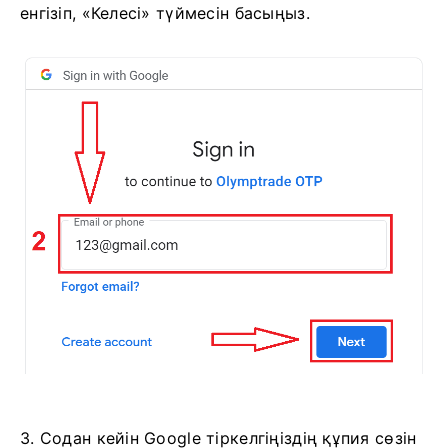
2. Жаңадан ашылған терезеде телефон
нөміріңізді немесе электрондық поштаңызды
енгізіп, «Келесі» түймесін басыңыз.