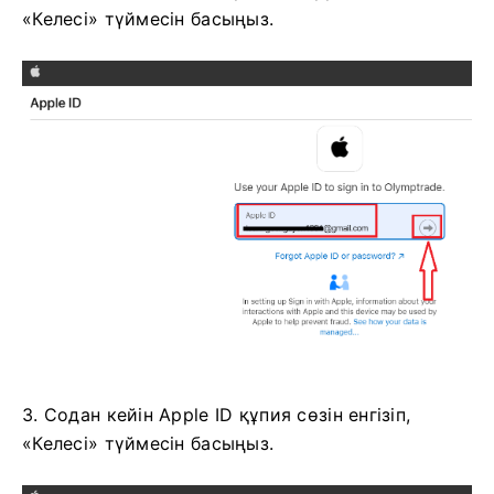
2. Жаңадан ашылған терезеде Apple ID енгізіп,
«Келесі» түймесін басыңыз.