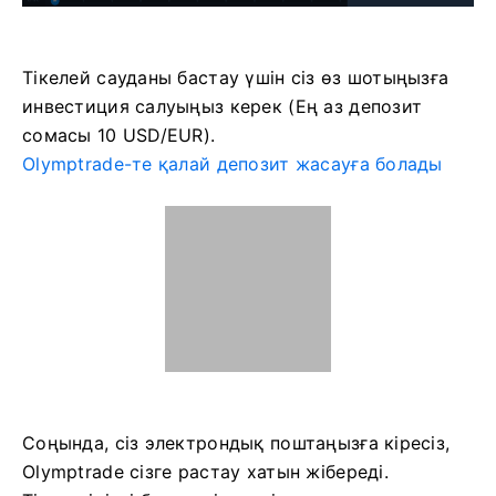
Тікелей сауданы бастау үшін сіз өз шотыңызға
инвестиция салуыңыз керек (Ең аз депозит
сомасы 10 USD/EUR).
Olymptrade-те қалай депозит жасауға болады