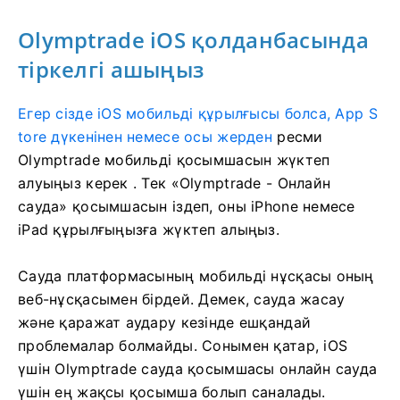
орындаңыз, сонда сіз Olymptrade-пен сауда
жасай бастай аласыз.
Olymptrade iOS қолданбасында
тіркелгі ашыңыз
Егер сізде iOS мобильді құрылғысы болса, App S
tore дүкенінен немесе осы жерден
ресми
Olymptrade мобильді қосымшасын жүктеп
алуыңыз керек
. Тек «Olymptrade - Онлайн
сауда» қосымшасын іздеп, оны iPhone немесе
iPad құрылғыңызға жүктеп алыңыз.
Сауда платформасының мобильді нұсқасы оның
веб-нұсқасымен бірдей. Демек, сауда жасау
және қаражат аудару кезінде ешқандай