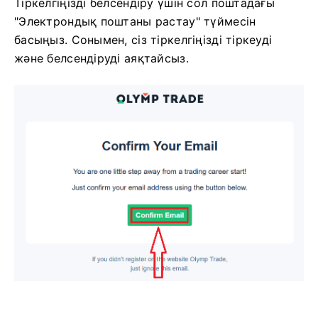
Соңында, сіз электрондық поштаңызға кіресіз,
Olymptrade сізге растау хатын жібереді.
Тіркелгіңізді белсендіру үшін сол поштадағы
"Электрондық поштаны растау" түймесін
басыңыз. Сонымен, сіз тіркелгіңізді тіркеуді
және белсендіруді аяқтайсыз.