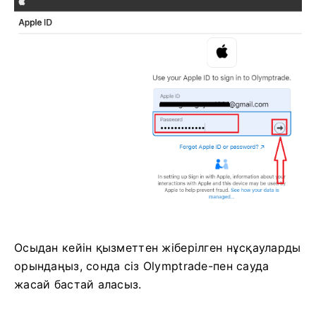
3. Содан кейін Apple ID құпия сөзін енгізіп,
«Келесі» түймесін басыңыз.
Осыдан кейін қызметтен жіберілген нұсқауларды