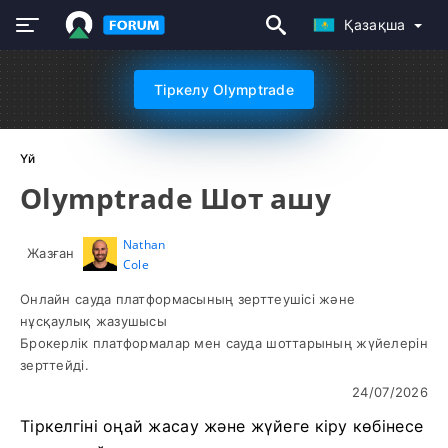
Қазақша
Тіркелу Olymptrade
Үй
Olymptrade Шот ашу
Nathan
Жазған
Cole
Онлайн сауда платформасының зерттеушісі және
нұсқаулық жазушысы
Брокерлік платформалар мен сауда шоттарының жүйелерін
зерттейді.
24/07/2026
Тіркелгіні оңай жасау және жүйеге кіру көбінесе