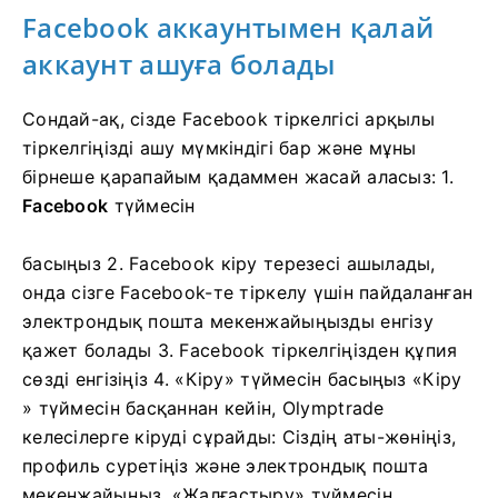
Facebook аккаунтымен қалай
аккаунт ашуға болады
Сондай-ақ, сізде Facebook тіркелгісі арқылы
тіркелгіңізді ашу мүмкіндігі бар және мұны
бірнеше қарапайым қадаммен жасай аласыз: 1.
Facebook
түймесін
басыңыз
2. Facebook кіру терезесі ашылады,
онда сізге Facebook-те тіркелу үшін пайдаланған
электрондық пошта мекенжайыңызды енгізу
қажет болады
3. Facebook тіркелгіңізден құпия
сөзді енгізіңіз
4. «Кіру» түймесін басыңыз «Кіру
» түймесін басқаннан кейін, Olymptrade