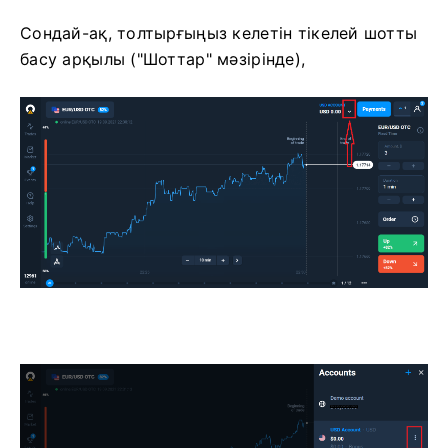
Сондай-ақ, толтырғыңыз келетін тікелей шотты
басу арқылы ("Шоттар" мәзірінде),