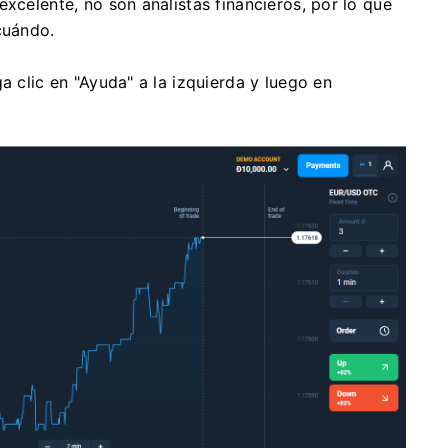
xcelente, no son analistas financieros, por lo que
cuándo.
a clic en "Ayuda" a la izquierda y luego en