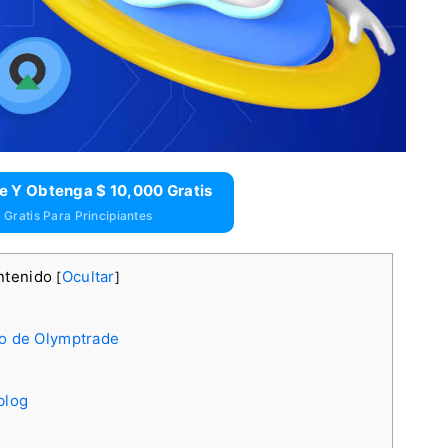
e Y Obtenga $ 10,000 Gratis
Gratis Para Principiantes
ontenido
Ocultar
[
]
to de Olymptrade
blog