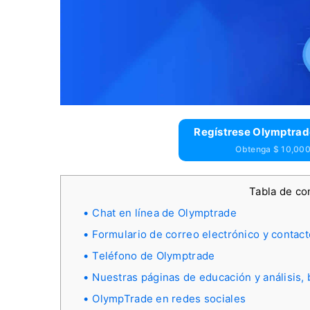
Regístrese Olymptrad
Obtenga $ 10,000 
Tabla de c
Chat en línea de Olymptrade
Formulario de correo electrónico y contac
Teléfono de Olymptrade
Nuestras páginas de educación y análisis, 
OlympTrade en redes sociales